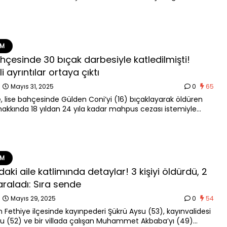
 alındı. İşte ayrıntılar…
EM
ahçesinde 30 bıçak darbesiyle katledilmişti!
i ayrıntılar ortaya çıktı
n
Mayıs 31, 2025
0
65
e, lise bahçesinde Gülden Coni’yi (16) bıçaklayarak öldüren
) hakkında 18 yıldan 24 yıla kadar mahpus cezası istemiyle
ldı. İddianamede, Coni’yi 3’ü öldürücü olmak üzere 30 bıçak
e öldürdüğü belirtilen E.A.’nın, olayın akabinde berber
a gidip çalışmaya devam ettiğine yer verildi.
EM
aki aile katlimında detaylar! 3 kişiyi öldürdü, 2
yaraladı: Sıra sende
n
Mayıs 29, 2025
0
54
n Fethiye ilçesinde kayınpederi Şükrü Aysu (53), kayınvalidesi
su (52) ve bir villada çalışan Muhammet Akbaba’yı (49)