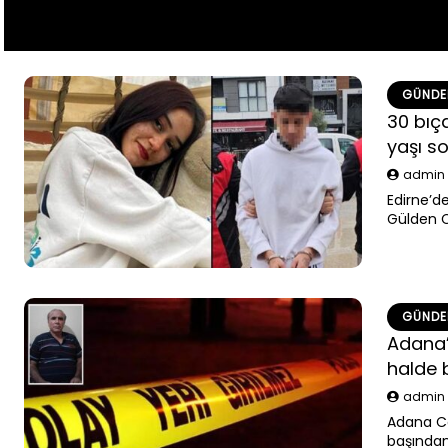
GÜND
30 bıç
yaşı s
admi
Edirne’de
Gülden C
sorulmad
adaletin
GÜND
Adana’
halde 
admi
Adana Ce
başından