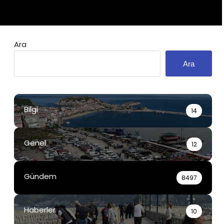
Ara
Ara
Bilgi
14
Genel
12
Gündem
8497
Haberler
10