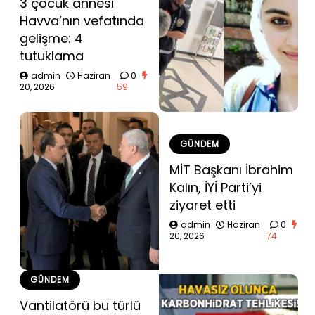
3 çocuk annesi
Havva’nın vefatında
gelişme: 4
tutuklama
admin
Haziran
0
20, 2026
59
GÜNDEM
MİT Başkanı İbrahim
Kalın, İYİ Parti’yi
ziyaret etti
admin
Haziran
0
20, 2026
74
GÜNDEM
Vantilatörü bu türlü