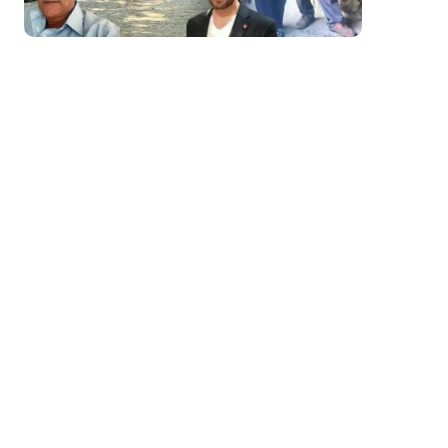
silahla v
yargılan
Nazlı Ayb
“Özcan a
Bana da 
ileti attı