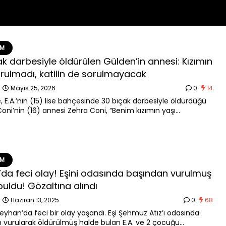
EM
ak darbesiyle öldürülen Gülden’in annesi: Kızımın
orulmadı, katilin de sorulmayacak
n
Mayıs 25, 2026
0
14
, E.A.’nın (15) lise bahçesinde 30 bıçak darbesiyle öldürdüğü
oni’nin (16) annesi Zehra Coni, “Benim kızımın yaşı
ı, katilin de yaşı sorulmayacak. Adalete güveniyoruz, Allah’ın
e de güveniyoruz” dedi.
EM
da feci olay! Eşini odasında başından vurulmuş
buldu! Gözaltına alındı
n
Haziran 13, 2025
0
68
yhan’da feci bir olay yaşandı. Eşi Şehmuz Atız’ı odasında
 vurularak öldürülmüş halde bulan E.A. ve 2 çocuğu