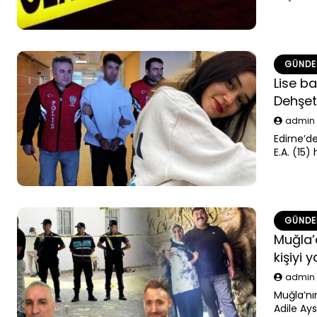
gözaltına
GÜND
Lise b
Dehşetl
admi
Edirne’d
E.A. (15
dava açı
darbesiyl
dükkanın
GÜND
Muğla’d
kişiyi 
admi
Muğla’nı
Adile Ay