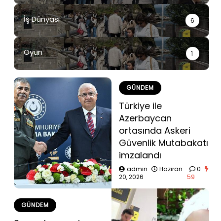
İş Dünyası
6
Oyun
1
GÜNDEM
Türkiye ile
Azerbaycan
ortasında Askeri
Güvenlik Mutabakatı
imzalandı
admin
Haziran
0
20, 2026
59
GÜNDEM