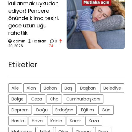
kullanmak uykudan
ediyor! Pencere
önünde klima tesiri,
gece uzunluğu
rahatlık
admin
Haziran
0
20, 2026
74
Etiketler
Aile
Alan
Bakan
Baş
Başkan
Belediye
Bölge
Ceza
Chp
Cumhurbaşkanı
Deprem
Doğu
Erdoğan
Eğitim
Gün
Hasta
Hava
Kadın
Karar
Kaza
Mahkeme
Millet
Olay
Orman
Para