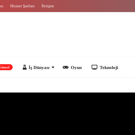
ası
Hizmet Şartları
İletişim
İş Dünyası
Oyun
Teknoloji