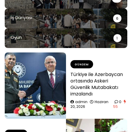
İş Dünyası
6
Oyun
1
GÜNDEM
Türkiye ile Azerbaycan
ortasında Askeri
Güvenlik Mutabakatı
imzalandı
admin
Haziran
0
20, 2026
55