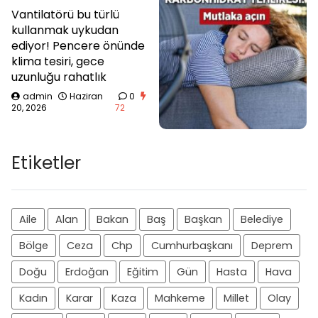
Vantilatörü bu türlü
kullanmak uykudan
ediyor! Pencere önünde
klima tesiri, gece
uzunluğu rahatlık
admin
Haziran
0
20, 2026
72
Etiketler
Aile
Alan
Bakan
Baş
Başkan
Belediye
Bölge
Ceza
Chp
Cumhurbaşkanı
Deprem
Doğu
Erdoğan
Eğitim
Gün
Hasta
Hava
Kadın
Karar
Kaza
Mahkeme
Millet
Olay