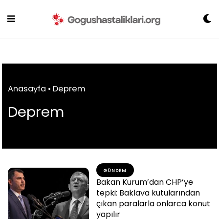
Skip
to
content
Anasayfa
•
Deprem
Deprem
GÜNDEM
Bakan Kurum’dan CHP’ye
tepki: Baklava kutularından
çıkan paralarla onlarca konut
yapılır