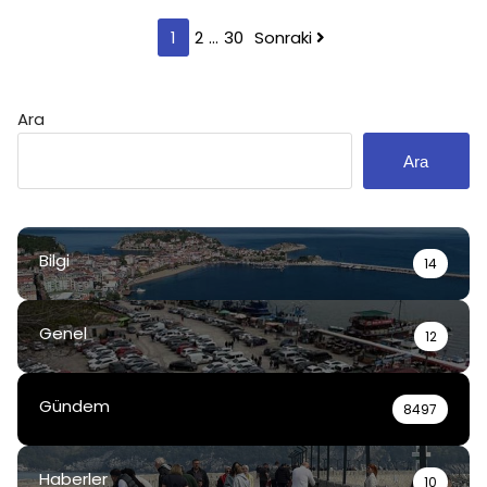
Yazı
1
2
…
30
Sonraki
sayfalaması
Ara
Ara
Bilgi
14
Genel
12
Gündem
8497
Haberler
10