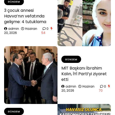
GÜNDEM
3 çocuk annesi
Havva’nın vefatında
gelişme: 4 tutuklama
admin
Haziran
0
20, 2026
54
GÜNDEM
MİT Başkanı İbrahim
Kalın, İYİ Parti’yi ziyaret
etti
admin
Haziran
0
20, 2026
70
GÜNDEM