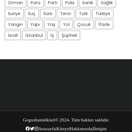
Orman
Para
Parti
Polis
Sanık
Sağlık
Suriye
Suç
Süre
Terör
Türk
Türkiye
Yangın
Yapı
Yaş
Yol
Çocuk
İfade
İsrail
İstanbul
İş
Şüpheli
Gogushastaliklari
© 2024. Tüm hakları saklıdır.
Anasayfa
|
Künye
|
Hakkımızda
|
İletişim