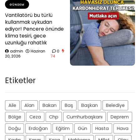
GÜNDEM
Vantilatörü bu türlü
kullanmak uykudan
ediyor! Pencere önünde
klima tesiri, gece
uzunluğu rahatlık
admin
Haziran
0
20, 2026
74
Etiketler
Aile
Alan
Bakan
Baş
Başkan
Belediye
Bölge
Ceza
Chp
Cumhurbaşkanı
Deprem
Doğu
Erdoğan
Eğitim
Gün
Hasta
Hava