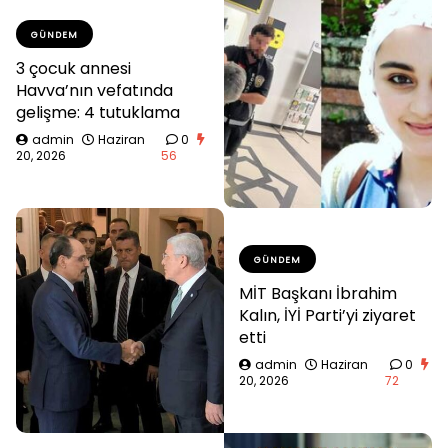
GÜNDEM
3 çocuk annesi
Havva’nın vefatında
gelişme: 4 tutuklama
admin
Haziran
0
20, 2026
56
GÜNDEM
MİT Başkanı İbrahim
Kalın, İYİ Parti’yi ziyaret
etti
admin
Haziran
0
20, 2026
72