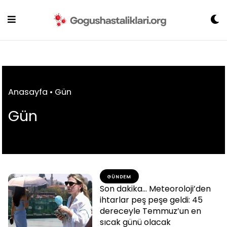
Skip
to
content
Anasayfa
•
Gün
Gün
GÜNDEM
Son dakika… Meteoroloji’den
ihtarlar peş peşe geldi: 45
dereceyle Temmuz’un en
sıcak günü olacak