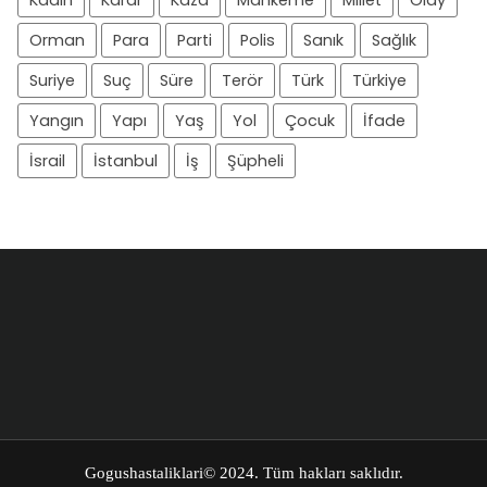
Kadın
Karar
Kaza
Mahkeme
Millet
Olay
Orman
Para
Parti
Polis
Sanık
Sağlık
Suriye
Suç
Süre
Terör
Türk
Türkiye
Yangın
Yapı
Yaş
Yol
Çocuk
İfade
İsrail
İstanbul
İş
Şüpheli
Gogushastaliklari
© 2024. Tüm hakları saklıdır.