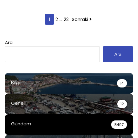
Yazı
1
2
…
22
Sonraki
sayfalaması
Ara
Ara
Bilgi
14
Genel
12
Gündem
8497