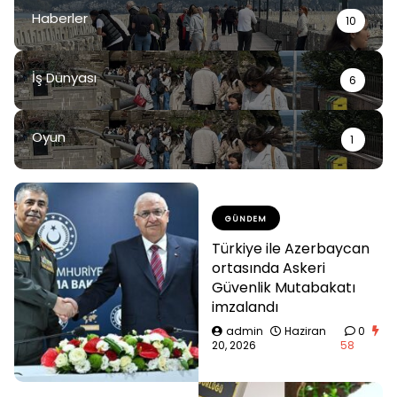
Haberler
10
İş Dünyası
6
Oyun
1
GÜNDEM
Türkiye ile Azerbaycan
ortasında Askeri
Güvenlik Mutabakatı
imzalandı
admin
Haziran
0
20, 2026
58