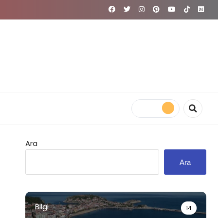
Ara
Ara
Bilgi
14