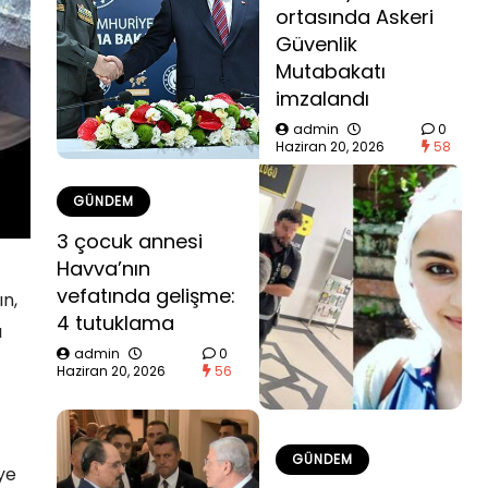
ortasında Askeri
Güvenlik
Mutabakatı
imzalandı
admin
0
Haziran 20, 2026
58
GÜNDEM
3 çocuk annesi
Havva’nın
vefatında gelişme:
n,
4 tutuklama
ı
admin
0
Haziran 20, 2026
56
GÜNDEM
ye