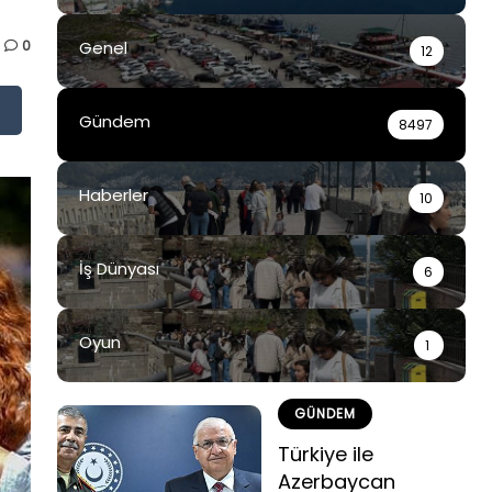
0
Genel
12
Gündem
8497
Haberler
10
İş Dünyası
6
Oyun
1
GÜNDEM
Türkiye ile
Azerbaycan