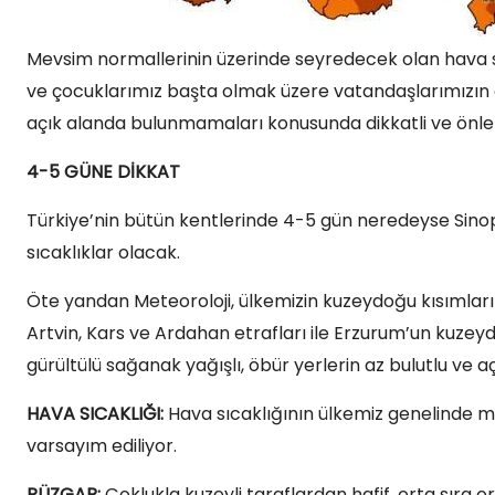
Mevsim normallerinin üzerinde seyredecek olan hava sıca
ve çocuklarımız başta olmak üzere vatandaşlarımızın gün
açık alanda bulunmamaları konusunda dikkatli ve önle
4-5 GÜNE DİKKAT
Türkiye’nin bütün kentlerinde 4-5 gün neredeyse Sinop
sıcaklıklar olacak.
Öte yandan Meteoroloji, ülkemizin kuzeydoğu kısımların
Artvin, Kars ve Ardahan etrafları ile Erzurum’un kuze
gürültülü sağanak yağışlı, öbür yerlerin az bulutlu ve a
HAVA SICAKLIĞI:
Hava sıcaklığının ülkemiz genelinde
varsayım ediliyor.
RÜZGAR:
Çoklukla kuzeyli taraflardan hafif, orta sıra 