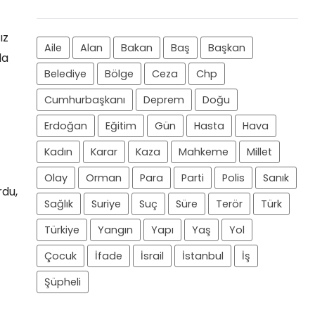
ız
Aile
Alan
Bakan
Baş
Başkan
da
Belediye
Bölge
Ceza
Chp
Cumhurbaşkanı
Deprem
Doğu
Erdoğan
Eğitim
Gün
Hasta
Hava
Kadın
Karar
Kaza
Mahkeme
Millet
Olay
Orman
Para
Parti
Polis
Sanık
rdu,
Sağlık
Suriye
Suç
Süre
Terör
Türk
Türkiye
Yangın
Yapı
Yaş
Yol
Çocuk
İfade
İsrail
İstanbul
İş
Şüpheli