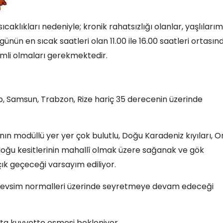
klıkları nedeniyle; kronik rahatsızlığı olanlar, yaşlılarım
ün en sıcak saatleri olan 11.00 ile 16.00 saatleri ortasın
mli olmaları gerekmektedir.
, Samsun, Trabzon, Rize hariç 35 derecenin üzerinde
ın modüllü yer yer çok bulutlu, Doğu Karadeniz kıyıları, O
ydoğu kesitlerinin mahallî olmak üzere sağanak ve gök
çık geçeceği varsayım ediliyor.
 mevsim normalleri üzerinde seyretmeye devam edeceği
orta kuvvette esmesi bekleniyor.