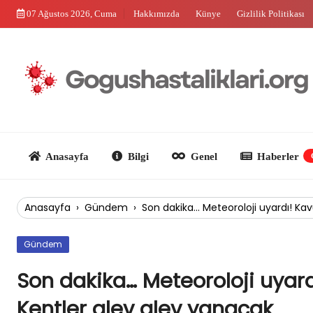
Skip
07 Ağustos 2026, Cuma
Hakkımızda
Künye
Gizlilik Politikası
to
content
Anasayfa
Bilgi
Genel
Haberler
Güncel
Anasayfa
›
Gündem
›
Son dakika… Meteoroloji uyardı! Kav
Gündem
Son dakika… Meteoroloji uyard
Kentler alev alev yanacak