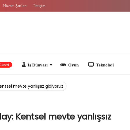
Hizmet Şartları
İletişim
İş Dünyası
Oyun
Teknoloji
entsel mevte yanlışsız gidiyoruz
lay: Kentsel mevte yanlışsız