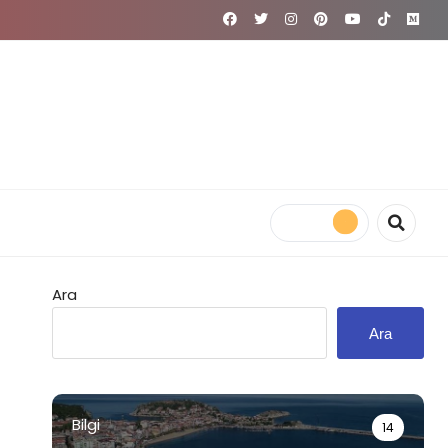
Ara
Ara
Bilgi
14