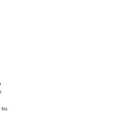
ı
i
n bu