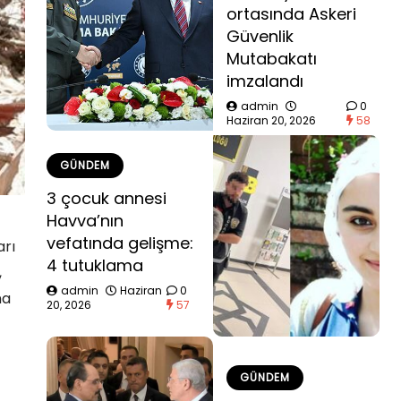
ortasında Askeri
Güvenlik
Mutabakatı
imzalandı
admin
0
Haziran 20, 2026
58
GÜNDEM
3 çocuk annesi
Havva’nın
vefatında gelişme:
arı
4 tutuklama
,
admin
Haziran
0
na
20, 2026
57
GÜNDEM