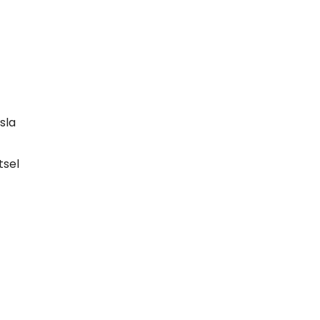
sla
tsel