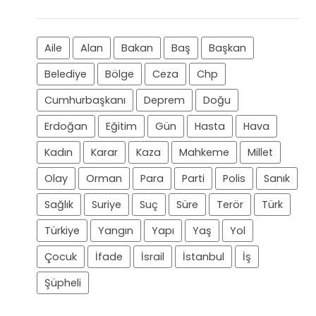
Aile
Alan
Bakan
Baş
Başkan
Belediye
Bölge
Ceza
Chp
Cumhurbaşkanı
Deprem
Doğu
Erdoğan
Eğitim
Gün
Hasta
Hava
Kadın
Karar
Kaza
Mahkeme
Millet
Olay
Orman
Para
Parti
Polis
Sanık
Sağlık
Suriye
Suç
Süre
Terör
Türk
Türkiye
Yangın
Yapı
Yaş
Yol
Çocuk
İfade
İsrail
İstanbul
İş
Şüpheli