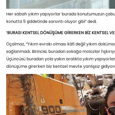
Her sabah yıkım yapıyorlar burada konutumuzun çabuca
konutta 5 şiddetinde sarsıntı oluyor gibi” dedi.
‘BURASI KENTSEL DÖNÜŞÜME GİRERKEN BİZ KENTSEL V
Öçalmaz, “Yıkım evrakı olması kâfi değil yıkım doküman
sağlanmadı. Birincisi, buradan sokağa molozlar fışkırıyor
Üçüncüsü buradan yola yakın aralıkta yıkım yapıyorlar
dönüşüme girerken biz kentsel mevte yanlışsız gidiyoru