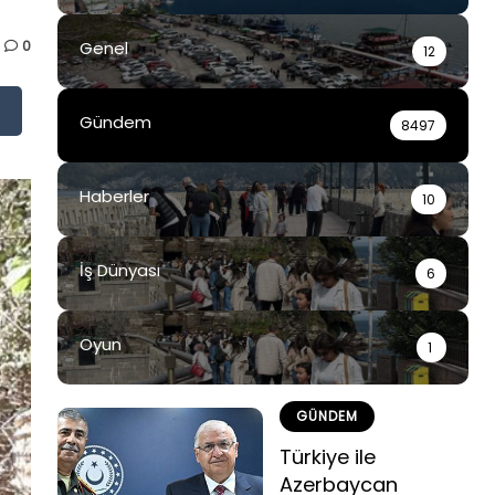
0
Genel
12
Gündem
8497
Haberler
10
İş Dünyası
6
Oyun
1
GÜNDEM
Türkiye ile
Azerbaycan