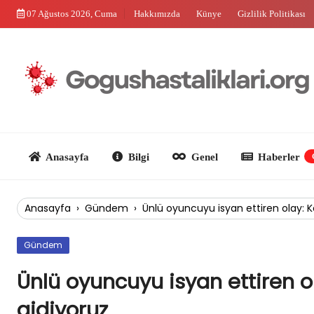
Skip
07 Ağustos 2026, Cuma
Hakkımızda
Künye
Gizlilik Politikası
to
content
Anasayfa
Bilgi
Genel
Haberler
Güncel
Anasayfa
›
Gündem
›
Ünlü oyuncuyu isyan ettiren olay: K
Gündem
Ünlü oyuncuyu isyan ettiren o
gidiyoruz