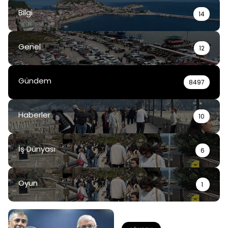
Bilgi
14
Genel
12
Gündem
8497
Haberler
10
İş Dünyası
6
Oyun
1