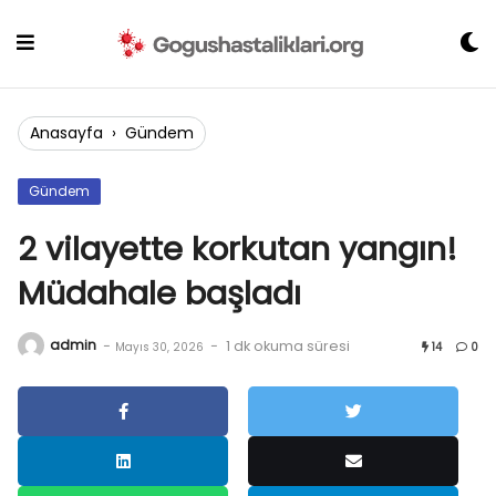
Skip
to
content
Anasayfa
›
Gündem
Gündem
2 vilayette korkutan yangın!
Müdahale başladı
admin
-
-
1 dk okuma süresi
Mayıs 30, 2026
14
0