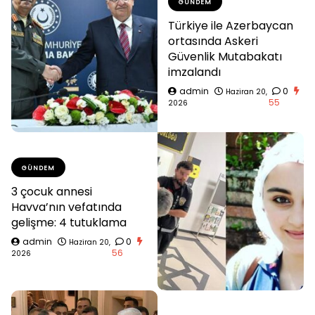
GÜNDEM
Türkiye ile Azerbaycan
ortasında Askeri
Güvenlik Mutabakatı
imzalandı
admin
0
Haziran 20,
55
2026
GÜNDEM
3 çocuk annesi
Havva’nın vefatında
gelişme: 4 tutuklama
admin
0
Haziran 20,
56
2026