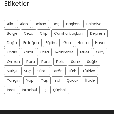
Etiketler
Aile
Alan
Bakan
Baş
Başkan
Belediye
Bölge
Ceza
Chp
Cumhurbaşkanı
Deprem
Doğu
Erdoğan
Eğitim
Gün
Hasta
Hava
Kadın
Karar
Kaza
Mahkeme
Millet
Olay
Orman
Para
Parti
Polis
Sanık
Sağlık
Suriye
Suç
Süre
Terör
Türk
Türkiye
Yangın
Yapı
Yaş
Yol
Çocuk
İfade
İsrail
İstanbul
İş
Şüpheli