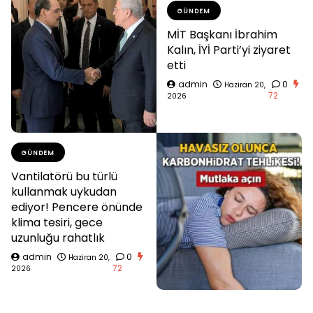
GÜNDEM
MİT Başkanı İbrahim
Kalın, İYİ Parti’yi ziyaret
etti
admin
0
Haziran 20,
72
2026
GÜNDEM
Vantilatörü bu türlü
kullanmak uykudan
ediyor! Pencere önünde
klima tesiri, gece
uzunluğu rahatlık
admin
0
Haziran 20,
72
2026