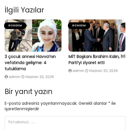
İlgili Yazılar
GÜNDEM
GÜNDEM
3 çocuk annesi Havva’nın
MİT Başkanı İbrahim Kalın, İYİ
vefatında gelişme: 4
Parti’yi ziyaret etti
tutuklama
admin
Haziran 20, 2026
admin
Haziran 20, 2026
Bir yanıt yazın
E-posta adresiniz yayınlanmayacak.
Gerekli alanlar
*
ile
işaretlenmişlerdir