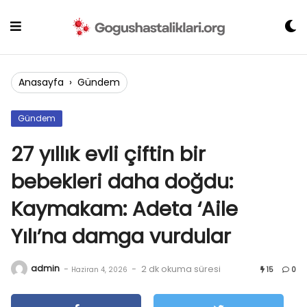
Skip
to
content
Anasayfa
›
Gündem
Gündem
27 yıllık evli çiftin bir
bebekleri daha doğdu:
Kaymakam: Adeta ‘Aile
Yılı’na damga vurdular
admin
-
-
2 dk okuma süresi
Haziran 4, 2026
15
0