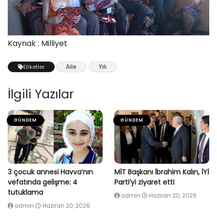
Kaynak : Milliyet
Aile
Yılı
Etiketler
İlgili Yazılar
GÜNDEM
GÜNDEM
3 çocuk annesi Havva’nın
MİT Başkanı İbrahim Kalın, İYİ
vefatında gelişme: 4
Parti’yi ziyaret etti
tutuklama
admin
Haziran 20, 2026
admin
Haziran 20, 2026