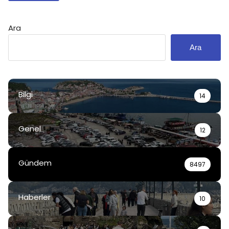
Ara
Ara
Bilgi
14
Genel
12
Gündem
8497
Haberler
10