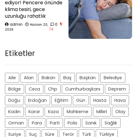
ediyor! Pencere önünde
klima tesiri, gece
uzunluğu rahatlık
admin
0
Haziran 20,
74
2026
Etiketler
Aile
Alan
Bakan
Baş
Başkan
Belediye
Bölge
Ceza
Chp
Cumhurbaşkanı
Deprem
Doğu
Erdoğan
Eğitim
Gün
Hasta
Hava
Kadın
Karar
Kaza
Mahkeme
Millet
Olay
Orman
Para
Parti
Polis
Sanık
Sağlık
Suriye
Suç
Süre
Terör
Türk
Türkiye