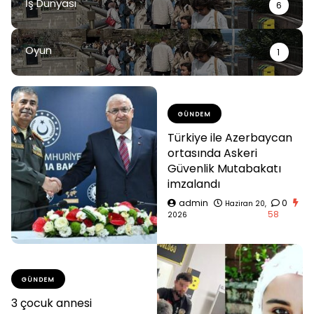
İş Dünyası
6
Oyun
1
GÜNDEM
Türkiye ile Azerbaycan
ortasında Askeri
Güvenlik Mutabakatı
imzalandı
admin
0
Haziran 20,
58
2026
GÜNDEM
3 çocuk annesi