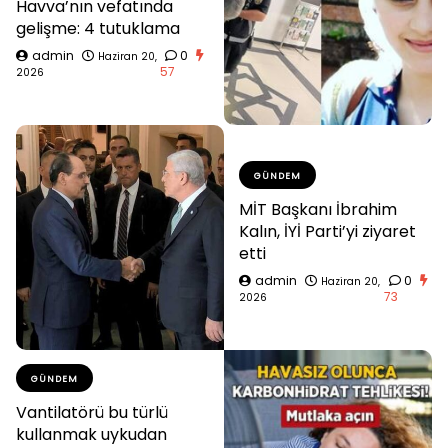
Havva’nın vefatında
gelişme: 4 tutuklama
admin
0
Haziran 20,
57
2026
GÜNDEM
MİT Başkanı İbrahim
Kalın, İYİ Parti’yi ziyaret
etti
admin
0
Haziran 20,
73
2026
GÜNDEM
Vantilatörü bu türlü
kullanmak uykudan