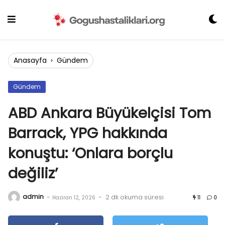
Skip
to
content
Anasayfa
›
Gündem
Gündem
ABD Ankara Büyükelçisi Tom
Barrack, YPG hakkında
konuştu: ‘Onlara borçlu
değiliz’
admin
-
-
2 dk okuma süresi
Haziran 12, 2026
11
0