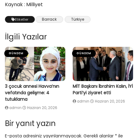
Kaynak : Milliyet
Barrack
Türkiye
Etiketler
İlgili Yazılar
GÜNDEM
GÜNDEM
3 çocuk annesi Havva’nın
MİT Başkanı İbrahim Kalın, İYİ
vefatında gelişme: 4
Parti’yi ziyaret etti
tutuklama
admin
Haziran 20, 2026
admin
Haziran 20, 2026
Bir yanıt yazın
E-posta adresiniz yayınlanmayacak.
Gerekli alanlar
*
ile