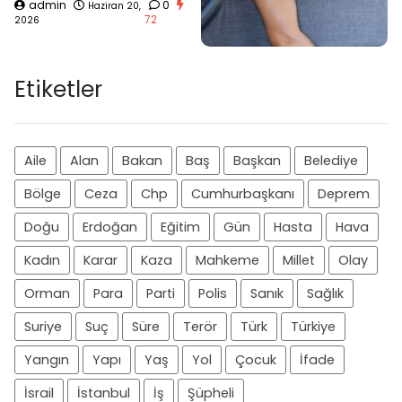
admin
0
Haziran 20,
72
2026
Etiketler
Aile
Alan
Bakan
Baş
Başkan
Belediye
Bölge
Ceza
Chp
Cumhurbaşkanı
Deprem
Doğu
Erdoğan
Eğitim
Gün
Hasta
Hava
Kadın
Karar
Kaza
Mahkeme
Millet
Olay
Orman
Para
Parti
Polis
Sanık
Sağlık
Suriye
Suç
Süre
Terör
Türk
Türkiye
Yangın
Yapı
Yaş
Yol
Çocuk
İfade
İsrail
İstanbul
İş
Şüpheli