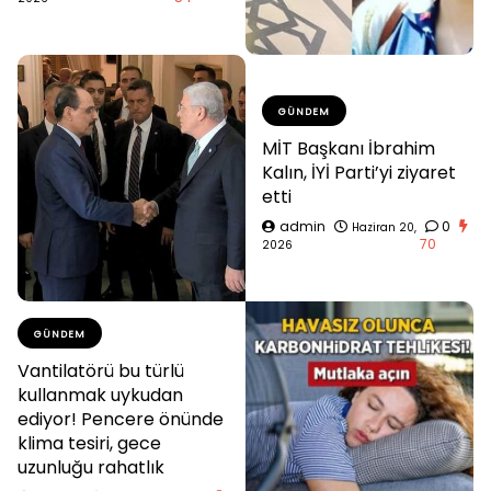
GÜNDEM
MİT Başkanı İbrahim
Kalın, İYİ Parti’yi ziyaret
etti
admin
0
Haziran 20,
70
2026
GÜNDEM
Vantilatörü bu türlü
kullanmak uykudan
ediyor! Pencere önünde
klima tesiri, gece
uzunluğu rahatlık