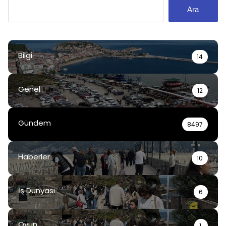
Ara
Bilgi
14
Genel
12
Gündem
8497
Haberler
10
İş Dünyası
6
Oyun
1