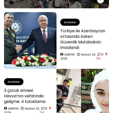
GÜNDEM
Türkiye ile Azerbaycan
ortasında Askeri
Güvenlik Mutabakatı
imzalandı
admin
0
Haziran 20,
55
2026
GÜNDEM
3 çocuk annesi
Havva’nın vefatında
gelişme: 4 tutuklama
admin
0
Haziran 20,
54
2026