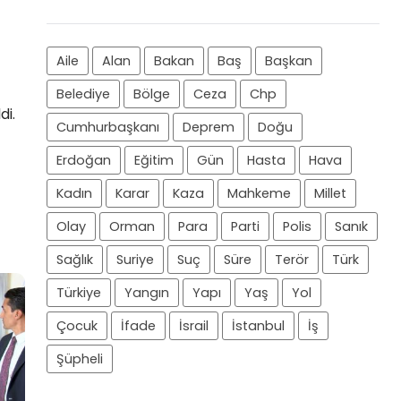
Aile
Alan
Bakan
Baş
Başkan
Belediye
Bölge
Ceza
Chp
di.
Cumhurbaşkanı
Deprem
Doğu
Erdoğan
Eğitim
Gün
Hasta
Hava
Kadın
Karar
Kaza
Mahkeme
Millet
Olay
Orman
Para
Parti
Polis
Sanık
Sağlık
Suriye
Suç
Süre
Terör
Türk
Türkiye
Yangın
Yapı
Yaş
Yol
Çocuk
İfade
İsrail
İstanbul
İş
Şüpheli