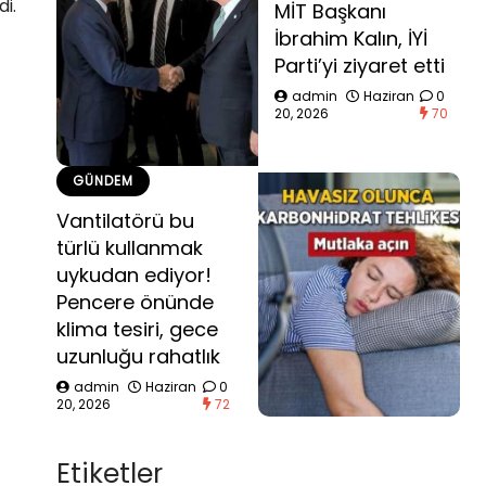
i.
MİT Başkanı
İbrahim Kalın, İYİ
Parti’yi ziyaret etti
admin
Haziran
0
20, 2026
70
GÜNDEM
Vantilatörü bu
türlü kullanmak
uykudan ediyor!
Pencere önünde
klima tesiri, gece
uzunluğu rahatlık
admin
Haziran
0
20, 2026
72
Etiketler