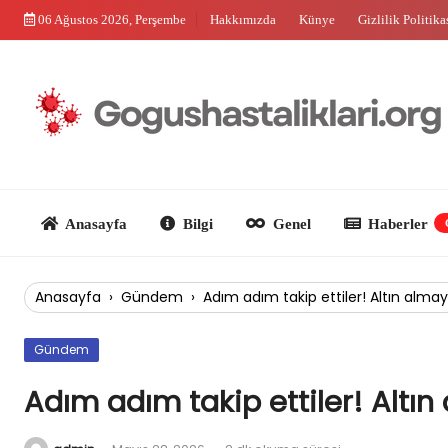
Skip
06 Ağustos 2026, Perşembe
Hakkımızda
Künye
Gizlilik Politika
to
content
Anasayfa
Bilgi
Genel
Haberler
Güncel
Anasayfa
›
Gündem
›
Adım adım takip ettiler! Altın almay
Gündem
Adım adım takip ettiler! Altın