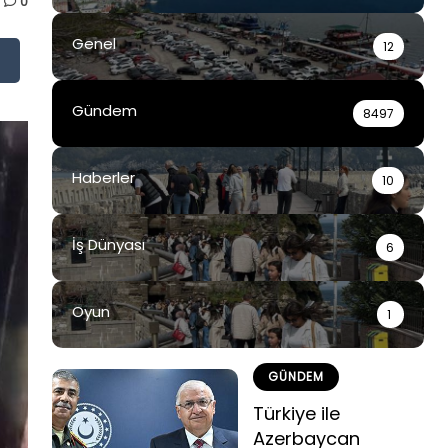
0
Genel
12
Gündem
8497
Haberler
10
İş Dünyası
6
Oyun
1
GÜNDEM
Türkiye ile
Azerbaycan