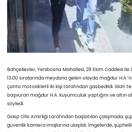
Bahçelievler, Yenibosna Mahallesi, 29 Ekim Caddesi ile
13.00 sıralarında meydana gelen olayda mağdur H.A.’nın
çanta motosikletli iki kişi tarafından gasbedildi. Silah t
başvuran mağdur H.A. kuyumculuk yaptığını ve altın al
söyledi.
Gasp Ofis Amirliği tarafından başlatılan çalışmada, şüp
güvenlik kamera imajlarına ulaşıldı. İmgelerde, şüpheli