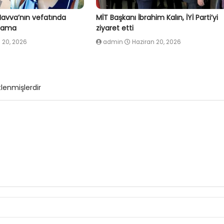
Havva’nın vefatında
MİT Başkanı İbrahim Kalın, İYİ Parti’yi
klama
ziyaret etti
 20, 2026
admin
Haziran 20, 2026
tlenmişlerdir