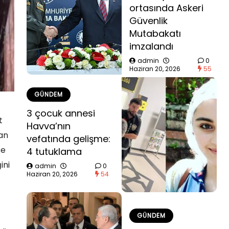
ortasında Askeri
Güvenlik
Mutabakatı
imzalandı
admin
0
Haziran 20, 2026
55
GÜNDEM
3 çocuk annesi
t
Havva’nın
nan
vefatında gelişme:
se
4 tutuklama
ini
admin
0
Haziran 20, 2026
54
GÜNDEM