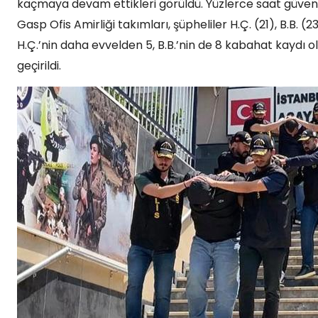
kaçmaya devam ettikleri görüldü. Yüzlerce saat güvenlik
Gasp Ofis Amirliği takımları, şüpheliler H.Ç. (21), B.B. (2
H.Ç.’nin daha evvelden 5, B.B.’nin de 8 kabahat kaydı old
geçirildi.