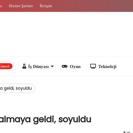
sı
Hizmet Şartları
İletişim
İş Dünyası
Oyun
Teknoloji
a geldi, soyuldu
 almaya geldi, soyuldu