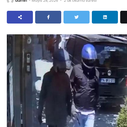
admin
-
Mayıs 28, 2026
-
2 dk okuma süresi