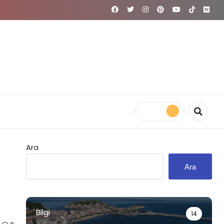
Ara
Ara
Bilgi
14