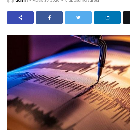
admin
-
Mayıs 30, 2026
-
0 dk okuma süresi