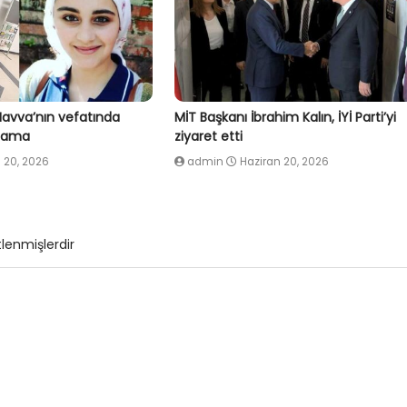
Havva’nın vefatında
MİT Başkanı İbrahim Kalın, İYİ Parti’yi
klama
ziyaret etti
 20, 2026
admin
Haziran 20, 2026
tlenmişlerdir