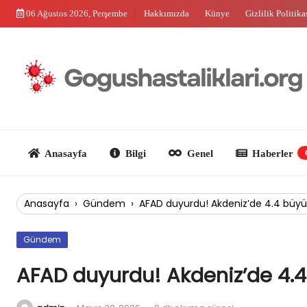
Skip
06 Ağustos 2026, Perşembe
Hakkımızda
Künye
Gizlilik Politika
to
content
Anasayfa
Bilgi
Genel
Haberler
Güncel
Anasayfa
›
Gündem
›
AFAD duyurdu! Akdeniz’de 4.4 büyü
Gündem
AFAD duyurdu! Akdeniz’de 4.4