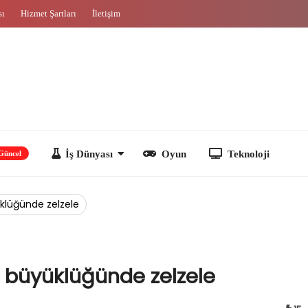
sı
Hizmet Şartları
İletişim
İş Dünyası
Oyun
Teknoloji
klüğünde zelzele
 büyüklüğünde zelzele