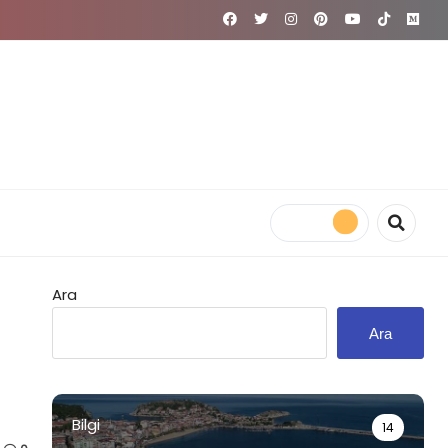
Ara
Ara
Bilgi
14