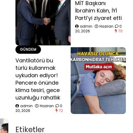
MİT Başkanı
İbrahim Kalın, İYİ
Parti’yi ziyaret etti
admin
Haziran
0
20, 2026
70
GÜNDEM
Vantilatörü bu
türlü kullanmak
uykudan ediyor!
Pencere önünde
klima tesiri, gece
uzunluğu rahatlık
admin
Haziran
0
20, 2026
72
Etiketler