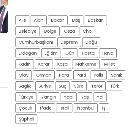
Aile
Alan
Bakan
Baş
Başkan
Belediye
Bölge
Ceza
Chp
Cumhurbaşkanı
Deprem
Doğu
Erdoğan
Eğitim
Gün
Hasta
Hava
Kadın
Karar
Kaza
Mahkeme
Millet
Olay
Orman
Para
Parti
Polis
Sanık
Sağlık
Suriye
Suç
Süre
Terör
Türk
Türkiye
Yangın
Yapı
Yaş
Yol
Çocuk
İfade
İsrail
İstanbul
İş
Şüpheli