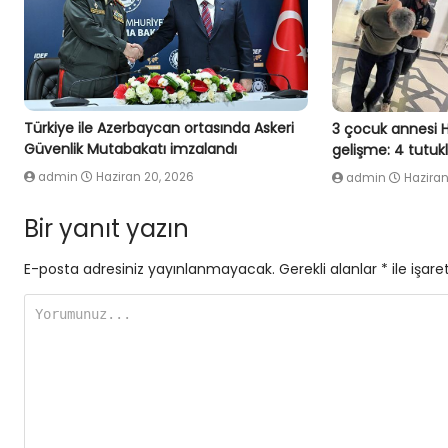
Türkiye ile Azerbaycan ortasında Askeri
3 çocuk annesi 
Güvenlik Mutabakatı imzalandı
gelişme: 4 tutu
admin
Haziran 20, 2026
admin
Haziran
Bir yanıt yazın
E-posta adresiniz yayınlanmayacak.
Gerekli alanlar
*
ile işare