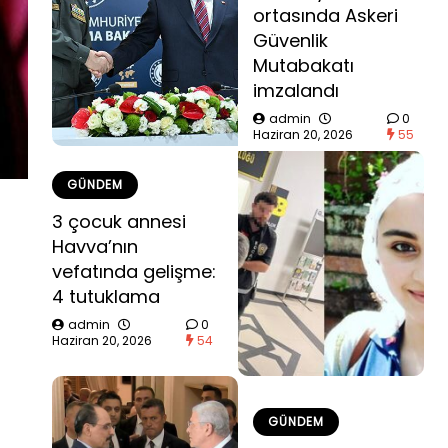
ortasında Askeri
Güvenlik
Mutabakatı
imzalandı
admin
0
Haziran 20, 2026
55
GÜNDEM
3 çocuk annesi
Havva’nın
vefatında gelişme:
4 tutuklama
admin
0
Haziran 20, 2026
54
GÜNDEM