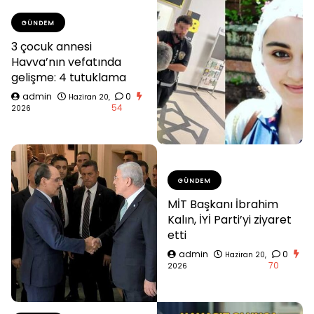
GÜNDEM
3 çocuk annesi
Havva’nın vefatında
gelişme: 4 tutuklama
admin
0
Haziran 20,
54
2026
GÜNDEM
MİT Başkanı İbrahim
Kalın, İYİ Parti’yi ziyaret
etti
admin
0
Haziran 20,
70
2026