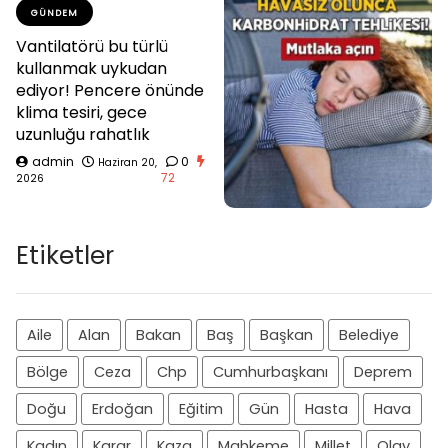
GÜNDEM
Vantilatörü bu türlü
kullanmak uykudan
ediyor! Pencere önünde
klima tesiri, gece
uzunluğu rahatlık
admin
0
Haziran 20,
72
2026
Etiketler
Aile
Alan
Bakan
Baş
Başkan
Belediye
Bölge
Ceza
Chp
Cumhurbaşkanı
Deprem
Doğu
Erdoğan
Eğitim
Gün
Hasta
Hava
Kadın
Karar
Kaza
Mahkeme
Millet
Olay