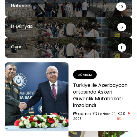
Haberler
10
İş Dünyası
6
Oyun
1
GÜNDEM
Türkiye ile Azerbaycan
ortasında Askeri
Güvenlik Mutabakatı
imzalandı
admin
0
Haziran 20,
55
2026