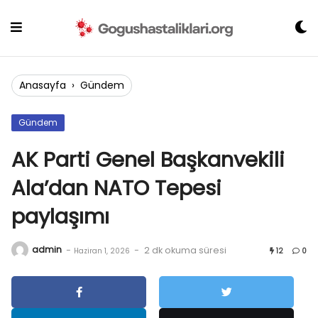
Skip
to
content
Anasayfa
›
Gündem
Gündem
AK Parti Genel Başkanvekili
Ala’dan NATO Tepesi
paylaşımı
admin
-
-
2 dk okuma süresi
Haziran 1, 2026
12
0