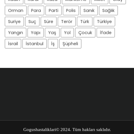
Orman
Para
Parti
Polis
Sanık
Sağlık
Suriye
Suç
Süre
Terör
Türk
Türkiye
Yangın
Yapı
Yaş
Yol
Çocuk
İfade
İsrail
İstanbul
İş
Şüpheli
Gogushastaliklari
© 2024. Tüm hakları saklıdır.