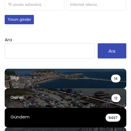
Ara
Ara
Bilgi
14
Genel
12
Gündem
8497