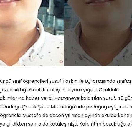
ncü sınıf öğrencileri Yusuf Taşkın ile İ.Ç. ortasında sınıfta
zını sıktığı Yusuf, kötüleşerek yere yığıldı. Okuldaki
akımlarına haber verdi. Hastaneye kaldırılan Yusuf, 45 gü
t Müdürlüğü Çocuk Şube Müdürlüğü’nde pedagog eşliğinde 
nıf öğrencisi Mustafa da geçen yıl nisan ayında okulda kanti
 girdikten sonra da kötüleşmişti. Kalp ritim bozukluğu o