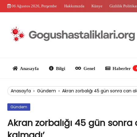
Skip
06 Ağustos 2026, Perşembe
Hakkımızda
Künye
Gizlilik Politika
to
content
Anasayfa
Bilgi
Genel
Haberler
Güncel
Anasayfa
›
Gündem
›
Akran zorbalığı 45 gün sonra can a
Gündem
Akran zorbalığı 45 gün sonra 
kalmadı’