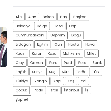
Aile
Alan
Bakan
Baş
Başkan
Belediye
Bölge
Ceza
Chp
Cumhurbaşkanı
Deprem
Doğu
Erdoğan
Eğitim
Gün
Hasta
Hava
Kadın
Karar
Kaza
Mahkeme
Millet
Olay
Orman
Para
Parti
Polis
Sanık
Sağlık
Suriye
Suç
Süre
Terör
Türk
Türkiye
Yangın
Yapı
Yaş
Yol
Çocuk
İfade
İsrail
İstanbul
İş
Şüpheli