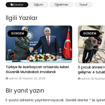
Oğlum
Öğretmen
Yusuf
Etiketler
İlgili Yazılar
GÜNDEM
GÜNDEM
Türkiye ile Azerbaycan ortasında Askeri
3 çocuk annesi 
Güvenlik Mutabakatı imzalandı
gelişme: 4 tutu
admin
Haziran 20, 2026
admin
Haziran
Bir yanıt yazın
E-posta adresiniz yayınlanmayacak.
Gerekli alanlar
*
ile işare