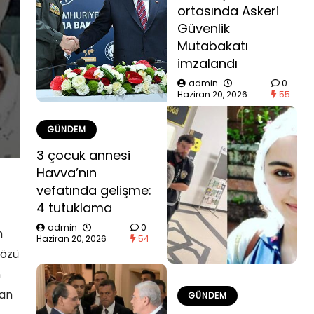
ortasında Askeri
Güvenlik
Mutabakatı
imzalandı
admin
0
Haziran 20, 2026
55
GÜNDEM
3 çocuk annesi
Havva’nın
vefatında gelişme:
4 tutuklama
admin
0
n
Haziran 20, 2026
54
sözü
n
lan
GÜNDEM