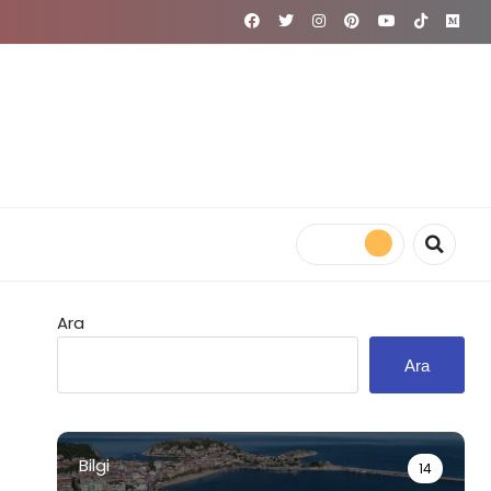
Ara
Ara
Bilgi
14