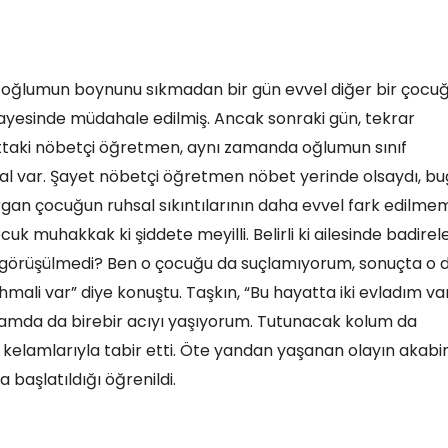
m oğlumun boynunu sıkmadan bir gün evvel diğer bir çocu
sayesinde müdahale edilmiş. Ancak sonraki gün, tekrar
attaki nöbetçi öğretmen, aynı zamanda oğlumun sınıf
mal var. Şayet nöbetçi öğretmen nöbet yerinde olsaydı, b
rgan çocuğun ruhsal sıkıntılarının daha evvel fark edilme
k muhakkak ki şiddete meyilli. Belirli ki ailesinde badirel
i görüşülmedi? Ben o çocuğu da suçlamıyorum, sonuçta o 
hmali var” diye konuştu. Taşkın, “Bu hayatta iki evladım var
vlamda da birebir acıyı yaşıyorum. Tutunacak kolum da
nı kelamlarıyla tabir etti. Öte yandan yaşanan olayın akab
başlatıldığı öğrenildi.