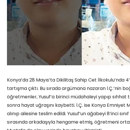
Konya’da 28 Mayıs’ta Dikilitaş Sahip Cet İlkokulu’nda 4’ü
tartışma çıktı. Bu sırada argümana nazaran İ.Ç.’nin boğa
öğretmenler, Yusuf’a birinci müdahaleyi yapıp sıhhat t
sonra hayat uğraşını kaybetti. İ.Ç. ise Konya Emniye
alınıp ailesine teslim edildi. Yusuf’un ağabeyi 8’inci sı
sırasında arkadaşıyla hengame etmiş, öğretmeni ortaya