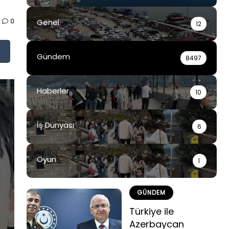
0
Genel
12
Gündem
8497
Haberler
10
İş Dünyası
6
Oyun
1
GÜNDEM
Türkiye ile
Azerbaycan