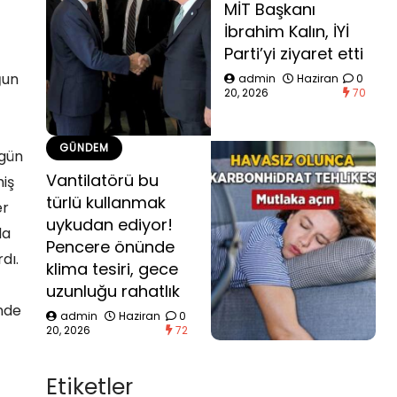
MİT Başkanı
İbrahim Kalın, İYİ
Parti’yi ziyaret etti
ğun
admin
Haziran
0
20, 2026
70
GÜNDEM
ugün
Vantilatörü bu
miş
türlü kullanmak
er
uykudan ediyor!
da
Pencere önünde
dı.
klima tesiri, gece
uzunluğu rahatlık
inde
admin
Haziran
0
20, 2026
72
Etiketler