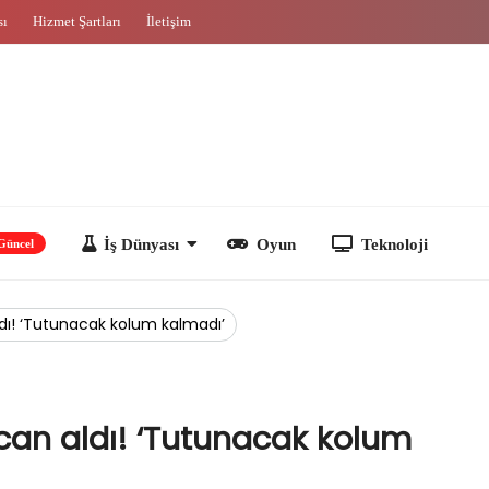
sı
Hizmet Şartları
İletişim
İş Dünyası
Oyun
Teknoloji
ldı! ‘Tutunacak kolum kalmadı’
can aldı! ‘Tutunacak kolum