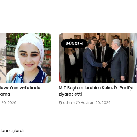
GÜNDEM
Havva’nın vefatında
MİT Başkanı İbrahim Kalın, İYİ Parti’yi
klama
ziyaret etti
 20, 2026
admin
Haziran 20, 2026
tlenmişlerdir