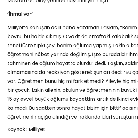
Mustafa da olay yerinde hayatını yitirmişti.
‘İhmal var’
Milliyet’e konuşan acılı baba Razaman Taşkım, “Beni
boynu bu halde sıkmış. O vakit da etraftaki kalabalık 
teneffüste tıpkı şeyi benim oğluma yapmış. Lakin o k
öğretmeni nöbet yerinde değilmiş. İşte burada bir ih
tahminen de oğlum hayatta olurdu” dedi. Taşkın, saldı
olmamasına da reaksiyon gösterek şunları dedi: “Bu çocu
var. Öğretmen bunu hiç mi fark etmedi? Aileyle hiç m
bir çocuk. Lakin ailenin, okulun ve öğretmeninin büyük i
15 ay evvel büyük oğlumu kaybettim, artık de ikinci e
kalmadı. Bu saatten sonra hayat bizim için bitti” acısı
öğretmenin açığa alındığı ve hakkında idari soruşturma 
Kaynak : Milliyet