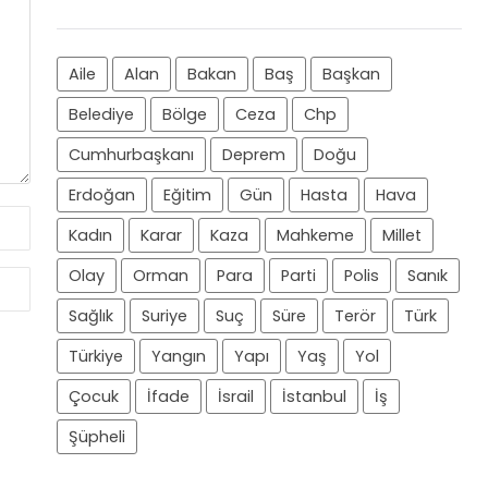
Aile
Alan
Bakan
Baş
Başkan
Belediye
Bölge
Ceza
Chp
Cumhurbaşkanı
Deprem
Doğu
Erdoğan
Eğitim
Gün
Hasta
Hava
Kadın
Karar
Kaza
Mahkeme
Millet
Olay
Orman
Para
Parti
Polis
Sanık
Sağlık
Suriye
Suç
Süre
Terör
Türk
Türkiye
Yangın
Yapı
Yaş
Yol
Çocuk
İfade
İsrail
İstanbul
İş
Şüpheli