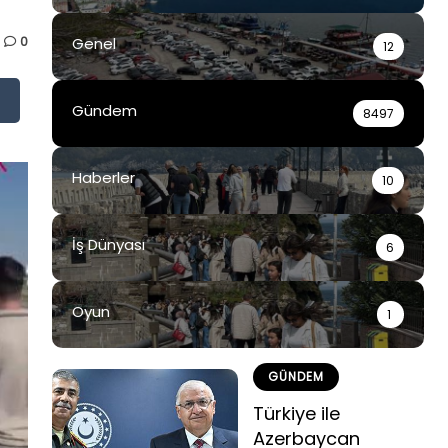
0
Genel
12
Gündem
8497
Haberler
10
İş Dünyası
6
Oyun
1
GÜNDEM
Türkiye ile
Azerbaycan