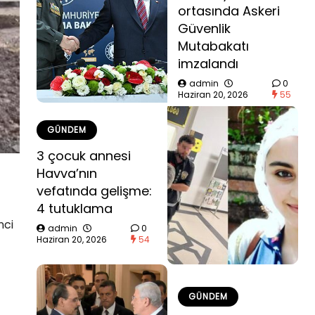
ortasında Askeri
Güvenlik
Mutabakatı
imzalandı
admin
0
Haziran 20, 2026
55
GÜNDEM
3 çocuk annesi
Havva’nın
vefatında gelişme:
4 tutuklama
nci
admin
0
Haziran 20, 2026
54
GÜNDEM