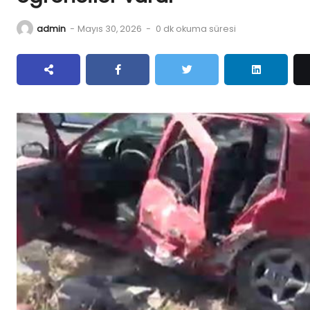
admin
-
Mayıs 30, 2026
-
0 dk okuma süresi