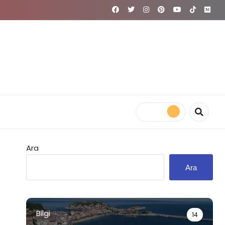
Ara
Ara
Bilgi
14