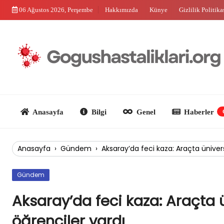
Skip
06 Ağustos 2026, Perşembe
Hakkımızda
Künye
Gizlilik Politika
to
content
Anasayfa
Bilgi
Genel
Haberler
Güncel
Anasayfa
›
Gündem
›
Aksaray’da feci kaza: Araçta üniver
Gündem
Aksaray’da feci kaza: Araçta 
öğrenciler vardı