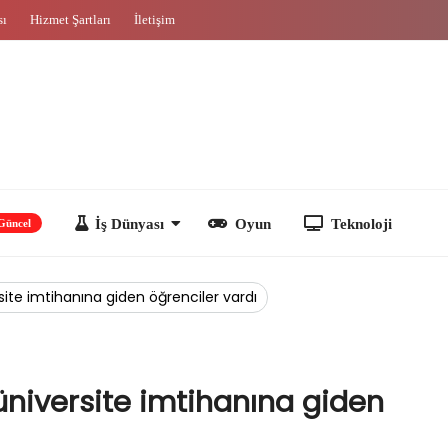
sı
Hizmet Şartları
İletişim
İş Dünyası
Oyun
Teknoloji
site imtihanına giden öğrenciler vardı
üniversite imtihanına giden