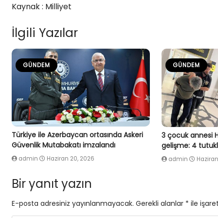
Kaynak : Milliyet
İlgili Yazılar
GÜNDEM
GÜNDEM
Türkiye ile Azerbaycan ortasında Askeri
3 çocuk annesi 
Güvenlik Mutabakatı imzalandı
gelişme: 4 tutu
admin
Haziran 20, 2026
admin
Haziran
Bir yanıt yazın
E-posta adresiniz yayınlanmayacak.
Gerekli alanlar
*
ile işare