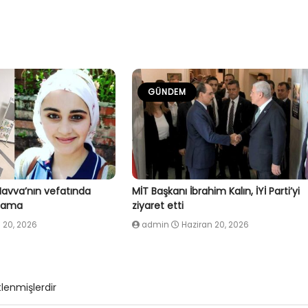
GÜNDEM
Havva’nın vefatında
MİT Başkanı İbrahim Kalın, İYİ Parti’yi
klama
ziyaret etti
 20, 2026
admin
Haziran 20, 2026
tlenmişlerdir