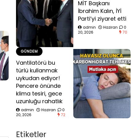
MİT Başkanı
İbrahim Kalın, İYİ
Parti’yi ziyaret etti
admin
Haziran
0
20, 2026
70
GÜNDEM
Vantilatörü bu
türlü kullanmak
uykudan ediyor!
Pencere önünde
klima tesiri, gece
uzunluğu rahatlık
admin
Haziran
0
20, 2026
72
Etiketler