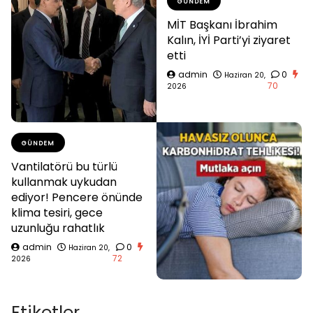
GÜNDEM
MİT Başkanı İbrahim
Kalın, İYİ Parti’yi ziyaret
etti
admin
0
Haziran 20,
70
2026
GÜNDEM
Vantilatörü bu türlü
kullanmak uykudan
ediyor! Pencere önünde
klima tesiri, gece
uzunluğu rahatlık
admin
0
Haziran 20,
72
2026
Etiketler