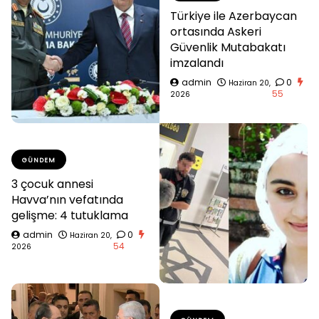
Türkiye ile Azerbaycan
ortasında Askeri
Güvenlik Mutabakatı
imzalandı
admin
0
Haziran 20,
55
2026
GÜNDEM
3 çocuk annesi
Havva’nın vefatında
gelişme: 4 tutuklama
admin
0
Haziran 20,
54
2026