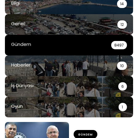
Bilgi
14
Genel
12
Gündem
8497
Haberler
10
İş Dünyası
6
Oyun
1
GÜNDEM