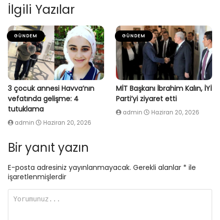
İlgili Yazılar
GÜNDEM
GÜNDEM
3 çocuk annesi Havva’nın
MİT Başkanı İbrahim Kalın, İYİ
vefatında gelişme: 4
Parti’yi ziyaret etti
tutuklama
admin
Haziran 20, 2026
admin
Haziran 20, 2026
Bir yanıt yazın
E-posta adresiniz yayınlanmayacak.
Gerekli alanlar
*
ile
işaretlenmişlerdir