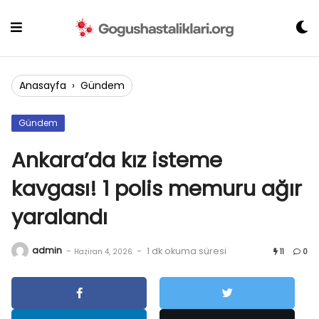
Skip
to
content
Anasayfa
›
Gündem
Gündem
Ankara’da kız isteme
kavgası! 1 polis memuru ağır
yaralandı
admin
-
-
1 dk okuma süresi
Haziran 4, 2026
11
0