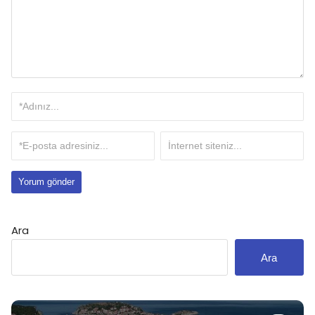
Ara
Ara