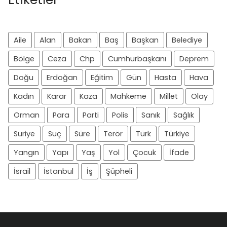
Aile
Alan
Bakan
Baş
Başkan
Belediye
Bölge
Ceza
Chp
Cumhurbaşkanı
Deprem
Doğu
Erdoğan
Eğitim
Gün
Hasta
Hava
Kadın
Karar
Kaza
Mahkeme
Millet
Olay
Orman
Para
Parti
Polis
Sanık
Sağlık
Suriye
Suç
Süre
Terör
Türk
Türkiye
Yangın
Yapı
Yaş
Yol
Çocuk
İfade
İsrail
İstanbul
İş
Şüpheli