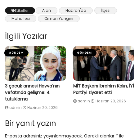
Alan
Haziran'da
İlçesi
Etiketler
Mahallesi
Orman Yangını
İlgili Yazılar
GÜNDEM
GÜNDEM
3 çocuk annesi Havva’nın
MİT Başkanı İbrahim Kalın, İYİ
vefatında gelişme: 4
Parti’yi ziyaret etti
tutuklama
admin
Haziran 20, 2026
admin
Haziran 20, 2026
Bir yanıt yazın
E-posta adresiniz yayınlanmayacak.
Gerekli alanlar
*
ile