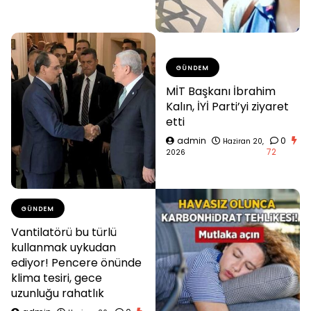
GÜNDEM
MİT Başkanı İbrahim
Kalın, İYİ Parti’yi ziyaret
etti
admin
0
Haziran 20,
72
2026
GÜNDEM
Vantilatörü bu türlü
kullanmak uykudan
ediyor! Pencere önünde
klima tesiri, gece
uzunluğu rahatlık