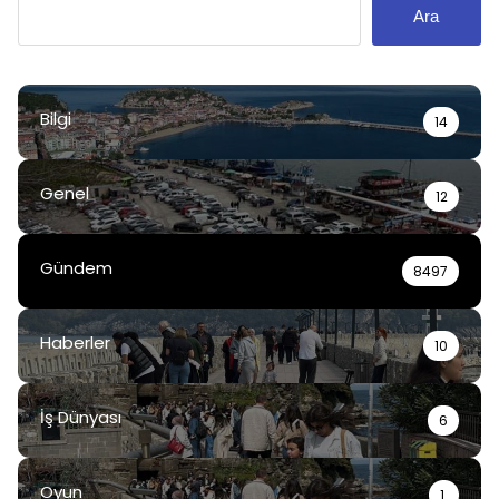
Ara
Bilgi
14
Genel
12
Gündem
8497
Haberler
10
İş Dünyası
6
Oyun
1