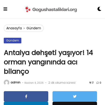
Skip
to
content
Anasayfa
›
Gündem
Gündem
Antalya dehşeti yaşıyor! 14
orman yangınında acı
bilanço
admin
-
-
2 dk okuma süresi
Haziran 4, 2026
17
0