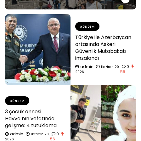
GÜNDEM
Türkiye ile Azerbaycan
ortasında Askeri
Güvenlik Mutabakatı
imzalandı
admin
0
Haziran 20,
55
2026
GÜNDEM
3 çocuk annesi
Havva’nın vefatında
gelişme: 4 tutuklama
admin
0
Haziran 20,
56
2026