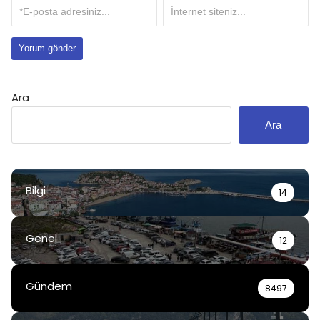
Ara
Ara
Bilgi
14
Genel
12
Gündem
8497