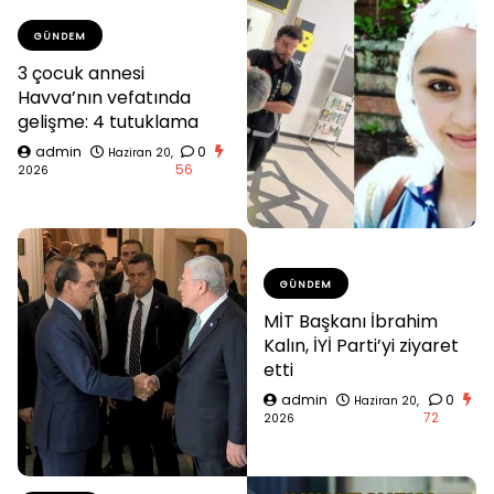
GÜNDEM
3 çocuk annesi
Havva’nın vefatında
gelişme: 4 tutuklama
admin
0
Haziran 20,
56
2026
GÜNDEM
MİT Başkanı İbrahim
Kalın, İYİ Parti’yi ziyaret
etti
admin
0
Haziran 20,
72
2026