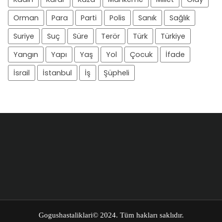
Orman
Para
Parti
Polis
Sanık
Sağlık
Suriye
Suç
Süre
Terör
Türk
Türkiye
Yangın
Yapı
Yaş
Yol
Çocuk
İfade
İsrail
İstanbul
İş
Şüpheli
Gogushastaliklari
© 2024. Tüm hakları saklıdır.