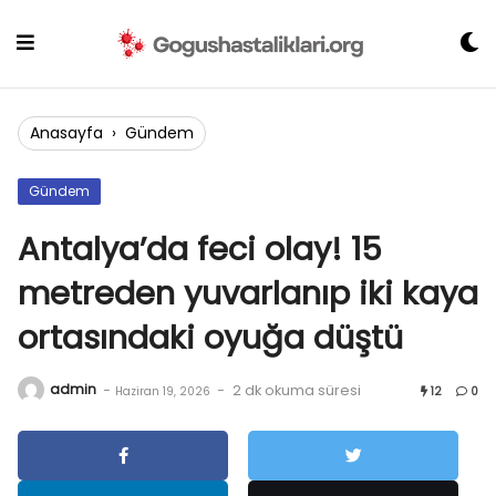
Skip
to
content
Anasayfa
›
Gündem
Gündem
Antalya’da feci olay! 15
metreden yuvarlanıp iki kaya
ortasındaki oyuğa düştü
admin
-
-
2 dk okuma süresi
Haziran 19, 2026
12
0