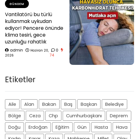
GÜNDEM
Vantilatörü bu türlü
kullanmak uykudan
ediyor! Pencere önünde
klima tesiri, gece
uzunluğu rahatlık
admin
0
Haziran 20,
74
2026
Etiketler
Aile
Alan
Bakan
Baş
Başkan
Belediye
Bölge
Ceza
Chp
Cumhurbaşkanı
Deprem
Doğu
Erdoğan
Eğitim
Gün
Hasta
Hava
Kadın
Karar
Kaza
Mahkeme
Millet
Olay