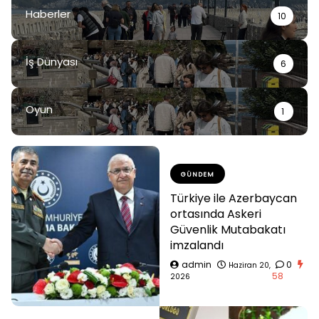
Haberler
10
İş Dünyası
6
Oyun
1
GÜNDEM
Türkiye ile Azerbaycan
ortasında Askeri
Güvenlik Mutabakatı
imzalandı
admin
0
Haziran 20,
58
2026