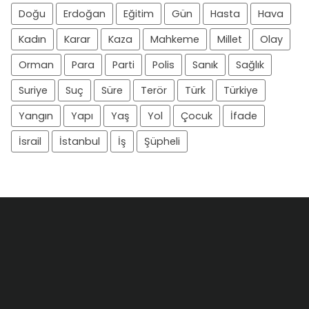
Doğu
Erdoğan
Eğitim
Gün
Hasta
Hava
Kadın
Karar
Kaza
Mahkeme
Millet
Olay
Orman
Para
Parti
Polis
Sanık
Sağlık
Suriye
Suç
Süre
Terör
Türk
Türkiye
Yangın
Yapı
Yaş
Yol
Çocuk
İfade
İsrail
İstanbul
İş
Şüpheli