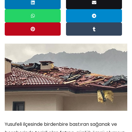
Yusufeli ilçesinde birdenbire bastıran sağanak ve