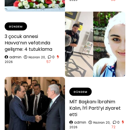
GÜNDEM
3 çocuk annesi
Havva’nın vefatında
gelişme: 4 tutuklama
admin
0
Haziran 20,
57
2026
GÜNDEM
MİT Başkanı İbrahim
Kalın, İYİ Parti’yi ziyaret
etti
admin
0
Haziran 20,
72
2026