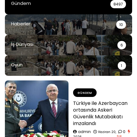
Gündem
8497
Haberler
10
İş Dünyası
6
Oyun
1
GÜNDEM
Türkiye ile Azerbaycan
ortasında Askeri
Güvenlik Mutabakatı
imzalandı
admin
0
Haziran 20,
58
2026