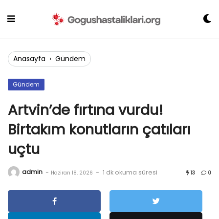
Skip
to
content
Anasayfa
›
Gündem
Gündem
Artvin’de fırtına vurdu!
Birtakım konutların çatıları
uçtu
admin
-
-
1 dk okuma süresi
Haziran 18, 2026
13
0