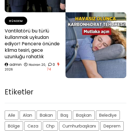
GÜNDEM
Vantilatörü bu türlü
kullanmak uykudan
ediyor! Pencere önünde
klima tesiri, gece
uzunluğu rahatlık
admin
0
Haziran 20,
74
2026
Etiketler
Aile
Alan
Bakan
Baş
Başkan
Belediye
Bölge
Ceza
Chp
Cumhurbaşkanı
Deprem