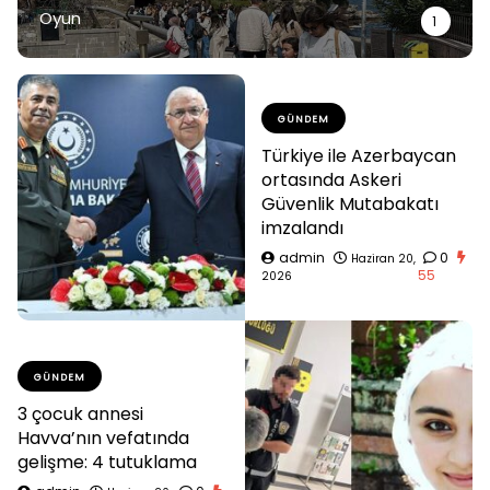
Oyun
1
GÜNDEM
Türkiye ile Azerbaycan
ortasında Askeri
Güvenlik Mutabakatı
imzalandı
admin
0
Haziran 20,
55
2026
GÜNDEM
3 çocuk annesi
Havva’nın vefatında
gelişme: 4 tutuklama