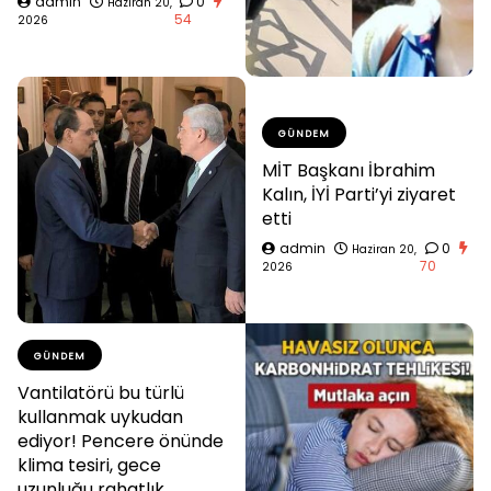
admin
0
Haziran 20,
54
2026
GÜNDEM
MİT Başkanı İbrahim
Kalın, İYİ Parti’yi ziyaret
etti
admin
0
Haziran 20,
70
2026
GÜNDEM
Vantilatörü bu türlü
kullanmak uykudan
ediyor! Pencere önünde
klima tesiri, gece
uzunluğu rahatlık