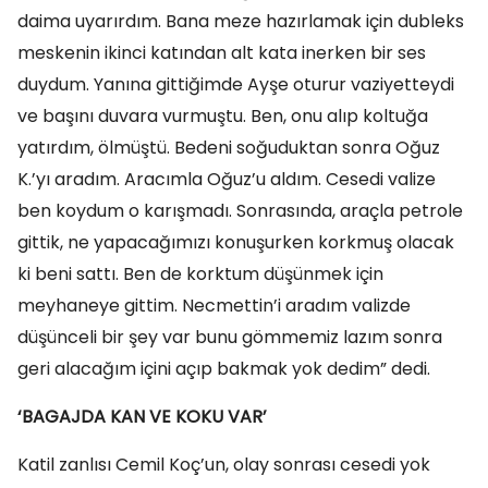
daima uyarırdım. Bana meze hazırlamak için dubleks
meskenin ikinci katından alt kata inerken bir ses
duydum. Yanına gittiğimde Ayşe oturur vaziyetteydi
ve başını duvara vurmuştu. Ben, onu alıp koltuğa
yatırdım, ölmüştü. Bedeni soğuduktan sonra Oğuz
K.’yı aradım. Aracımla Oğuz’u aldım. Cesedi valize
ben koydum o karışmadı. Sonrasında, araçla petrole
gittik, ne yapacağımızı konuşurken korkmuş olacak
ki beni sattı. Ben de korktum düşünmek için
meyhaneye gittim. Necmettin’i aradım valizde
düşünceli bir şey var bunu gömmemiz lazım sonra
geri alacağım içini açıp bakmak yok dedim” dedi.
‘BAGAJDA KAN VE KOKU VAR’
Katil zanlısı Cemil Koç’un, olay sonrası cesedi yok