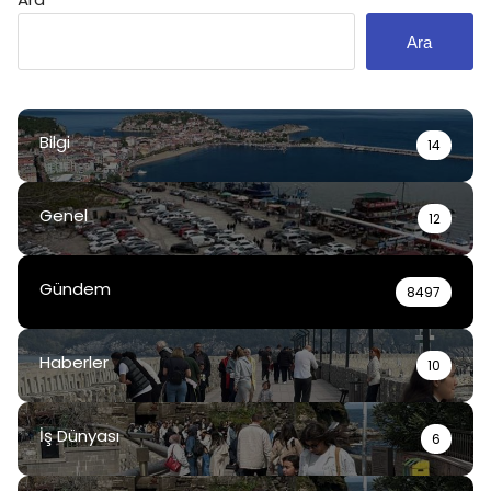
Ara
Bilgi
14
Genel
12
Gündem
8497
Haberler
10
İş Dünyası
6