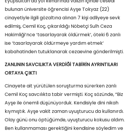
Eyüpsultan’da yol kenarında valizin içinde cesedi
bulunan üniversite öğrencisi Ayşe Tokyaz (22)
cinayetiyle ilgili gözaltına alınan 7 kişi adliyeye sevk
edilmiş, Cemil Koç, çıkarıldığı Nöbetçi Sulh Ceza
Hakimliği’nce ‘tasarlayarak öldürmek’, öteki 6 zanlı
ise ‘tasarlayarak öldürmeye yardım etmek’
kabahatinden tutuklanarak cezaevine gönderilmişti.
ZANLININ SAVCILIKTA VERDİĞİ TABİRİN AYRINTILARI
ORTAYA ÇIKTI
Cinayete ait yürütülen soruşturma sürerken zanlı
Cemil Koç savcılıkta tabir vermişti. Koç sözünde, “Biz
Ayşe ile önemli düşünüyorduk. Kendisiyle dini nikah
kıymıştık. Ayşe vakit zaman uyuşturucu da kullanırdı.
Olay günü onu öptüğümde, uyuşturucu kokusu aldım.
Ben kullanmaması gerektiğini kendisine söyledim ve