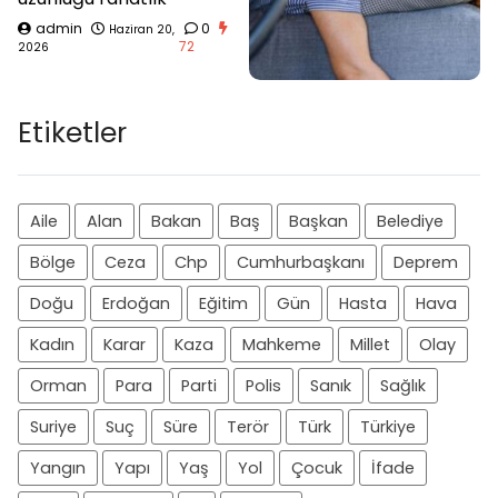
admin
0
Haziran 20,
72
2026
Etiketler
Aile
Alan
Bakan
Baş
Başkan
Belediye
Bölge
Ceza
Chp
Cumhurbaşkanı
Deprem
Doğu
Erdoğan
Eğitim
Gün
Hasta
Hava
Kadın
Karar
Kaza
Mahkeme
Millet
Olay
Orman
Para
Parti
Polis
Sanık
Sağlık
Suriye
Suç
Süre
Terör
Türk
Türkiye
Yangın
Yapı
Yaş
Yol
Çocuk
İfade