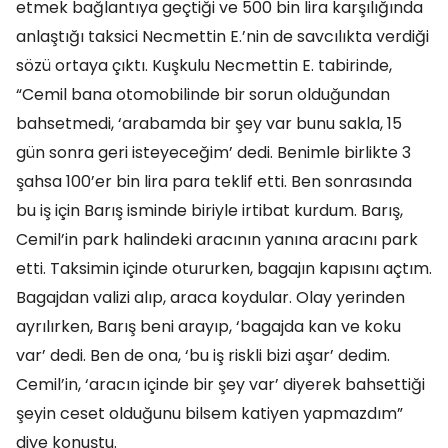
etmek bağlantıya geçtiği ve 500 bin lira karşılığında
anlaştığı taksici Necmettin E.’nin de savcılıkta verdiği
sözü ortaya çıktı. Kuşkulu Necmettin E. tabirinde,
“Cemil bana otomobilinde bir sorun olduğundan
bahsetmedi, ‘arabamda bir şey var bunu sakla, 15
gün sonra geri isteyeceğim’ dedi. Benimle birlikte 3
şahsa 100’er bin lira para teklif etti. Ben sonrasında
bu iş için Barış isminde biriyle irtibat kurdum. Barış,
Cemil’in park halindeki aracının yanına aracını park
etti. Taksimin içinde otururken, bagajın kapısını açtım.
Bagajdan valizi alıp, araca koydular. Olay yerinden
ayrılırken, Barış beni arayıp, ‘bagajda kan ve koku
var’ dedi. Ben de ona, ‘bu iş riskli bizi aşar’ dedim.
Cemil’in, ‘aracın içinde bir şey var’ diyerek bahsettiği
şeyin ceset olduğunu bilsem katiyen yapmazdım”
diye konuştu.