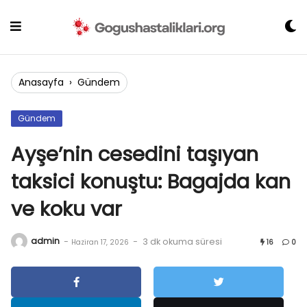
Skip
to
content
Anasayfa
›
Gündem
Gündem
Ayşe’nin cesedini taşıyan
taksici konuştu: Bagajda kan
ve koku var
admin
-
-
3 dk okuma süresi
Haziran 17, 2026
16
0