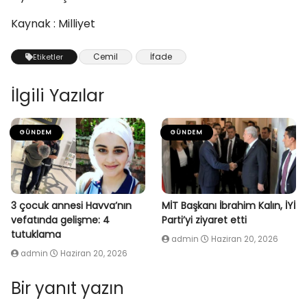
Kaynak : Milliyet
Cemil
İfade
Etiketler
İlgili Yazılar
GÜNDEM
GÜNDEM
3 çocuk annesi Havva’nın
MİT Başkanı İbrahim Kalın, İYİ
vefatında gelişme: 4
Parti’yi ziyaret etti
tutuklama
admin
Haziran 20, 2026
admin
Haziran 20, 2026
Bir yanıt yazın