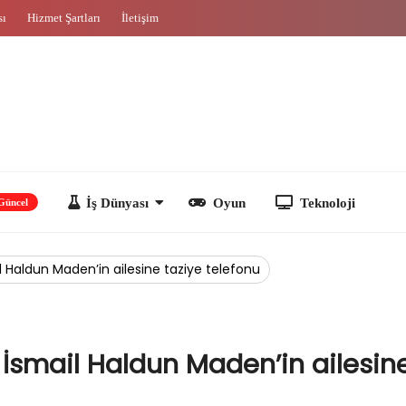
sı
Hizmet Şartları
İletişim
İş Dünyası
Oyun
Teknoloji
 Haldun Maden’in ailesine taziye telefonu
 İsmail Haldun Maden’in ailesin