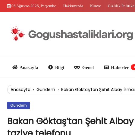
Skip
06 Ağustos 2026, Perşembe
Hakkımızda
Künye
Gizlilik Politika
to
content
Anasayfa
Bilgi
Genel
Haberler
Güncel
Anasayfa
›
Gündem
›
Bakan Göktaş’tan Şehit Albay İsmail
Gündem
Bakan Göktaş’tan Şehit Albay
taziye telefonu