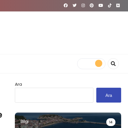
Ara
Ara
e
Bilgi
14