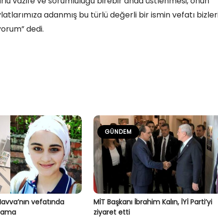
rlu vazife ve sorumluluğu birebir anda üstlenmesi, onun
atlarımıza adanmış bu türlü değerli bir ismin vefatı bizler
yorum” dedi.
GÜNDEM
Havva’nın vefatında
MİT Başkanı İbrahim Kalın, İYİ Parti’yi
klama
ziyaret etti