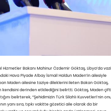
l Hizmetler Bakanı Mahinur Özdemir Göktaş, Libya’da vazi
ndaki Hava Piyade Albay İsmail Haldun Maden’in ailesiyle
pan Maden ailesine taziye dileklerini ileten Bakan Göktaş,
 kendisini derinden etkilediğini belirtti. Göktaş, Maden çift
ığını belirterek, “Şehidimizin Türk Silahlı Kuvvetleri’nin on
yanı sıra, tıpkı vakitte gözetici aile olarak da bir