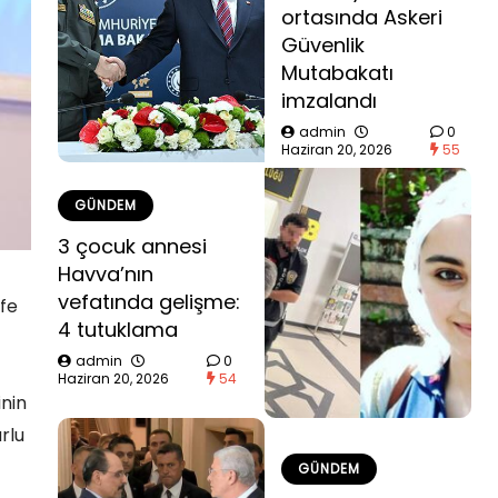
ortasında Askeri
Güvenlik
Mutabakatı
imzalandı
admin
0
Haziran 20, 2026
55
GÜNDEM
3 çocuk annesi
Havva’nın
vefatında gelişme:
fe
4 tutuklama
admin
0
Haziran 20, 2026
54
inin
urlu
GÜNDEM