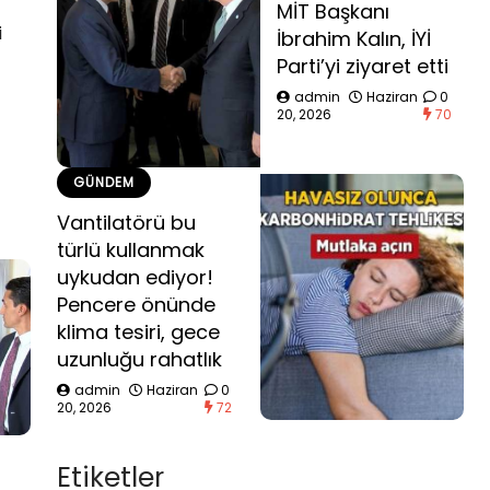
MİT Başkanı
i
İbrahim Kalın, İYİ
Parti’yi ziyaret etti
admin
Haziran
0
20, 2026
70
GÜNDEM
Vantilatörü bu
türlü kullanmak
uykudan ediyor!
Pencere önünde
klima tesiri, gece
uzunluğu rahatlık
admin
Haziran
0
20, 2026
72
Etiketler