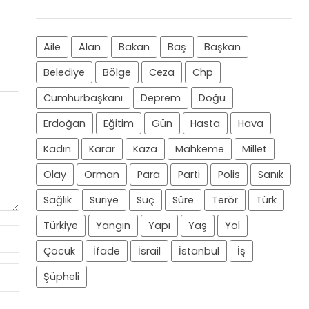
Aile
Alan
Bakan
Baş
Başkan
Belediye
Bölge
Ceza
Chp
Cumhurbaşkanı
Deprem
Doğu
Erdoğan
Eğitim
Gün
Hasta
Hava
Kadın
Karar
Kaza
Mahkeme
Millet
Olay
Orman
Para
Parti
Polis
Sanık
Sağlık
Suriye
Suç
Süre
Terör
Türk
Türkiye
Yangın
Yapı
Yaş
Yol
Çocuk
İfade
İsrail
İstanbul
İş
Şüpheli