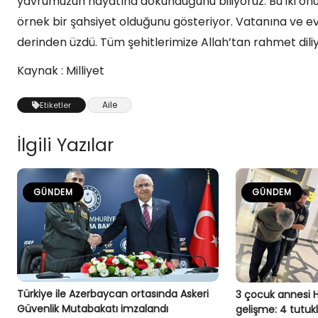
yavrumuzun hayatına dokunduğunu biliyoruz. Bu iki onu
örnek bir şahsiyet olduğunu gösteriyor. Vatanına ve evl
derinden üzdü. Tüm şehitlerimize Allah’tan rahmet dili
Kaynak : Milliyet
Aile
Etiketler
İlgili Yazılar
GÜNDEM
GÜNDEM
Türkiye ile Azerbaycan ortasında Askeri
3 çocuk annesi 
Güvenlik Mutabakatı imzalandı
gelişme: 4 tutu