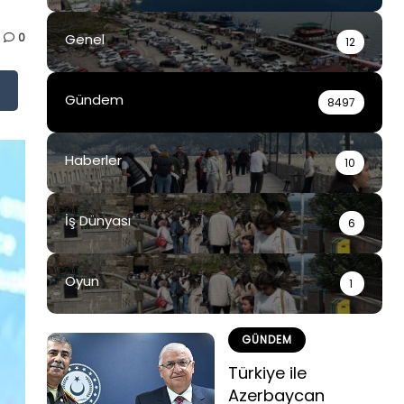
0
Genel
12
Gündem
8497
Haberler
10
İş Dünyası
6
Oyun
1
GÜNDEM
Türkiye ile
Azerbaycan