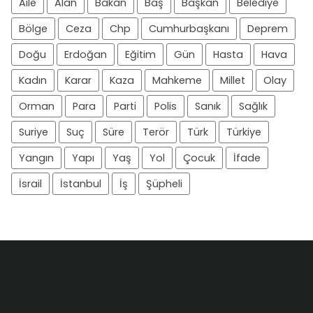
Aile
Alan
Bakan
Baş
Başkan
Belediye
Bölge
Ceza
Chp
Cumhurbaşkanı
Deprem
Doğu
Erdoğan
Eğitim
Gün
Hasta
Hava
Kadın
Karar
Kaza
Mahkeme
Millet
Olay
Orman
Para
Parti
Polis
Sanık
Sağlık
Suriye
Suç
Süre
Terör
Türk
Türkiye
Yangın
Yapı
Yaş
Yol
Çocuk
İfade
İsrail
İstanbul
İş
Şüpheli