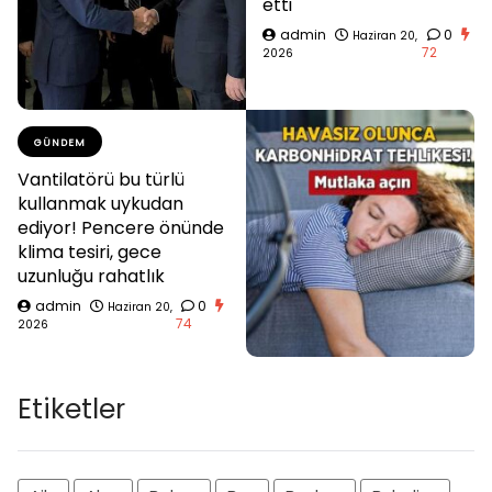
etti
admin
0
Haziran 20,
72
2026
GÜNDEM
Vantilatörü bu türlü
kullanmak uykudan
ediyor! Pencere önünde
klima tesiri, gece
uzunluğu rahatlık
admin
0
Haziran 20,
74
2026
Etiketler