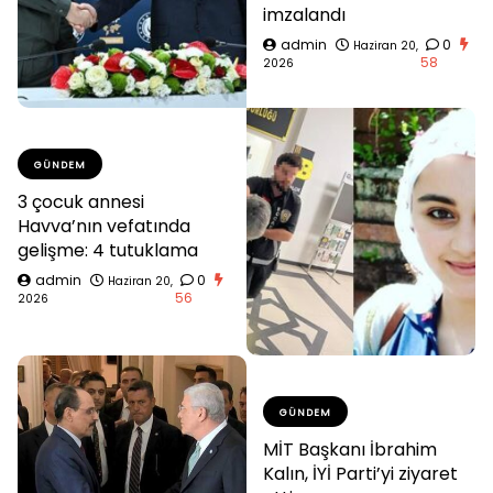
imzalandı
admin
0
Haziran 20,
58
2026
GÜNDEM
3 çocuk annesi
Havva’nın vefatında
gelişme: 4 tutuklama
admin
0
Haziran 20,
56
2026
GÜNDEM
MİT Başkanı İbrahim
Kalın, İYİ Parti’yi ziyaret