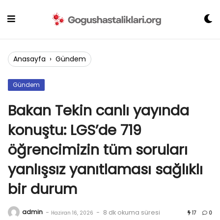
Skip
to
content
Anasayfa
›
Gündem
Gündem
Bakan Tekin canlı yayında
konuştu: LGS’de 719
öğrencimizin tüm soruları
yanlışsız yanıtlaması sağlıklı
bir durum
admin
-
-
8 dk okuma süresi
Haziran 16, 2026
17
0