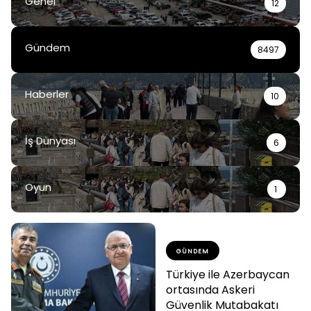
Genel
12
Gündem
8497
Haberler
10
İş Dünyası
6
Oyun
1
GÜNDEM
Türkiye ile Azerbaycan
ortasında Askeri
Güvenlik Mutabakatı