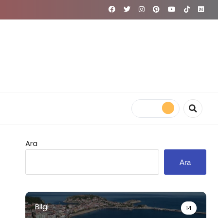
Ara
Ara
Bilgi
14