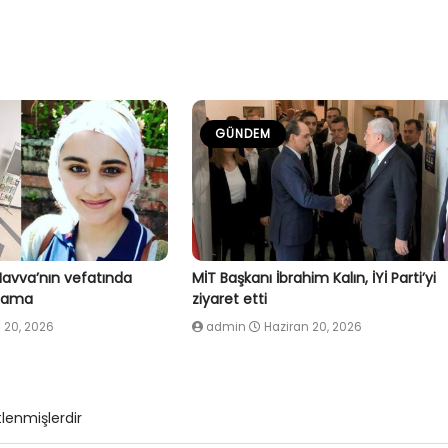
GÜNDEM
Havva’nın vefatında
MİT Başkanı İbrahim Kalın, İYİ Parti’yi
klama
ziyaret etti
 20, 2026
admin
Haziran 20, 2026
tlenmişlerdir