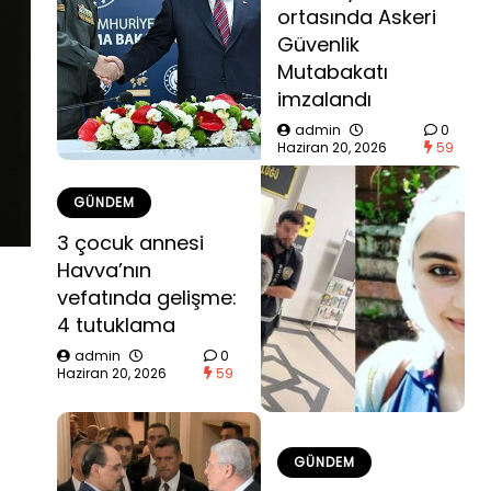
ortasında Askeri
Güvenlik
Mutabakatı
imzalandı
admin
0
Haziran 20, 2026
59
GÜNDEM
3 çocuk annesi
Havva’nın
vefatında gelişme:
4 tutuklama
admin
0
Haziran 20, 2026
59
GÜNDEM