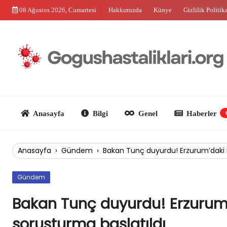
Skip
08 Ağustos 2026, Cumartesi
Hakkımızda
Künye
Gizlilik Politik
to
content
Anasayfa
Bilgi
Genel
Haberler
Güncel
Anasayfa
›
Gündem
›
Bakan Tunç duyurdu! Erzurum’daki 
Gündem
Bakan Tunç duyurdu! Erzurum
soruşturma başlatıldı