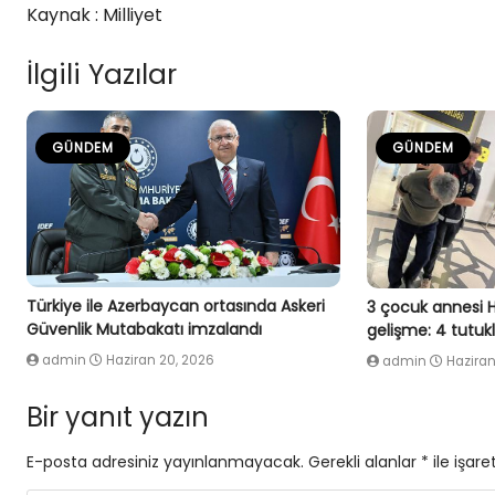
Kaynak : Milliyet
İlgili Yazılar
GÜNDEM
GÜNDEM
Türkiye ile Azerbaycan ortasında Askeri
3 çocuk annesi 
Güvenlik Mutabakatı imzalandı
gelişme: 4 tutu
admin
Haziran 20, 2026
admin
Haziran
Bir yanıt yazın
E-posta adresiniz yayınlanmayacak.
Gerekli alanlar
*
ile işare