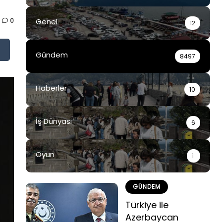
0
Genel
12
Gündem
8497
Haberler
10
İş Dünyası
6
Oyun
1
GÜNDEM
Türkiye ile
Azerbaycan