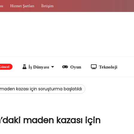
ası
Hizmet Şartları
İletişim
İş Dünyası
Oyun
Teknoloji
maden kazası için soruşturma başlatıldı
’daki maden kazası için