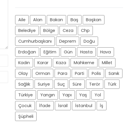
Aile
Alan
Bakan
Baş
Başkan
Belediye
Bölge
Ceza
Chp
Cumhurbaşkanı
Deprem
Doğu
Erdoğan
Eğitim
Gün
Hasta
Hava
Kadın
Karar
Kaza
Mahkeme
Millet
Olay
Orman
Para
Parti
Polis
Sanık
Sağlık
Suriye
Suç
Süre
Terör
Türk
Türkiye
Yangın
Yapı
Yaş
Yol
Çocuk
İfade
İsrail
İstanbul
İş
Şüpheli