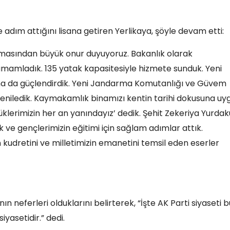
e adım attığını lisana getiren Yerlikaya, şöyle devam etti:
almasından büyük onur duyuyoruz. Bakanlık olarak
amamladık. 135 yatak kapasitesiyle hizmete sunduk. Yeni
ha da güçlendirdik. Yeni Jandarma Komutanlığı ve Güvem
eniledik. Kaymakamlık binamızı kentin tarihi dokusuna uy
klerimizin her an yanındayız’ dedik. Şehit Zekeriya Yurdak
ik ve gençlerimizin eğitimi için sağlam adımlar attık.
 kudretini ve milletimizin emanetini temsil eden eserler
anın neferleri olduklarını belirterek, “İşte AK Parti siyaseti b
yasetidir.” dedi.