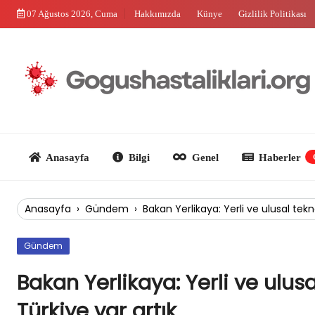
Skip
07 Ağustos 2026, Cuma
Hakkımızda
Künye
Gizlilik Politikası
to
content
Anasayfa
Bilgi
Genel
Haberler
Güncel
Anasayfa
›
Gündem
›
Bakan Yerlikaya: Yerli ve ulusal tekno
Gündem
Bakan Yerlikaya: Yerli ve ulusa
Türkiye var artık