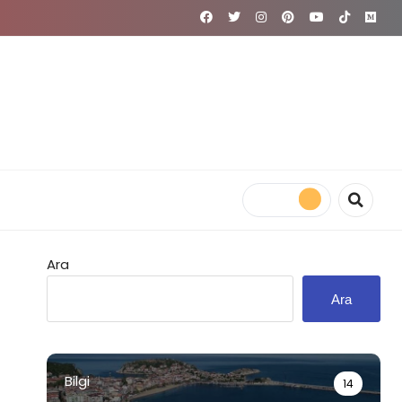
Ara
Ara
Bilgi
14