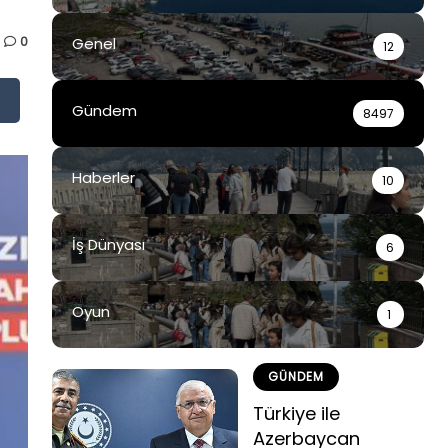
0
Genel
12
Gündem
8497
Haberler
10
İş Dünyası
6
Oyun
1
GÜNDEM
Türkiye ile
Azerbaycan