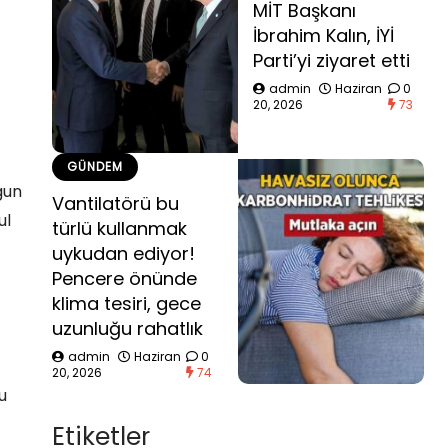
MİT Başkanı
İbrahim Kalın, İYİ
Parti’yi ziyaret etti
admin
Haziran
0
20, 2026
73
GÜNDEM
gun
Vantilatörü bu
ul
türlü kullanmak
uykudan ediyor!
Pencere önünde
klima tesiri, gece
uzunluğu rahatlık
admin
Haziran
0
20, 2026
74
u
Etiketler