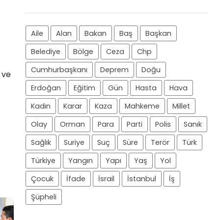
Aile
Alan
Bakan
Baş
Başkan
Belediye
Bölge
Ceza
Chp
Cumhurbaşkanı
Deprem
Doğu
 ve
Erdoğan
Eğitim
Gün
Hasta
Hava
Kadın
Karar
Kaza
Mahkeme
Millet
Olay
Orman
Para
Parti
Polis
Sanık
Sağlık
Suriye
Suç
Süre
Terör
Türk
Türkiye
Yangın
Yapı
Yaş
Yol
Çocuk
İfade
İsrail
İstanbul
İş
Şüpheli