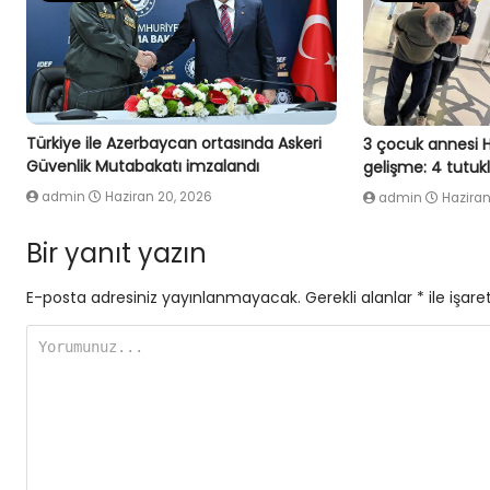
Türkiye ile Azerbaycan ortasında Askeri
3 çocuk annesi 
Güvenlik Mutabakatı imzalandı
gelişme: 4 tutu
admin
Haziran 20, 2026
admin
Haziran
Bir yanıt yazın
E-posta adresiniz yayınlanmayacak.
Gerekli alanlar
*
ile işare