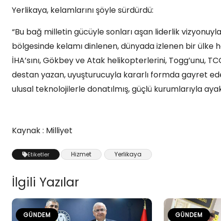
Yerlikaya, kelamlarını şöyle sürdürdü:
“Bu bağ milletin gücüyle sonları aşan liderlik vizyonu
bölgesinde kelamı dinlenen, dünyada izlenen bir ülke ha
İHA’sını, Gökbey ve Atak helikopterlerini, Togg’unu, TC
destan yazan, uyuşturucuyla kararlı formda gayret eden,
ulusal teknolojilerle donatılmış, güçlü kurumlarıyla aya
Kaynak : Milliyet
Hizmet
Yerlikaya
Etiketler
İlgili Yazılar
GÜNDEM
GÜNDEM