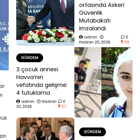
ortasında Askeri
Güvenlik
Mutabakatı
imzalandı
admin
0
Haziran 20, 2026
58
GÜNDEM
3 çocuk annesi
Havva’nın
vefatında gelişme:
ar
4 tutuklama
ın
admin
Haziran
0
20, 2026
57
yük
GÜNDEM
zin