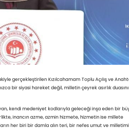
iyle gerçekleştirilen Kızılcahamam Toplu Açılış ve Anaht
ca bir siyasi hareket değil, milletin çeyrek asırlık duasın
taşıyan, kendi medeniyet kodlarıyla geleceği inşa eden bir bü
rlikte, inancın azme, azmin hizmete, hizmetin ise millete
ın her biri bir damla alın teri, bir nefes umut ve milletimi