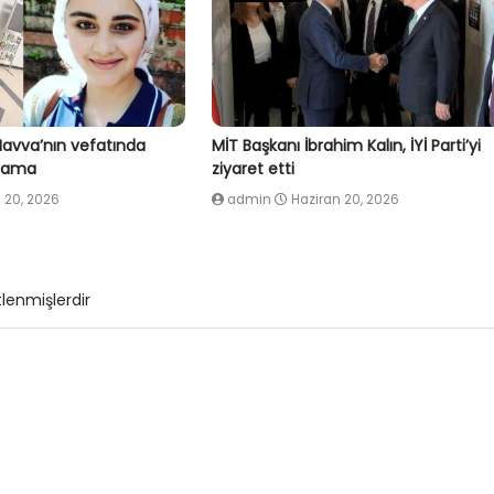
Havva’nın vefatında
MİT Başkanı İbrahim Kalın, İYİ Parti’yi
klama
ziyaret etti
 20, 2026
admin
Haziran 20, 2026
tlenmişlerdir