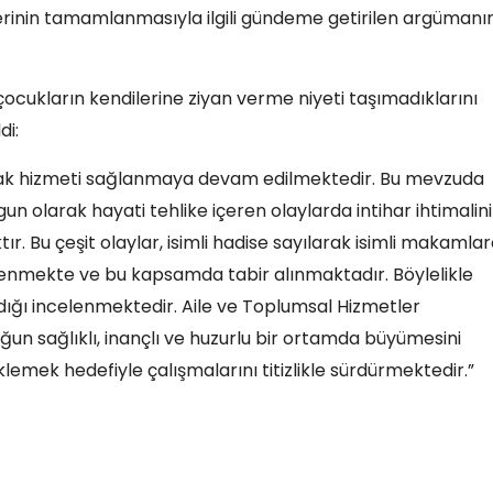
erinin tamamlanmasıyla ilgili gündeme getirilen argümanı
 çocukların kendilerine ziyan verme niyeti taşımadıklarını
di:
nak hizmeti sağlanmaya devam edilmektedir. Bu mevzuda
n olarak hayati tehlike içeren olaylarda intihar ihtimalin
ır. Bu çeşit olaylar, isimli hadise sayılarak isimli makamla
nlenmekte ve bu kapsamda tabir alınmaktadır. Böylelikle
dığı incelenmektedir. Aile ve Toplumsal Hizmetler
un sağlıklı, inançlı ve huzurlu bir ortamda büyümesini
klemek hedefiyle çalışmalarını titizlikle sürdürmektedir.”