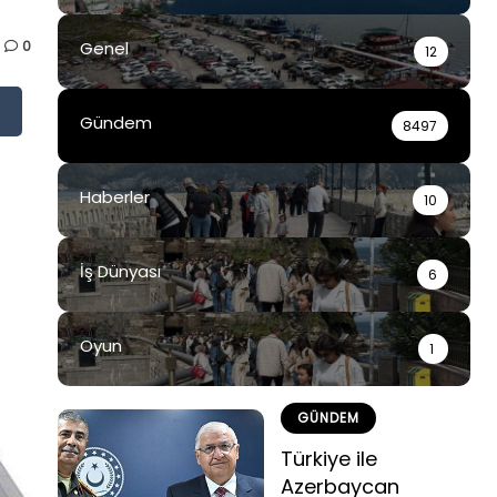
0
Genel
12
Gündem
8497
Haberler
10
İş Dünyası
6
Oyun
1
GÜNDEM
Türkiye ile
Azerbaycan