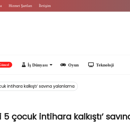
sı
Hizmet Şartları
İletişim
İş Dünyası
Oyun
Teknoloji
uk intihara kalkıştı’ savına yalanlama
 5 çocuk intihara kalkıştı’ savın