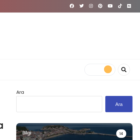
Ara
Ara
a
Bilgi
14