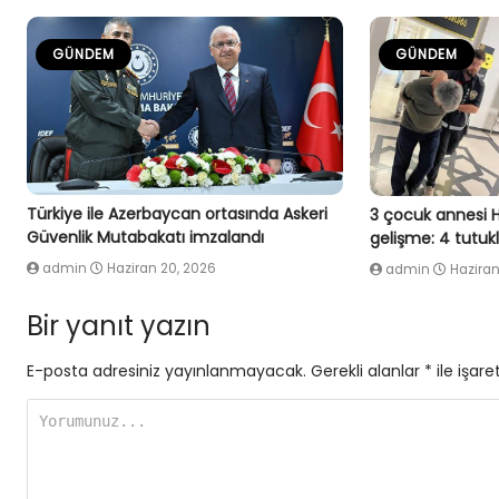
GÜNDEM
GÜNDEM
Türkiye ile Azerbaycan ortasında Askeri
3 çocuk annesi 
Güvenlik Mutabakatı imzalandı
gelişme: 4 tutu
admin
Haziran 20, 2026
admin
Haziran
Bir yanıt yazın
E-posta adresiniz yayınlanmayacak.
Gerekli alanlar
*
ile işare