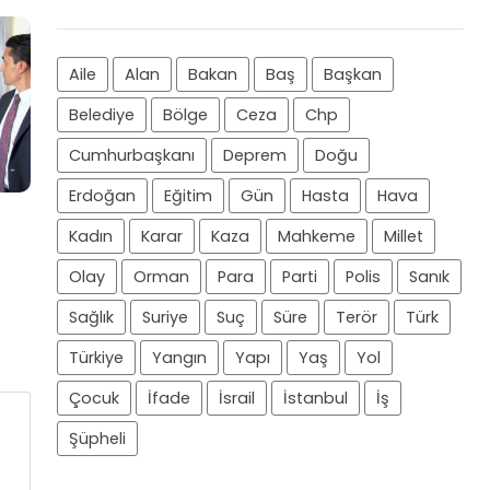
Aile
Alan
Bakan
Baş
Başkan
Belediye
Bölge
Ceza
Chp
Cumhurbaşkanı
Deprem
Doğu
Erdoğan
Eğitim
Gün
Hasta
Hava
Kadın
Karar
Kaza
Mahkeme
Millet
Olay
Orman
Para
Parti
Polis
Sanık
Sağlık
Suriye
Suç
Süre
Terör
Türk
Türkiye
Yangın
Yapı
Yaş
Yol
Çocuk
İfade
İsrail
İstanbul
İş
Şüpheli