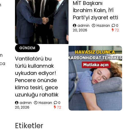
MİT Başkanı
n
İbrahim Kalın, İYİ
Parti’yi ziyaret etti
admin
Haziran
0
20, 2026
72
GÜNDEM
in
Vantilatörü bu
rca
türlü kullanmak
uykudan ediyor!
Pencere önünde
klima tesiri, gece
uzunluğu rahatlık
admin
Haziran
0
20, 2026
72
Etiketler