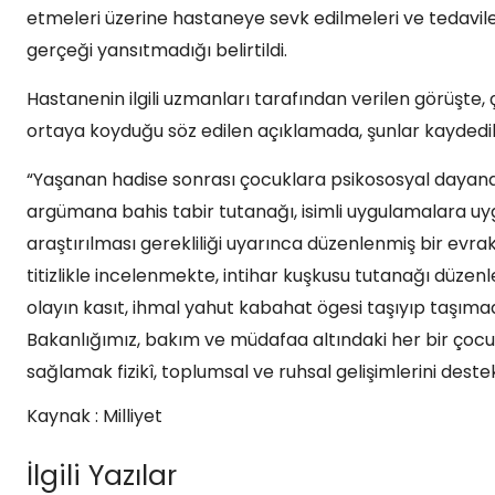
etmeleri üzerine hastaneye sevk edilmeleri ve tedavil
gerçeği yansıtmadığı belirtildi.
Hastanenin ilgili uzmanları tarafından verilen görüşte,
ortaya koyduğu söz edilen açıklamada, şunlar kaydedil
“Yaşanan hadise sonrası çocuklara psikososyal daya
argümana bahis tabir tutanağı, isimli uygulamalara uygu
araştırılması gerekliliği uyarınca düzenlenmiş bir evrakt
titizlikle incelenmekte, intihar kuşkusu tutanağı düze
olayın kasıt, ihmal yahut kabahat ögesi taşıyıp taşıma
Bakanlığımız, bakım ve müdafaa altındaki her bir çocuğ
sağlamak fizikî, toplumsal ve ruhsal gelişimlerini deste
Kaynak : Milliyet
İlgili Yazılar