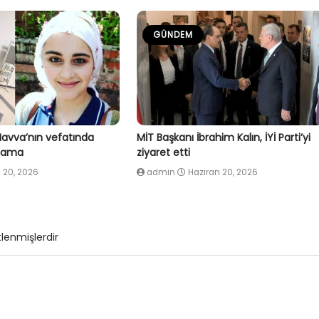
GÜNDEM
Havva’nın vefatında
MİT Başkanı İbrahim Kalın, İYİ Parti’yi
klama
ziyaret etti
 20, 2026
admin
Haziran 20, 2026
tlenmişlerdir