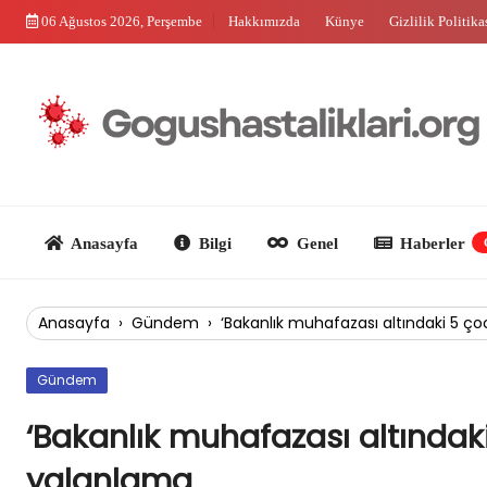
Skip
06 Ağustos 2026, Perşembe
Hakkımızda
Künye
Gizlilik Politika
to
content
Anasayfa
Bilgi
Genel
Haberler
Güncel
Anasayfa
›
Gündem
›
‘Bakanlık muhafazası altındaki 5 çoc
Gündem
‘Bakanlık muhafazası altındaki
yalanlama