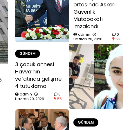
ortasında Askeri
Güvenlik
Mutabakatı
imzalandı
admin
0
Haziran 20, 2026
55
GÜNDEM
3 çocuk annesi
Havva’nın
vefatında gelişme:
5
4 tutuklama
admin
0
Haziran 20, 2026
56
GÜNDEM