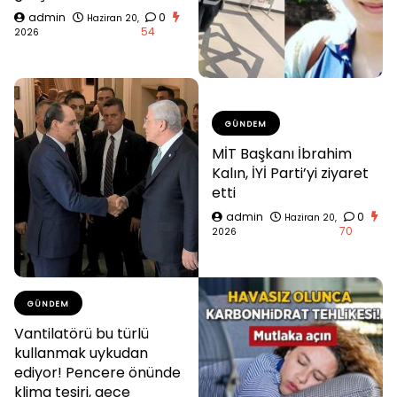
admin
0
Haziran 20,
54
2026
GÜNDEM
MİT Başkanı İbrahim
Kalın, İYİ Parti’yi ziyaret
etti
admin
0
Haziran 20,
70
2026
GÜNDEM
Vantilatörü bu türlü
kullanmak uykudan
ediyor! Pencere önünde
klima tesiri, gece