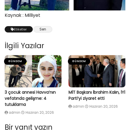
Kaynak : Milliyet
Sen
Etiketler
İlgili Yazılar
GÜNDEM
GÜNDEM
3 çocuk annesi Havva’nın
MİT Başkanı İbrahim Kalın, İYİ
vefatında gelişme: 4
Parti’yi ziyaret etti
tutuklama
admin
Haziran 20, 2026
admin
Haziran 20, 2026
Bir yanıt yazın