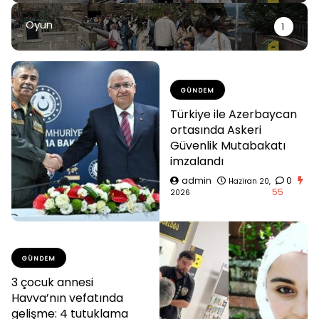
Oyun
1
GÜNDEM
Türkiye ile Azerbaycan
ortasında Askeri
Güvenlik Mutabakatı
imzalandı
admin
0
Haziran 20,
55
2026
GÜNDEM
3 çocuk annesi
Havva’nın vefatında
gelişme: 4 tutuklama