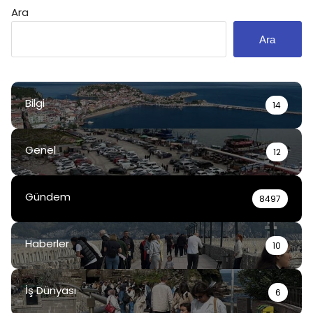
Ara
Ara
Bilgi
14
Genel
12
Gündem
8497
Haberler
10
İş Dünyası
6