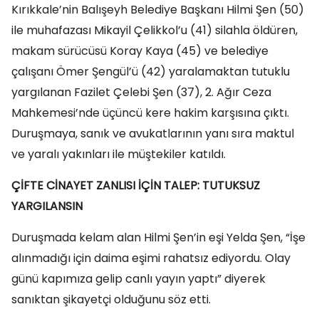
Kırıkkale’nin Balışeyh Belediye Başkanı Hilmi Şen (50)
ile muhafazası Mikayil Çelikkol’u (41) silahla öldüren,
makam sürücüsü Koray Kaya (45) ve belediye
çalışanı Ömer Şengül’ü (42) yaralamaktan tutuklu
yargılanan Fazilet Çelebi Şen (37), 2. Ağır Ceza
Mahkemesi’nde üçüncü kere hakim karşısına çıktı.
Duruşmaya, sanık ve avukatlarının yanı sıra maktul
ve yaralı yakınları ile müştekiler katıldı.
ÇİFTE CİNAYET ZANLISI İÇİN TALEP: TUTUKSUZ
YARGILANSIN
Duruşmada kelam alan Hilmi Şen’in eşi Yelda Şen, “İşe
alınmadığı için daima eşimi rahatsız ediyordu. Olay
günü kapımıza gelip canlı yayın yaptı” diyerek
sanıktan şikayetçi olduğunu söz etti.