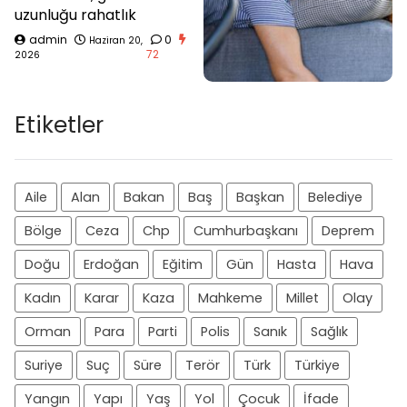
uzunluğu rahatlık
admin
0
Haziran 20,
72
2026
Etiketler
Aile
Alan
Bakan
Baş
Başkan
Belediye
Bölge
Ceza
Chp
Cumhurbaşkanı
Deprem
Doğu
Erdoğan
Eğitim
Gün
Hasta
Hava
Kadın
Karar
Kaza
Mahkeme
Millet
Olay
Orman
Para
Parti
Polis
Sanık
Sağlık
Suriye
Suç
Süre
Terör
Türk
Türkiye
Yangın
Yapı
Yaş
Yol
Çocuk
İfade