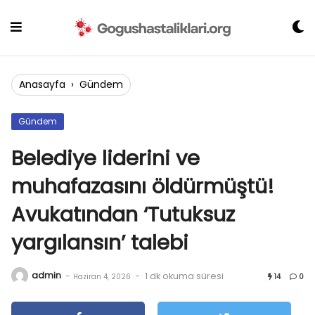
Skip
to
content
Anasayfa
›
Gündem
Gündem
Belediye liderini ve
muhafazasını öldürmüştü!
Avukatından ‘Tutuksuz
yargılansın’ talebi
admin
-
-
1 dk okuma süresi
Haziran 4, 2026
14
0