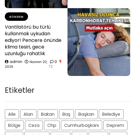
GÜNDEM
Vantilatörü bu türlü
kullanmak uykudan
ediyor! Pencere önünde
klima tesiri, gece
uzunluğu rahatlık
admin
0
Haziran 20,
72
2026
Etiketler
Aile
Alan
Bakan
Baş
Başkan
Belediye
Bölge
Ceza
Chp
Cumhurbaşkanı
Deprem