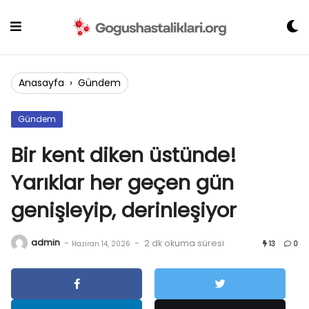
Skip
to
content
Anasayfa
›
Gündem
Gündem
Bir kent diken üstünde!
Yarıklar her geçen gün
genişleyip, derinleşiyor
admin
-
-
2 dk okuma süresi
Haziran 14, 2026
13
0