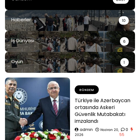
Haberler
10
İş Dünyası
6
Oyun
1
GÜNDEM
Türkiye ile Azerbaycan
ortasında Askeri
Güvenlik Mutabakatı
imzalandı
admin
0
Haziran 20,
55
2026