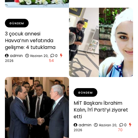
GÜNDEM
3 çocuk annesi
Havva’nın vefatında
gelişme: 4 tutuklama
admin
0
Haziran 20,
54
2026
GÜNDEM
MİT Başkanı İbrahim
Kalın, İYİ Parti’yi ziyaret
etti
admin
0
Haziran 20,
70
2026