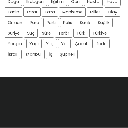
Doğu
Erdoğan
Eğitim
Gün
Hasta
Hava
Kadın
Karar
Kaza
Mahkeme
Millet
Olay
Orman
Para
Parti
Polis
Sanık
Sağlık
Suriye
Suç
Süre
Terör
Türk
Türkiye
Yangın
Yapı
Yaş
Yol
Çocuk
İfade
İsrail
İstanbul
İş
Şüpheli