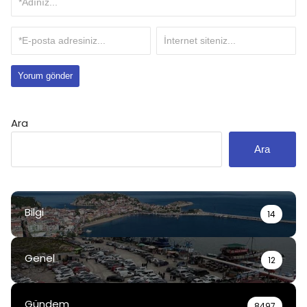
Ara
Ara
Bilgi
14
Genel
12
Gündem
8497