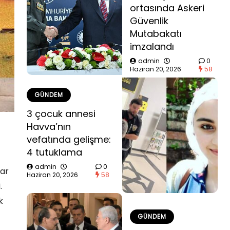
ortasında Askeri
Güvenlik
Mutabakatı
imzalandı
admin
0
Haziran 20, 2026
58
GÜNDEM
3 çocuk annesi
Havva’nın
vefatında gelişme:
4 tutuklama
admin
0
lar
Haziran 20, 2026
58
.
k
GÜNDEM