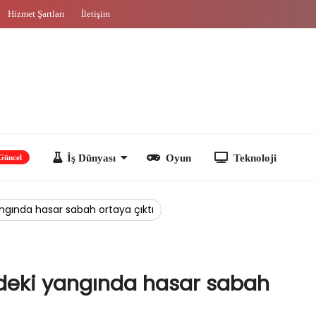
Hizmet Şartları
İletişim
İş Dünyası
Oyun
Teknoloji
i yangında hasar sabah ortaya çıktı
mir’deki yangında hasar sabah