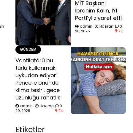
MİT Başkanı
İbrahim Kalın, İYİ
Parti’yi ziyaret etti
an
admin
Haziran
0
20, 2026
73
GÜNDEM
Vantilatörü bu
türlü kullanmak
uykudan ediyor!
Pencere önünde
klima tesiri, gece
uzunluğu rahatlık
admin
Haziran
0
20, 2026
74
Etiketler