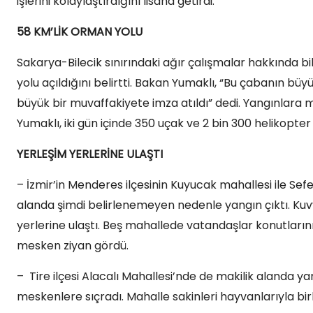
işlerini kolaylaştırdığını lisana getirdi.
58 KM’LİK ORMAN YOLU
Sakarya-Bilecik sınırındaki ağır çalışmalar hakkında b
yolu açıldığını belirtti. Bakan Yumaklı, “Bu çabanın bü
büyük bir muvaffakiyete imza atıldı” dedi. Yangınlara 
Yumaklı, iki gün içinde 350 uçak ve 2 bin 300 helikopter s
YERLEŞİM YERLERİNE ULAŞTI
– İzmir’in Menderes ilçesinin Kuyucak mahallesi ile Sefe
alanda şimdi belirlenemeyen nedenle yangın çıktı. Kuvve
yerlerine ulaştı. Beş mahallede vatandaşlar konutlarını
mesken ziyan gördü.
– Tire ilçesi Alacalı Mahallesi’nde de makilik alanda yan
meskenlere sıçradı. Mahalle sakinleri hayvanlarıyla birli