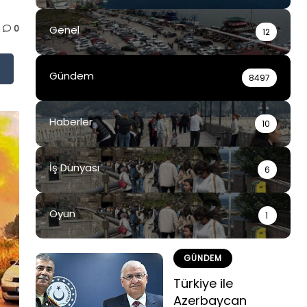
0
Genel
12
Gündem
8497
Haberler
10
İş Dünyası
6
Oyun
1
GÜNDEM
Türkiye ile
Azerbaycan