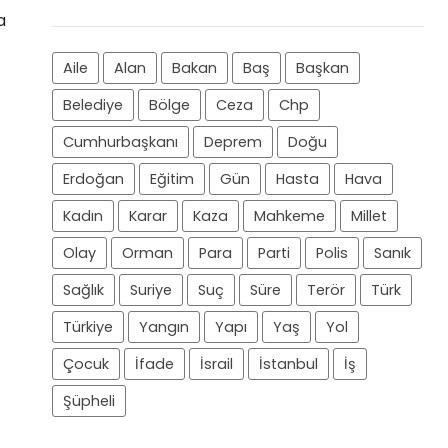
a
Aile
Alan
Bakan
Baş
Başkan
Belediye
Bölge
Ceza
Chp
Cumhurbaşkanı
Deprem
Doğu
Erdoğan
Eğitim
Gün
Hasta
Hava
Kadın
Karar
Kaza
Mahkeme
Millet
Olay
Orman
Para
Parti
Polis
Sanık
Sağlık
Suriye
Suç
Süre
Terör
Türk
Türkiye
Yangın
Yapı
Yaş
Yol
Çocuk
İfade
İsrail
İstanbul
İş
Şüpheli