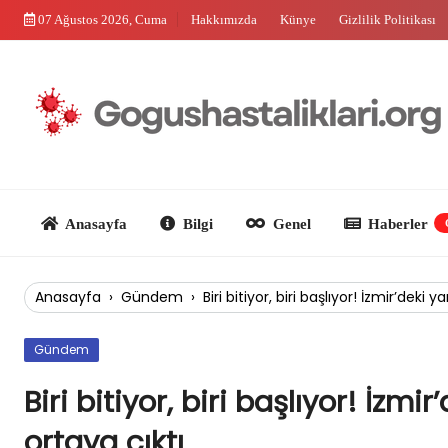
Skip
07 Ağustos 2026, Cuma
Hakkımızda
Künye
Gizlilik Politikası
to
content
Anasayfa
Bilgi
Genel
Haberler
Güncel
Anasayfa
›
Gündem
›
Biri bitiyor, biri başlıyor! İzmir’dek
Gündem
Biri bitiyor, biri başlıyor! İz
ortaya çıktı