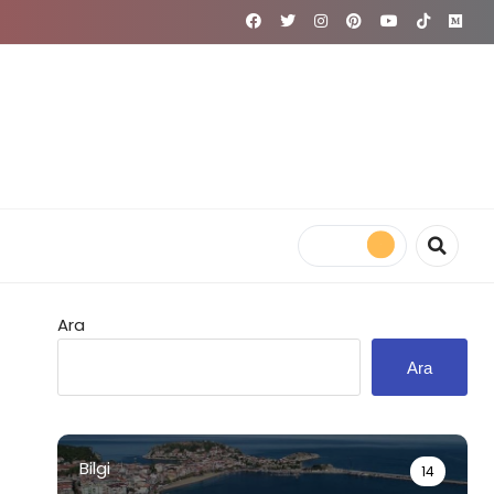
Ara
Ara
Bilgi
14