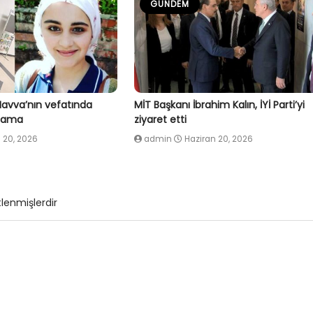
GÜNDEM
Havva’nın vefatında
MİT Başkanı İbrahim Kalın, İYİ Parti’yi
klama
ziyaret etti
 20, 2026
admin
Haziran 20, 2026
tlenmişlerdir