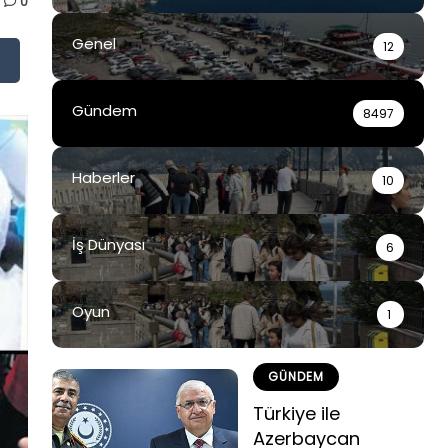
0
Genel
12
Gündem
8497
Haberler
10
İş Dünyası
6
Oyun
1
GÜNDEM
Türkiye ile
Azerbaycan