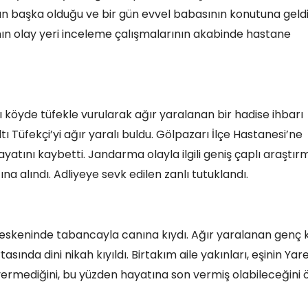
ın başka olduğu ve bir gün evvel babasının konutuna geldi
nın olay yeri inceleme çalışmalarının akabinde hastane
arı köyde tüfekle vurularak ağır yaralanan bir hadise ihbarı
ıltı Tüfekçi’yi ağır yaralı buldu. Gölpazarı İlçe Hastanesi’ne
yatını kaybetti. Jandarma olayla ilgili geniş çaplı araştır
ına alındı. Adliyeye sevk edilen zanlı tutuklandı.
meskeninde tabancayla canına kıydı. Ağır yaralanan genç k
sında dini nikah kıyıldı. Birtakım aile yakınları, eşinin Yare
ermediğini, bu yüzden hayatına son vermiş olabileceğini 