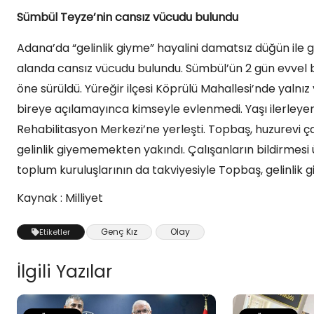
Sümbül Teyze’nin cansız vücudu bulundu
Adana’da “gelinlik giyme” hayalini damatsız düğün ile 
alanda cansız vücudu bulundu. Sümbül’ün 2 gün evvel b
öne sürüldü. Yüreğir ilçesi Köprülü Mahallesi’nde yaln
bireye açılamayınca kimseyle evlenmedi. Yaşı ilerleye
Rehabilitasyon Merkezi’ne yerleşti. Topbaş, huzurevi ç
gelinlik giyememekten yakındı. Çalışanların bildirmesi üz
toplum kuruluşlarının da takviyesiyle Topbaş, gelinlik
Kaynak : Milliyet
Genç Kız
Olay
Etiketler
İlgili Yazılar