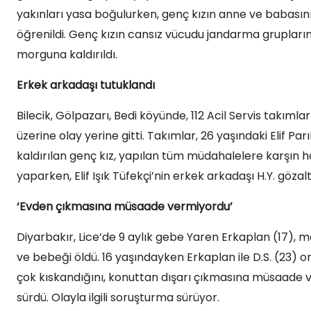
yakınları yasa boğulurken, genç kızın anne ve babasın
öğrenildi. Genç kızın cansız vücudu jandarma grupları
morguna kaldırıldı.
Erkek arkadaşı tutuklandı
Bilecik, Gölpazarı, Bedi köyünde, 112 Acil Servis takıml
üzerine olay yerine gitti. Takımlar, 26 yaşındaki Elif Par
kaldırılan genç kız, yapılan tüm müdahalelere karşın ha
yaparken, Elif Işık Tüfekçi’nin erkek arkadaşı H.Y. gözalt
‘Evden çıkmasına müsaade vermiyordu’
Diyarbakır, Lice’de 9 aylık gebe Yaren Erkaplan (17), 
ve bebeği öldü. 16 yaşındayken Erkaplan ile D.S. (23) orta
çok kıskandığını, konuttan dışarı çıkmasına müsaade v
sürdü. Olayla ilgili soruşturma sürüyor.