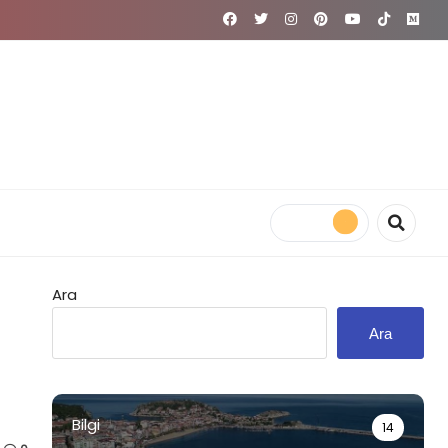
Ara
Ara
Bilgi
14