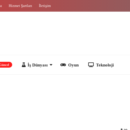
sı
Hizmet Şartları
İletişim
İş Dünyası
Oyun
Teknoloji