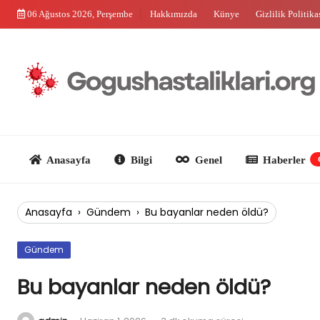
Skip
06 Ağustos 2026, Perşembe
Hakkımızda
Künye
Gizlilik Politika
to
content
Anasayfa
Bilgi
Genel
Haberler
Güncel
Anasayfa
›
Gündem
›
Bu bayanlar neden öldü?
Gündem
Bu bayanlar neden öldü?