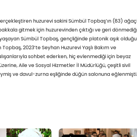
gerçekleştiren huzurevi sakini Sümbül Topbaş’ın (83) ağaçl
akkala gitmek için huzurevinden çıktığı ve geri dönmediğ
ız yaşayan Sümbül Topbaş, gençliğinde platonik aşık olduğu
n Topbaş, 2023’te Seyhan Huzurevi Yaşlı Bakım ve
alışanlarıyla sohbet ederken, hiç evlenmediği için beyaz
erine, Aile ve Sosyal Hizmetler İl Müdürlüğü, çeşitli sivil
 giymiş ve davul-zurna eşliğinde düğün salonuna eğlenmişti