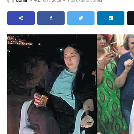
admin
-
Haziran 1, 2026
-
3 dk okuma süresi