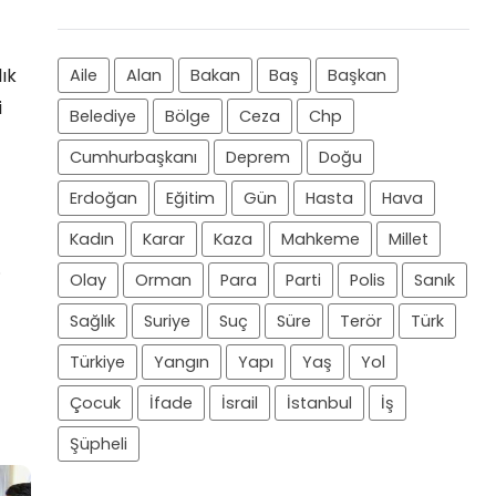
ık
Aile
Alan
Bakan
Baş
Başkan
i
Belediye
Bölge
Ceza
Chp
Cumhurbaşkanı
Deprem
Doğu
Erdoğan
Eğitim
Gün
Hasta
Hava
Kadın
Karar
Kaza
Mahkeme
Millet
.
Olay
Orman
Para
Parti
Polis
Sanık
Sağlık
Suriye
Suç
Süre
Terör
Türk
Türkiye
Yangın
Yapı
Yaş
Yol
Çocuk
İfade
İsrail
İstanbul
İş
Şüpheli