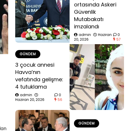
ortasında Askeri
Güvenlik
Mutabakatı
imzalandı
admin
Haziran
0
20, 2026
57
GÜNDEM
3 çocuk annesi
Havva’nın
vefatında gelişme:
4 tutuklama
admin
0
Haziran 20, 2026
56
GÜNDEM
lan