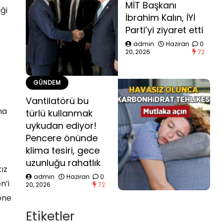
MİT Başkanı
ği
İbrahim Kalın, İYİ
Parti’yi ziyaret etti
admin
Haziran
0
20, 2026
72
GÜNDEM
Vantilatörü bu
ma
türlü kullanmak
uykudan ediyor!
Pencere önünde
klima tesiri, gece
uzunluğu rahatlık
ız
admin
Haziran
0
n’i
20, 2026
72
öne
Etiketler