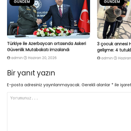
GÜNDEM
GÜNDEM
Türkiye ile Azerbaycan ortasında Askeri
3 çocuk annesi 
Güvenlik Mutabakatı imzalandı
gelişme: 4 tutu
admin
Haziran 20, 2026
admin
Haziran
Bir yanıt yazın
E-posta adresiniz yayınlanmayacak.
Gerekli alanlar
*
ile işare