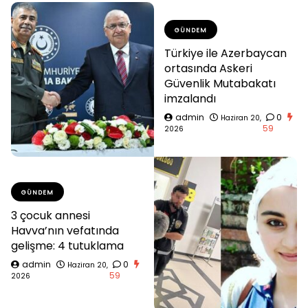
GÜNDEM
Türkiye ile Azerbaycan
ortasında Askeri
Güvenlik Mutabakatı
imzalandı
admin
0
Haziran 20,
59
2026
GÜNDEM
3 çocuk annesi
Havva’nın vefatında
gelişme: 4 tutuklama
admin
0
Haziran 20,
59
2026