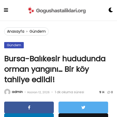
Skip
to
content
Anasayfa
›
Gündem
Gündem
Bursa-Balıkesir hududunda
orman yangını… Bir köy
tahliye edildi!
admin
-
-
1 dk okuma süresi
Haziran 12, 2026
14
0