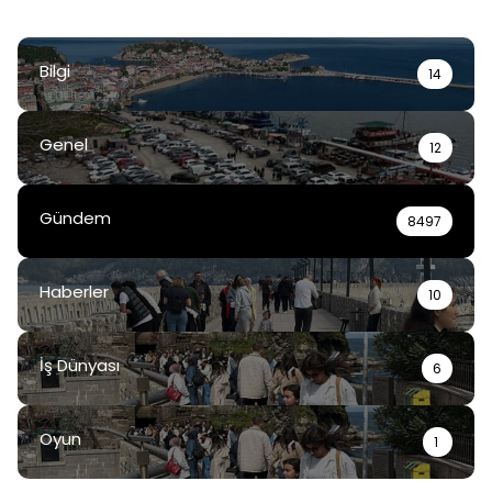
Bilgi
14
Genel
12
Gündem
8497
Haberler
10
İş Dünyası
6
Oyun
1