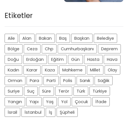
Etiketler
Aile
Alan
Bakan
Baş
Başkan
Belediye
Bölge
Ceza
Chp
Cumhurbaşkanı
Deprem
Doğu
Erdoğan
Eğitim
Gün
Hasta
Hava
Kadın
Karar
Kaza
Mahkeme
Millet
Olay
Orman
Para
Parti
Polis
Sanık
Sağlık
Suriye
Suç
Süre
Terör
Türk
Türkiye
Yangın
Yapı
Yaş
Yol
Çocuk
İfade
İsrail
İstanbul
İş
Şüpheli