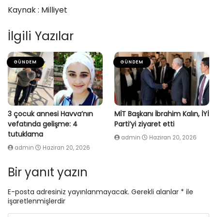
Kaynak : Milliyet
İlgili Yazılar
GÜNDEM
GÜNDEM
3 çocuk annesi Havva’nın
MİT Başkanı İbrahim Kalın, İYİ
vefatında gelişme: 4
Parti’yi ziyaret etti
tutuklama
admin
Haziran 20, 2026
admin
Haziran 20, 2026
Bir yanıt yazın
E-posta adresiniz yayınlanmayacak.
Gerekli alanlar
*
ile
işaretlenmişlerdir