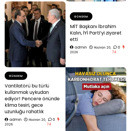
GÜNDEM
MİT Başkanı İbrahim
Kalın, İYİ Parti’yi ziyaret
etti
admin
0
Haziran 20,
74
2026
GÜNDEM
Vantilatörü bu türlü
kullanmak uykudan
ediyor! Pencere önünde
klima tesiri, gece
uzunluğu rahatlık
admin
0
Haziran 20,
74
2026