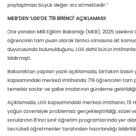
paylaşılması büyük değer arz etmektedir.”
MEB’DEN ‘LGS’DE 719 BİRİNCİ’ AÇIKLAMASI!
Öte yandan Milli Eğitim Bakanlığı (MEB), 2025 Liseler
öğrencinin tam puan alarak birinci olmasına ait kamu
duyurusunda bulunulduğunu, LGS dahil bütün imtihanların
bildirmişti.
Bakanlıktan yapılan yazılı açıklamada, birtakım bası
kapsamındaki merkezi imtihanda 719 öğrencinin tam pua
temelsiz savlar ve şaibe imalarının gündeme getirildiği b
Açıklamada, LGS kapsamındaki merkezi imtihanın, 15 Ha
yoğun özverisiyle problemsiz gerçekleştirildiği, sözel 
sorularının 8’inci sınıf öğretim programlarında yer a
tecrübeli öğretmenler tarafından hazırlandığı bildirildi