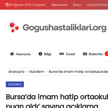
Skip
08 Ağustos 2026, Cumartesi
Hakkımızda
Künye
Gizlilik Politik
to
content
Anasayfa
Bilgi
Genel
Haberler
Güncel
Anasayfa
›
Gündem
›
Bursa’da imam hatip ortaokulundan
Gündem
Bursa’da imam hatip ortaoku
puan aldı’ savına açıklama