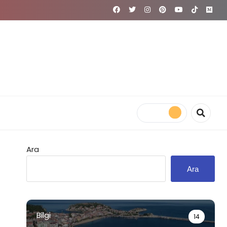
Ara
Ara
Bilgi
14