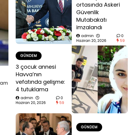
ortasında Askeri
Güvenlik
Mutabakatı
imzalandı
admin
0
Haziran 20, 2026
59
GÜNDEM
3 çocuk annesi
Havva’nın
vefatında gelişme:
 tam
4 tutuklama
admin
0
Haziran 20, 2026
59
GÜNDEM