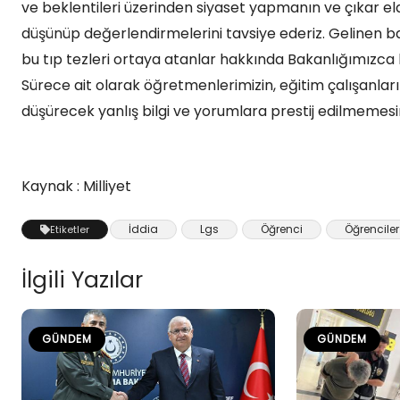
ve beklentileri üzerinden siyaset yapmanın ve çıkar el
düşünüp değerlendirmelerini tavsiye ederiz. Gelinen
bu tıp tezleri ortaya atanlar hakkında Bakanlığımızc
Sürece ait olarak öğretmenlerimizin, eğitim çalışanları
düşürecek yanlış bilgi ve yorumlara prestij edilmemesin
Kaynak : Milliyet
İddia
Lgs
Öğrenci
Öğrenciler
Etiketler
İlgili Yazılar
GÜNDEM
GÜNDEM