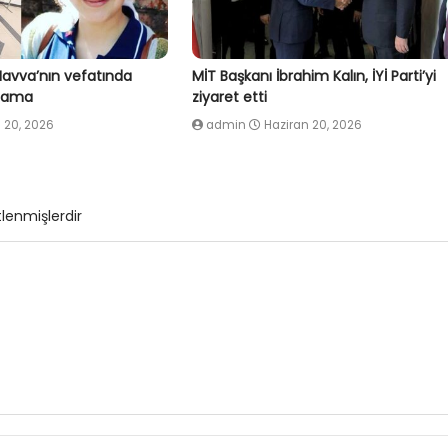
Havva’nın vefatında
MİT Başkanı İbrahim Kalın, İYİ Parti’yi
klama
ziyaret etti
 20, 2026
admin
Haziran 20, 2026
tlenmişlerdir