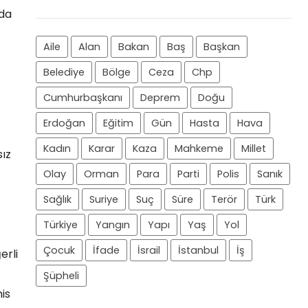
rda
Aile
Alan
Bakan
Baş
Başkan
Belediye
Bölge
Ceza
Chp
Cumhurbaşkanı
Deprem
Doğu
Erdoğan
Eğitim
Gün
Hasta
Hava
Kadın
Karar
Kaza
Mahkeme
Millet
sız
Olay
Orman
Para
Parti
Polis
Sanık
Sağlık
Suriye
Suç
Süre
Terör
Türk
Türkiye
Yangın
Yapı
Yaş
Yol
Çocuk
İfade
İsrail
İstanbul
İş
erli
Şüpheli
is