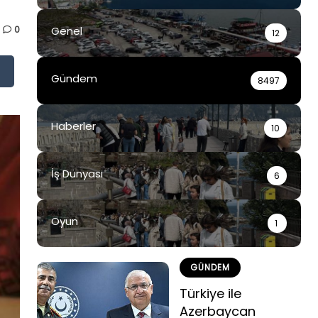
0
Genel
12
Gündem
8497
Haberler
10
İş Dünyası
6
Oyun
1
GÜNDEM
Türkiye ile
Azerbaycan