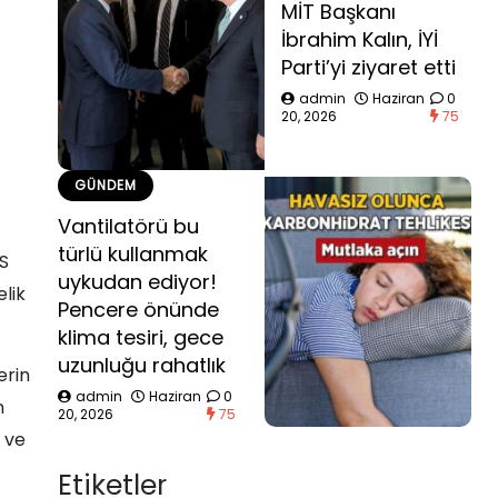
MİT Başkanı
İbrahim Kalın, İYİ
Parti’yi ziyaret etti
admin
Haziran
0
20, 2026
75
GÜNDEM
Vantilatörü bu
türlü kullanmak
S
uykudan ediyor!
lik
Pencere önünde
klima tesiri, gece
uzunluğu rahatlık
erin
admin
Haziran
0
n
20, 2026
75
 ve
Etiketler