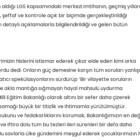
 aldığı LGS kapsamındaki merkezi imtihanın, geçmiş yılla
ffaf ve kontrole açık bir biçimde gerçekleştirildiği
taylı açıklamalarla bilgilendirildiği ve gelen bütün
imizin hislerini istismar ederek çıkar elde eden kimi arka
ordu dedi. Onların güç demesine karşın tüm soruları yanlış
ıcı spekülasyonlarını sürdürüp ‘Bir vilayette soruların
zere akla mantığa sığmayan hayal mahsulü uydurma
illi Eğitim Bakanlığı olarak altını bir sefer daha çizerek
asamağı büyük bir titizlik ve ihtimamla yürütülmüştür.
ukukunu ve fedakarlıklarını korumak, Bakanlığımızın en değ
 iftira dolu tüm bu tezleri ileri sürenleri bir defa daha
 savlarla ülke gündemini meşgul ederek çocuklarımızın h