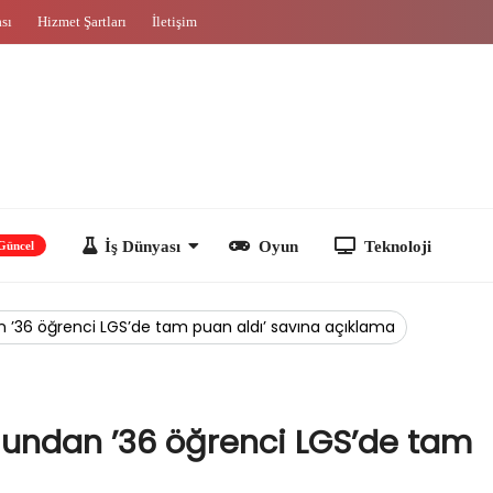
ası
Hizmet Şartları
İletişim
İş Dünyası
Oyun
Teknoloji
 ’36 öğrenci LGS’de tam puan aldı’ savına açıklama
lundan ’36 öğrenci LGS’de tam