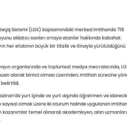
e Geçiş Sistemi (LGS) kapsamındaki merkezi imtihanda 719
oyunu aldatıcı savları ortaya atanlar hakkında kabahat
 her etabının büyük bir titizlik ve itinayla yürütüldüğünü
n yayın organlarında ve toplumsal medya mecralarında, LG
n alarak birinci olması üzerinden, imtihan sürecine yöne
elirtildi.
ziran’da yurt içinde ve yurt dışında öğretmen ve idarecil
ve sayısal olmak üzere iki oturum halinde uygulanan imtiha
lan kazanımlar temel alınarak akademisyen, alan uzmanları
.