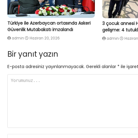
Türkiye ile Azerbaycan ortasında Askeri
3 çocuk annesi 
Güvenlik Mutabakatı imzalandı
gelişme: 4 tutu
admin
Haziran 20, 2026
admin
Haziran
Bir yanıt yazın
E-posta adresiniz yayınlanmayacak.
Gerekli alanlar
*
ile işare