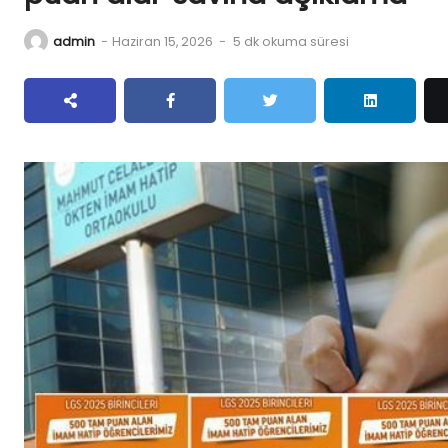
admin
-
Haziran 15, 2026
-
5 dk okuma süresi