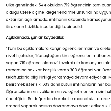
Ülke genelindeki 544 okuldan 719 öğrencinin tam puan
olduğu üzere ölçme-değerlendirme unsurlarına uygun, şe
aktarılan açıklamada, imtihanın akabinde kamuoyunun de
itirazların titizlikle incelendiği tabir edildi.
Açıklamada, şunlar kaydedildi;
“Tüm bu açıklamalara karşın öğrencilerimizin ve aileler
niyetli şahıslar, ‘Konuştuğum kimi öğrenciler imtihan z
yapan 719 öğrenci olamaz’ tezviratı ile kamuoyunu aldat
tamamına hakikat karşılık veren 300 öğrenci var’ ü
telaffuzlarla bilgi kirliliği yaratmaya devam ediyorlar. M
belirtmek isteriz ki LGS dahil bütün imtihanların her b
Öğrencilerimizin, velilerimizin ve öğretmenlerimizin h
önceliğidir. Bu değerden hareketle mesnetsiz, tutarsız ve
empati yaparak hassas davranmaya davet ediyoruz. Bu