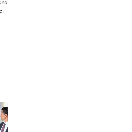
daha
cı