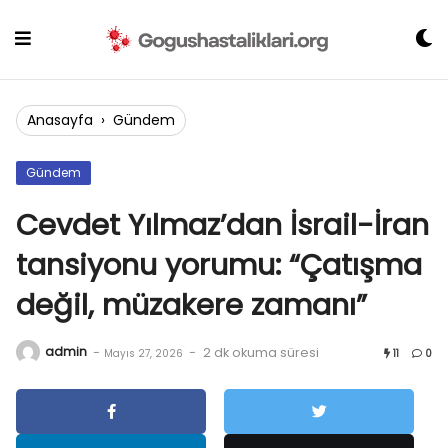
Skip
to
content
Anasayfa
›
Gündem
Gündem
Cevdet Yılmaz’dan İsrail-İran
tansiyonu yorumu: “Çatışma
değil, müzakere zamanı”
admin
-
-
2 dk okuma süresi
Mayıs 27, 2026
11
0