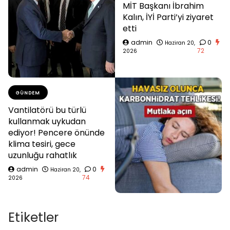
MİT Başkanı İbrahim
Kalın, İYİ Parti’yi ziyaret
etti
admin
0
Haziran 20,
72
2026
GÜNDEM
Vantilatörü bu türlü
kullanmak uykudan
ediyor! Pencere önünde
klima tesiri, gece
uzunluğu rahatlık
admin
0
Haziran 20,
74
2026
Etiketler