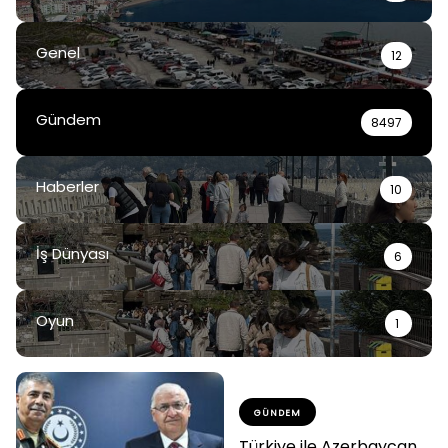
Genel
12
Gündem
8497
Haberler
10
İş Dünyası
6
Oyun
1
GÜNDEM
Türkiye ile Azerbaycan