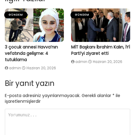
GÜNDEM
GÜNDEM
3 çocuk annesi Havva’nın
MİT Başkanı İbrahim Kalın, İYİ
vefatında gelişme: 4
Parti’yi ziyaret etti
tutuklama
admin
Haziran 20, 2026
admin
Haziran 20, 2026
Bir yanıt yazın
E-posta adresiniz yayınlanmayacak.
Gerekli alanlar
*
ile
işaretlenmişlerdir