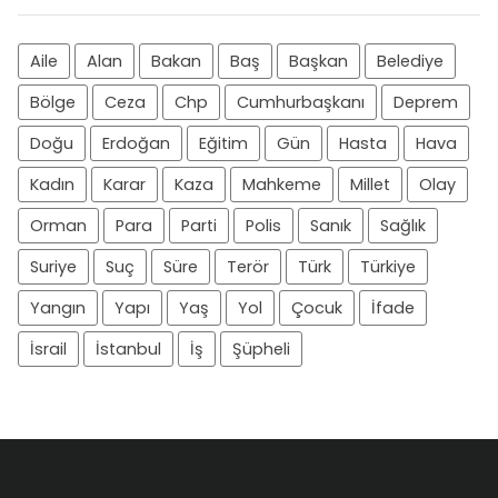
Aile
Alan
Bakan
Baş
Başkan
Belediye
Bölge
Ceza
Chp
Cumhurbaşkanı
Deprem
Doğu
Erdoğan
Eğitim
Gün
Hasta
Hava
Kadın
Karar
Kaza
Mahkeme
Millet
Olay
Orman
Para
Parti
Polis
Sanık
Sağlık
Suriye
Suç
Süre
Terör
Türk
Türkiye
Yangın
Yapı
Yaş
Yol
Çocuk
İfade
İsrail
İstanbul
İş
Şüpheli