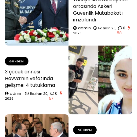
ortasında Askeri
Güvenlik Mutabakatı
imzalandı
admin
0
Haziran 20,
58
2026
GÜNDEM
3 çocuk annesi
Havva’nın vefatında
gelişme: 4 tutuklama
admin
0
Haziran 20,
57
2026
GÜNDEM