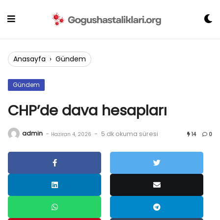
Skip
to
content
Anasayfa
›
Gündem
Gündem
CHP’de dava hesapları
admin
-
-
5 dk okuma süresi
Haziran 4, 2026
14
0