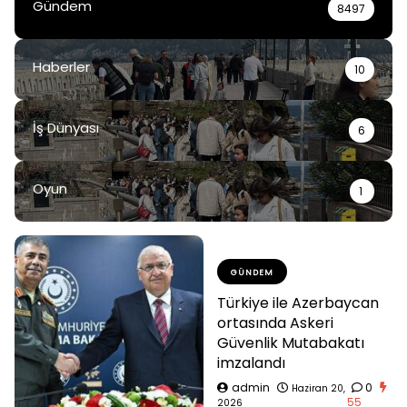
Gündem
8497
Haberler
10
İş Dünyası
6
Oyun
1
GÜNDEM
Türkiye ile Azerbaycan
ortasında Askeri
Güvenlik Mutabakatı
imzalandı
admin
0
Haziran 20,
55
2026