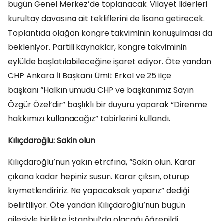
bugün Genel Merkez’de toplanacak. Vilayet liderleri
kurultay davasına ait tekliflerini de lisana getirecek.
Toplantıda olağan kongre takviminin konuşulması da
bekleniyor. Partili kaynaklar, kongre takviminin
eylülde başlatılabileceğine işaret ediyor. Öte yandan
CHP Ankara İl Başkanı Ümit Erkol ve 25 ilçe
başkanı “Halkın umudu CHP ve başkanımız Sayın
Özgür Özel’dir” başlıklı bir duyuru yaparak “Direnme
hakkımızı kullanacağız” tabirlerini kullandı.
Kılıçdaroğlu: Sakin olun
Kılıçdaroğlu’nun yakın etrafına, “Sakin olun. Karar
çıkana kadar hepiniz susun. Karar çıksın, oturup
kıymetlendiririz. Ne yapacaksak yaparız” dediği
belirtiliyor. Öte yandan Kılıçdaroğlu’nun bugün
ailesiyle birlikte İstanbul’da olacağı öğrenildi.