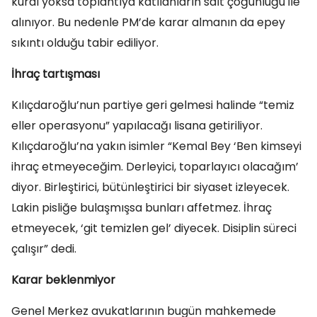
kural yoksa toplantıya katılanların salt çoğunluğu ile
alınıyor. Bu nedenle PM’de karar almanın da epey
sıkıntı olduğu tabir ediliyor.
İhraç tartışması
Kılıçdaroğlu’nun partiye geri gelmesi halinde “temiz
eller operasyonu” yapılacağı lisana getiriliyor.
Kılıçdaroğlu’na yakın isimler “Kemal Bey ‘Ben kimseyi
ihraç etmeyeceğim. Derleyici, toparlayıcı olacağım’
diyor. Birleştirici, bütünleştirici bir siyaset izleyecek.
Lakin pisliğe bulaşmışsa bunları affetmez. İhraç
etmeyecek, ‘git temizlen gel’ diyecek. Disiplin süreci
çalışır” dedi.
Karar beklenmiyor
Genel Merkez avukatlarının bugün mahkemede