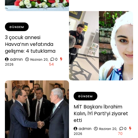
GÜNDEM
3 çocuk annesi
Havva’nın vefatında
gelişme: 4 tutuklama
admin
0
Haziran 20,
54
2026
GÜNDEM
MİT Başkanı İbrahim
Kalın, İYİ Parti’yi ziyaret
etti
admin
0
Haziran 20,
70
2026