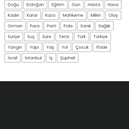
Doğu
Erdoğan
Eğitim
Gün
Hasta
Hava
Kadın
Karar
Kaza
Mahkeme
Millet
Olay
Orman
Para
Parti
Polis
Sanık
Sağlık
Suriye
Suç
Süre
Terör
Türk
Türkiye
Yangın
Yapı
Yaş
Yol
Çocuk
İfade
İsrail
İstanbul
İş
Şüpheli