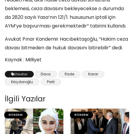
beklemesi, ceza davasını bekleyecekse o durumda
da 2820 sayılı Yasa’nın 121/1. hususunun iptali için
AYM’ye başvurması gerekmektedir” tabirini kullandı.
Avukat Pınar Kandemir Hacıbektaşoğlu, “Hakim ceza
davası bitmeden de hukuk davasını bitirebilir” dedi.
Kaynak : Milliyet
Dava
İfade
Karar
Etiketler
Kılıçdaroğlu
Parti
İlgili Yazılar
GÜNDEM
GÜNDEM