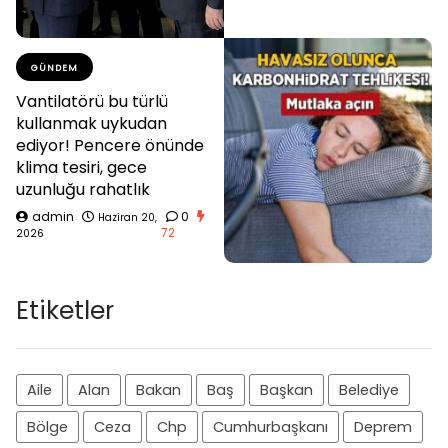
GÜNDEM
Vantilatörü bu türlü
kullanmak uykudan
ediyor! Pencere önünde
klima tesiri, gece
uzunluğu rahatlık
admin
0
Haziran 20,
72
2026
Etiketler
Aile
Alan
Bakan
Baş
Başkan
Belediye
Bölge
Ceza
Chp
Cumhurbaşkanı
Deprem