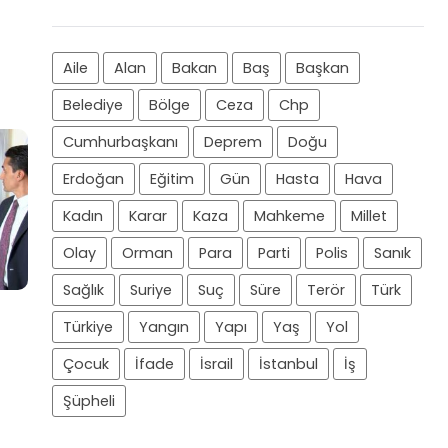
Aile
Alan
Bakan
Baş
Başkan
Belediye
Bölge
Ceza
Chp
Cumhurbaşkanı
Deprem
Doğu
Erdoğan
Eğitim
Gün
Hasta
Hava
Kadın
Karar
Kaza
Mahkeme
Millet
Olay
Orman
Para
Parti
Polis
Sanık
Sağlık
Suriye
Suç
Süre
Terör
Türk
Türkiye
Yangın
Yapı
Yaş
Yol
Çocuk
İfade
İsrail
İstanbul
İş
Şüpheli