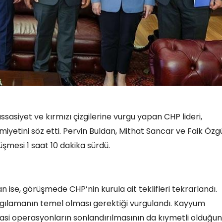
asiyet ve kırmızı çizgilerine vurgu yapan CHP lideri,
iyetini söz etti. Pervin Buldan, Mithat Sancar ve Faik Özg
üşmesi 1 saat 10 dakika sürdü.
an ise, görüşmede CHP’nin kurula ait teklifleri tekrarlandı.
rgılamanın temel olması gerektiği vurgulandı. Kayyum
yasi operasyonların sonlandırılmasının da kıymetli olduğu