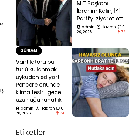
MİT Başkanı
İbrahim Kalın, İYİ
.
Parti’yi ziyaret etti
te
admin
Haziran
0
20, 2026
72
GÜNDEM
Vantilatörü bu
türlü kullanmak
uykudan ediyor!
Pencere önünde
ış
klima tesiri, gece
uzunluğu rahatlık
admin
Haziran
0
20, 2026
74
Etiketler