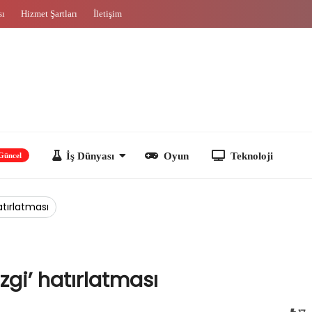
sı
Hizmet Şartları
İletişim
İş Dünyası
Oyun
Teknoloji
atırlatması
zgi’ hatırlatması