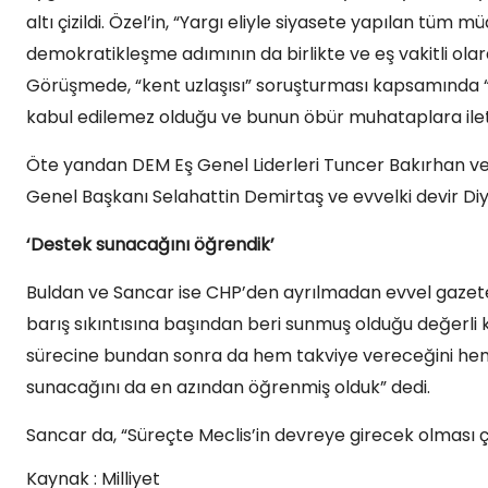
altı çizildi. Özel’in, “Yargı eliyle siyasete yapılan tüm
demokratikleşme adımının da birlikte ve eş vakitli olara
Görüşmede, “kent uzlaşısı” soruşturması kapsamında 
kabul edilemez olduğu ve bunun öbür muhataplara iletilm
Öte yandan DEM Eş Genel Liderleri Tuncer Bakırhan ve 
Genel Başkanı Selahattin Demirtaş ve evvelki devir Diya
‘Destek sunacağını öğrendik’
Buldan ve Sancar ise CHP’den ayrılmadan evvel gazetec
barış sıkıntısına başından beri sunmuş olduğu değerli ka
sürecine bundan sonra da hem takviye vereceğini hem
sunacağını da en azından öğrenmiş olduk” dedi.
Sancar da, “Süreçte Meclis’in devreye girecek olması 
Kaynak : Milliyet