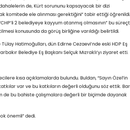
 müdahalelerin de, Kürt sorununu kapsayacak bir dizi
k komitede ele alınması gerektiğini” tabir ettiği öğrenildi
“CHP’li 2 belediyeye kayyum atanmış olmasının” bu süreç
esi konusunda da görüş birliğine varıldığı belirtildi.
Tülay Hatimoğulları, dün Edirne Cezaevi’nde eski HDP Eş
rbakır Belediye Eş Başkanı Selçuk Mızraklı’yı ziyaret etti.
ilere kısa açıklamalarda bulundu. Buldan, “Sayın Özel’in
tkılar var ve bu katkıların değerli olduğunu söz ettik. Bar
 de bu bahiste çalışmalara değerli bir biçimde dayanak
çok önemli” dedi.