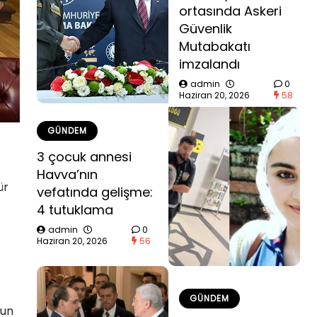
ortasında Askeri
Güvenlik
Mutabakatı
imzalandı
admin
0
Haziran 20, 2026
58
GÜNDEM
3 çocuk annesi
Havva’nın
ür
vefatında gelişme:
4 tutuklama
admin
0
Haziran 20, 2026
56
GÜNDEM
nun