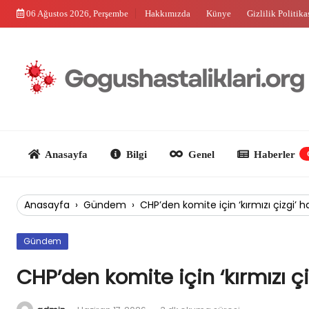
Skip
06 Ağustos 2026, Perşembe
Hakkımızda
Künye
Gizlilik Politika
to
content
Anasayfa
Bilgi
Genel
Haberler
Güncel
Anasayfa
›
Gündem
›
CHP’den komite için ‘kırmızı çizgi’ h
Gündem
CHP’den komite için ‘kırmızı çi