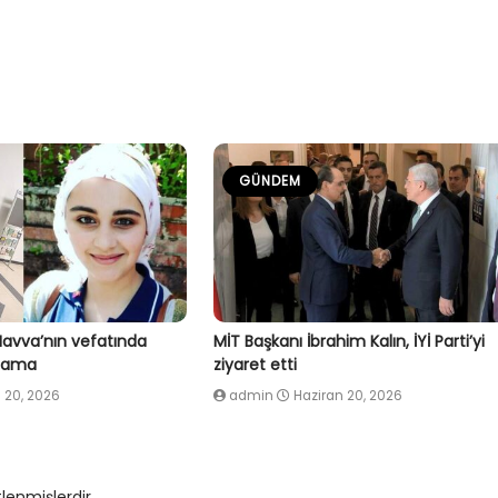
GÜNDEM
Havva’nın vefatında
MİT Başkanı İbrahim Kalın, İYİ Parti’yi
klama
ziyaret etti
 20, 2026
admin
Haziran 20, 2026
tlenmişlerdir