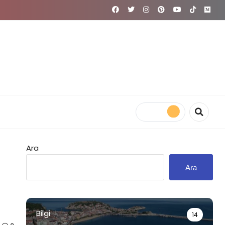
Ara
Ara
Bilgi
14