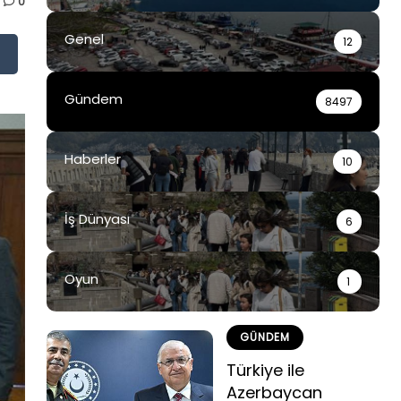
0
Genel
12
Gündem
8497
Haberler
10
İş Dünyası
6
Oyun
1
GÜNDEM
Türkiye ile
Azerbaycan