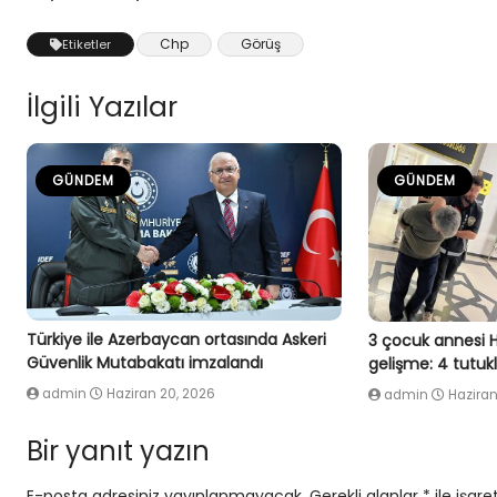
Chp
Görüş
Etiketler
İlgili Yazılar
GÜNDEM
GÜNDEM
Türkiye ile Azerbaycan ortasında Askeri
3 çocuk annesi 
Güvenlik Mutabakatı imzalandı
gelişme: 4 tutu
admin
Haziran 20, 2026
admin
Haziran
Bir yanıt yazın
E-posta adresiniz yayınlanmayacak.
Gerekli alanlar
*
ile işare