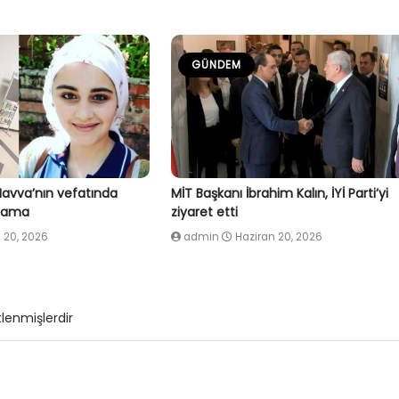
GÜNDEM
Havva’nın vefatında
MİT Başkanı İbrahim Kalın, İYİ Parti’yi
klama
ziyaret etti
 20, 2026
admin
Haziran 20, 2026
tlenmişlerdir