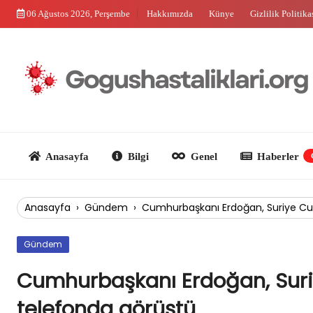
Skip
06 Ağustos 2026, Perşembe
Hakkımızda
Künye
Gizlilik Politika
to
content
Anasayfa
Bilgi
Genel
Haberler
Güncel
Anasayfa
›
Gündem
›
Cumhurbaşkanı Erdoğan, Suriye Cu
Gündem
Cumhurbaşkanı Erdoğan, Suri
telefonda görüştü