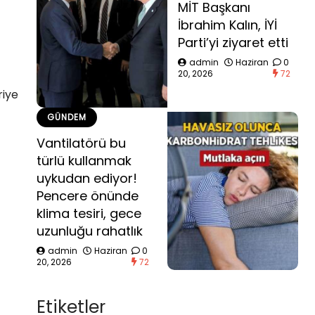
MİT Başkanı
İbrahim Kalın, İYİ
Parti’yi ziyaret etti
admin
Haziran
0
20, 2026
72
riye
GÜNDEM
Vantilatörü bu
türlü kullanmak
uykudan ediyor!
Pencere önünde
klima tesiri, gece
uzunluğu rahatlık
admin
Haziran
0
20, 2026
72
Etiketler