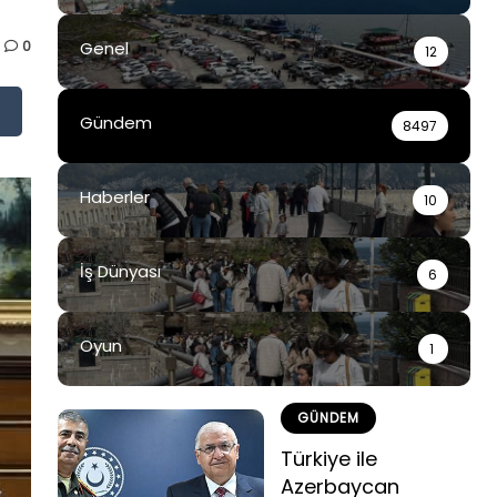
0
Genel
12
Gündem
8497
Haberler
10
İş Dünyası
6
Oyun
1
GÜNDEM
Türkiye ile
Azerbaycan