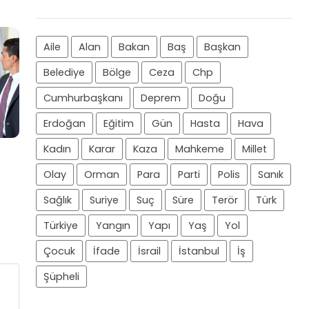
Aile
Alan
Bakan
Baş
Başkan
Belediye
Bölge
Ceza
Chp
Cumhurbaşkanı
Deprem
Doğu
Erdoğan
Eğitim
Gün
Hasta
Hava
Kadın
Karar
Kaza
Mahkeme
Millet
Olay
Orman
Para
Parti
Polis
Sanık
Sağlık
Suriye
Suç
Süre
Terör
Türk
Türkiye
Yangın
Yapı
Yaş
Yol
Çocuk
İfade
İsrail
İstanbul
İş
Şüpheli