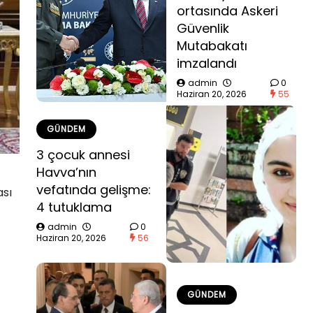
ortasında Askeri
Güvenlik
Mutabakatı
imzalandı
admin
0
Haziran 20, 2026
55
GÜNDEM
3 çocuk annesi
Havva’nın
vefatında gelişme:
ası
4 tutuklama
admin
0
Haziran 20, 2026
56
GÜNDEM