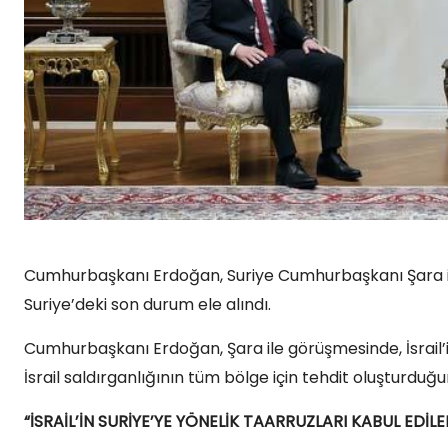
Cumhurbaşkanı Erdoğan, Suriye Cumhurbaşkanı Şara ile
Suriye’deki son durum ele alındı.
Cumhurbaşkanı Erdoğan, Şara ile görüşmesinde, İsrail’i
İsrail saldırganlığının tüm bölge için tehdit oluşturduğun
“İSRAİL’İN SURİYE’YE YÖNELİK TAARRUZLARI KABUL EDİL