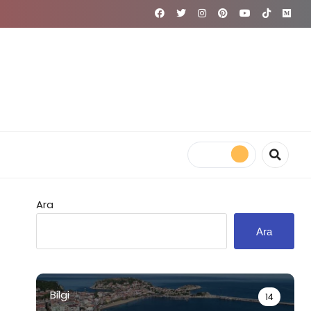
Ara
Ara
Bilgi
14