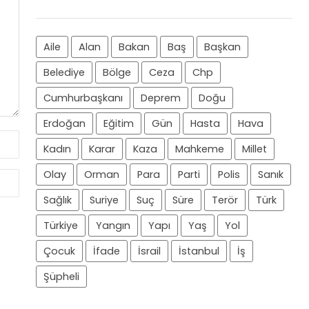
Aile
Alan
Bakan
Baş
Başkan
Belediye
Bölge
Ceza
Chp
Cumhurbaşkanı
Deprem
Doğu
Erdoğan
Eğitim
Gün
Hasta
Hava
Kadın
Karar
Kaza
Mahkeme
Millet
Olay
Orman
Para
Parti
Polis
Sanık
Sağlık
Suriye
Suç
Süre
Terör
Türk
Türkiye
Yangın
Yapı
Yaş
Yol
Çocuk
İfade
İsrail
İstanbul
İş
Şüpheli