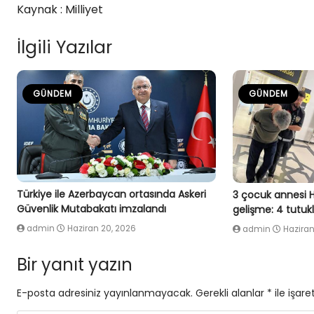
Kaynak : Milliyet
İlgili Yazılar
GÜNDEM
GÜNDEM
Türkiye ile Azerbaycan ortasında Askeri
3 çocuk annesi 
Güvenlik Mutabakatı imzalandı
gelişme: 4 tutu
admin
Haziran 20, 2026
admin
Haziran
Bir yanıt yazın
E-posta adresiniz yayınlanmayacak.
Gerekli alanlar
*
ile işare