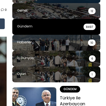
0
Genel
12
Gündem
8497
Haberler
10
İş Dünyası
6
Oyun
1
GÜNDEM
Türkiye ile
Azerbaycan