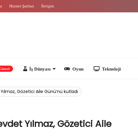
sı
Hizmet Şartları
İletişim
İş Dünyası
Oyun
Teknoloji
ılmaz, Gözetici Aile Günü’nü kutladı
det Yılmaz, Gözetici Aile