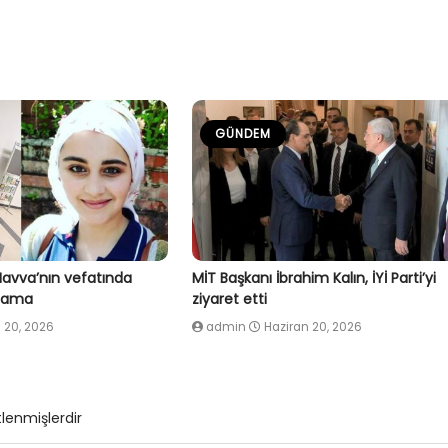
GÜNDEM
Havva’nın vefatında
MİT Başkanı İbrahim Kalın, İYİ Parti’yi
klama
ziyaret etti
 20, 2026
admin
Haziran 20, 2026
tlenmişlerdir