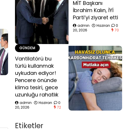
MİT Başkanı
İbrahim Kalın, İYİ
Parti’yi ziyaret etti
admin
Haziran
0
20, 2026
70
GÜNDEM
Vantilatörü bu
türlü kullanmak
uykudan ediyor!
Pencere önünde
klima tesiri, gece
uzunluğu rahatlık
admin
Haziran
0
20, 2026
72
Etiketler