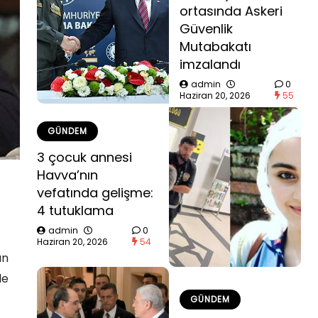
ortasında Askeri
Güvenlik
Mutabakatı
imzalandı
admin
0
Haziran 20, 2026
55
GÜNDEM
3 çocuk annesi
Havva’nın
vefatında gelişme:
4 tutuklama
admin
0
Haziran 20, 2026
54
ın
le
GÜNDEM