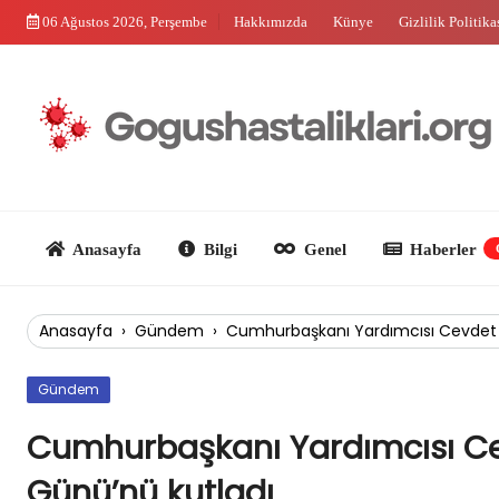
Skip
06 Ağustos 2026, Perşembe
Hakkımızda
Künye
Gizlilik Politika
to
content
Anasayfa
Bilgi
Genel
Haberler
Güncel
Anasayfa
›
Gündem
›
Cumhurbaşkanı Yardımcısı Cevdet Y
Gündem
Cumhurbaşkanı Yardımcısı Cev
Günü’nü kutladı