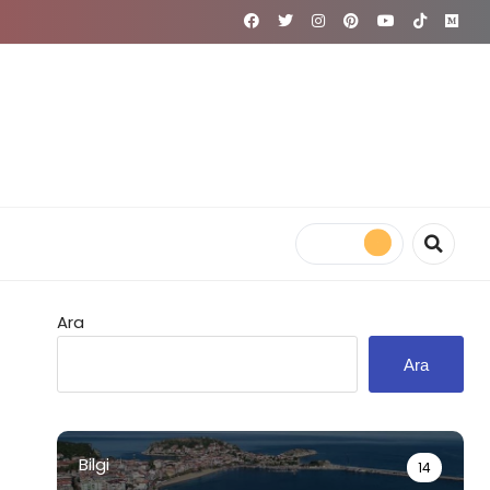
Ara
Ara
Bilgi
14