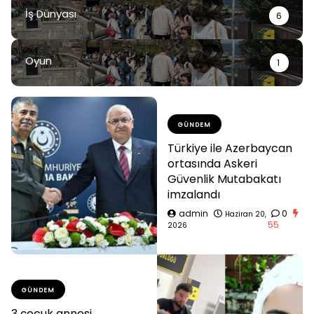
İş Dünyası
6
Oyun
1
GÜNDEM
Türkiye ile Azerbaycan
ortasında Askeri
Güvenlik Mutabakatı
imzalandı
admin
0
Haziran 20,
55
2026
GÜNDEM
3 çocuk annesi