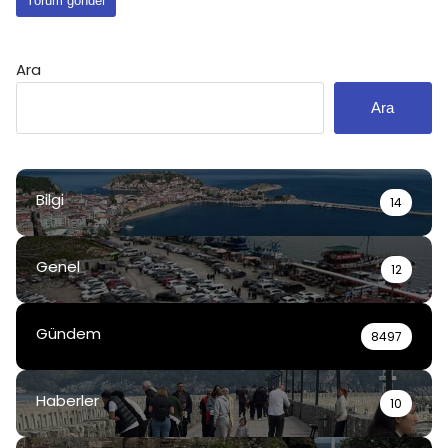
Ara
Ara
Bilgi
14
Genel
12
Gündem
8497
Haberler
10