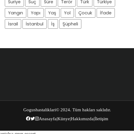
Suriye
Suç
Süre
Terör
Türk
Türkiye
Yangın
Yapı
Yaş
Yol
Çocuk
İfade
İsrail
İstanbul
İş
Şüpheli
Gogushastaliklari
© 2024. Tüm hakları saklıdır.
Anasayfa
|
Künye
|
Hakkımızda
|
İletişim
antalya grup escort