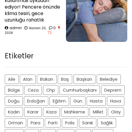
kullanmak uykudan
ediyor! Pencere önünde
klima tesiri, gece
uzunluğu rahatlık
admin
0
Haziran 20,
72
2026
Etiketler
Aile
Alan
Bakan
Baş
Başkan
Belediye
Bölge
Ceza
Chp
Cumhurbaşkanı
Deprem
Doğu
Erdoğan
Eğitim
Gün
Hasta
Hava
Kadın
Karar
Kaza
Mahkeme
Millet
Olay
Orman
Para
Parti
Polis
Sanık
Sağlık