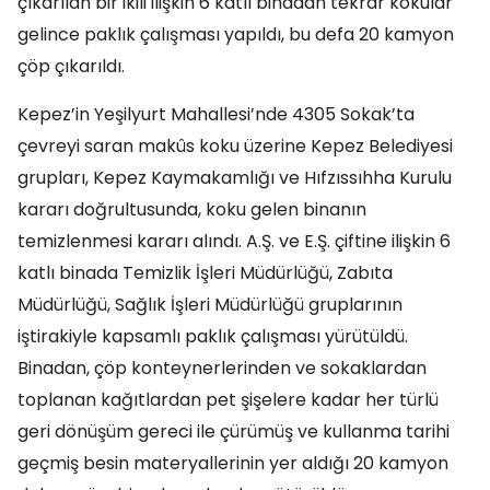
çıkarılan bir ikili ilişkin 6 katlı binadan tekrar kokular
gelince paklık çalışması yapıldı, bu defa 20 kamyon
çöp çıkarıldı.
Kepez’in Yeşilyurt Mahallesi’nde 4305 Sokak’ta
çevreyi saran makûs koku üzerine Kepez Belediyesi
grupları, Kepez Kaymakamlığı ve Hıfzıssıhha Kurulu
kararı doğrultusunda, koku gelen binanın
temizlenmesi kararı alındı. A.Ş. ve E.Ş. çiftine ilişkin 6
katlı binada Temizlik İşleri Müdürlüğü, Zabıta
Müdürlüğü, Sağlık İşleri Müdürlüğü gruplarının
iştirakiyle kapsamlı paklık çalışması yürütüldü.
Binadan, çöp konteynerlerinden ve sokaklardan
toplanan kağıtlardan pet şişelere kadar her türlü
geri dönüşüm gereci ile çürümüş ve kullanma tarihi
geçmiş besin materyallerinin yer aldığı 20 kamyon