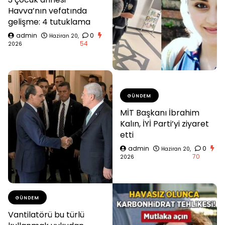
Havva’nın vefatında
gelişme: 4 tutuklama
admin
0
Haziran 20,
54
2026
GÜNDEM
MİT Başkanı İbrahim
Kalın, İYİ Parti’yi ziyaret
etti
admin
0
Haziran 20,
70
2026
GÜNDEM
Vantilatörü bu türlü