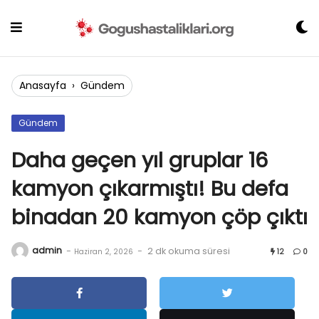
Skip
to
content
Anasayfa
›
Gündem
Gündem
Daha geçen yıl gruplar 16
kamyon çıkarmıştı! Bu defa
binadan 20 kamyon çöp çıktı
admin
-
-
2 dk okuma süresi
Haziran 2, 2026
12
0