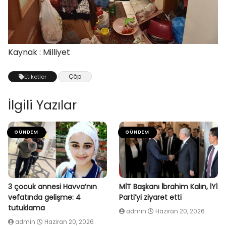
Kaynak : Milliyet
Çöp
Etiketler
İlgili Yazılar
GÜNDEM
GÜNDEM
3 çocuk annesi Havva’nın
MİT Başkanı İbrahim Kalın, İYİ
vefatında gelişme: 4
Parti’yi ziyaret etti
tutuklama
admin
Haziran 20, 2026
admin
Haziran 20, 2026