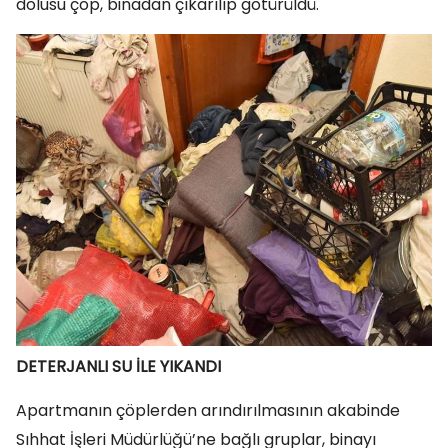
dolusu çöp, binadan çıkarılıp götürüldü.
DETERJANLI SU İLE YIKANDI
Apartmanın çöplerden arındırılmasının akabinde
Sıhhat İşleri Müdürlüğü’ne bağlı gruplar, binayı