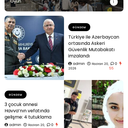
Oyun
1
GÜNDEM
Türkiye ile Azerbaycan
ortasında Askeri
Güvenlik Mutabakatı
imzalandı
admin
0
Haziran 20,
55
2026
GÜNDEM
3 çocuk annesi
Havva’nın vefatında
gelişme: 4 tutuklama
admin
0
Haziran 20,