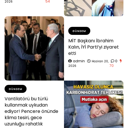
54
2026
GÜNDEM
MİT Başkanı İbrahim
Kalın, İYİ Parti’yi ziyaret
etti
admin
0
Haziran 20,
70
2026
GÜNDEM
Vantilatörü bu türlü
kullanmak uykudan
ediyor! Pencere önünde
klima tesiri, gece
uzunluğu rahatlık