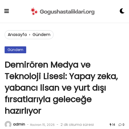
Skip
to
content
Anasayfa
›
Gündem
Gündem
Demirören Medya ve
Teknoloji Lisesi: Yapay zeka,
yabancı lisan ve yurt dışı
fırsatlarıyla geleceğe
hazırlıyor
admin
-
-
2 dk okuma süresi
Haziran 15, 2026
14
0