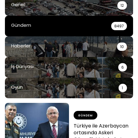
Genel
12
Gündem
8497
Haberler
10
İş Dünyası
6
Oyun
1
GÜNDEM
Türkiye ile Azerbaycan
ortasında Askeri