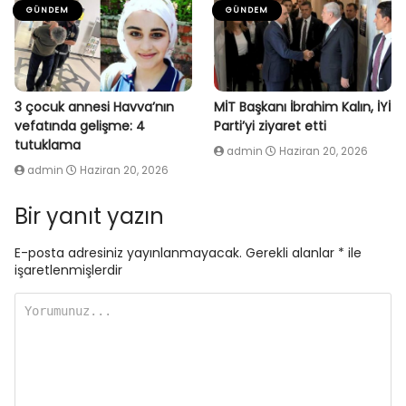
GÜNDEM
GÜNDEM
3 çocuk annesi Havva’nın
MİT Başkanı İbrahim Kalın, İYİ
vefatında gelişme: 4
Parti’yi ziyaret etti
tutuklama
admin
Haziran 20, 2026
admin
Haziran 20, 2026
Bir yanıt yazın
E-posta adresiniz yayınlanmayacak.
Gerekli alanlar
*
ile
işaretlenmişlerdir