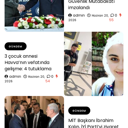
Güvenlik Mutabakatı
imzalandı
admin
0
Haziran 20,
55
2026
GÜNDEM
3 çocuk annesi
Havva’nın vefatında
gelişme: 4 tutuklama
admin
0
Haziran 20,
54
2026
GÜNDEM
MİT Başkanı İbrahim
Kalın, İYİ Parti’yi ziyaret