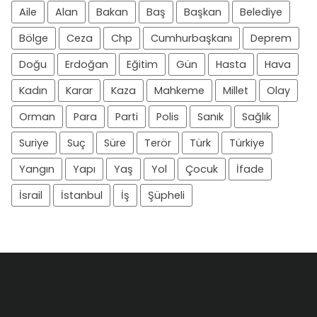
Aile
Alan
Bakan
Baş
Başkan
Belediye
Bölge
Ceza
Chp
Cumhurbaşkanı
Deprem
Doğu
Erdoğan
Eğitim
Gün
Hasta
Hava
Kadın
Karar
Kaza
Mahkeme
Millet
Olay
Orman
Para
Parti
Polis
Sanık
Sağlık
Suriye
Suç
Süre
Terör
Türk
Türkiye
Yangın
Yapı
Yaş
Yol
Çocuk
İfade
İsrail
İstanbul
İş
Şüpheli