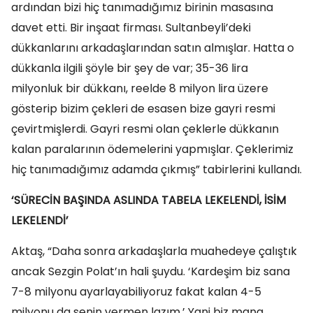
ardından bizi hiç tanımadığımız birinin masasına
davet etti. Bir inşaat firması. Sultanbeyli’deki
dükkanlarını arkadaşlarından satın almışlar. Hatta o
dükkanla ilgili şöyle bir şey de var; 35-36 lira
milyonluk bir dükkanı, reelde 8 milyon lira üzere
gösterip bizim çekleri de esasen bize gayri resmi
çevirtmişlerdi. Gayri resmi olan çeklerle dükkanın
kalan paralarının ödemelerini yapmışlar. Çeklerimiz
hiç tanımadığımız adamda çıkmış” tabirlerini kullandı.
‘SÜRECİN BAŞINDA ASLINDA TABELA LEKELENDİ, İSİM
LEKELENDİ’
Aktaş, “Daha sonra arkadaşlarla muahedeye çalıştık
ancak Sezgin Polat’ın hali şuydu. ‘Kardeşim biz sana
7-8 milyonu ayarlayabiliyoruz fakat kalan 4-5
milyonu da senin vermen lazım.’ Yani biz mana