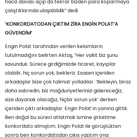
haciz davası açıp da tekrar bizden para koparmaya
çalıştıklarında ulaşabildik” dedi.
‘KONKORDATODAN ÇIKTIM ZİRA ENGİN POLAT’A
GÜVENDİM’
Engin Polat tarafından verilen kelamların
tutulmadığını belirten Aktaş, “Her vakit biz şunu
savunduk. Sürece girdiğimizde ticaret, kayıplar
olabilir, hiç sorun yok, bekleriz. Esasen içeriden
arkadaşlar bize çok talimat yolladılar. ‘Bekleyin, biraz
daha sabredin, biz mağduriyetlerinizi gidereceğiz,
size dayanak olacağız, hiçbir sorun yok’ derken
içeriden çıktı arkadaşlar. Engin Polat’ın yanına gittik.
Ben doğal bu süreci atlatmak ismine şirketime
konkordato almıştım. Engin Polat ile görüştükten
sonra ben konkordatodan çıkış yaptım ona