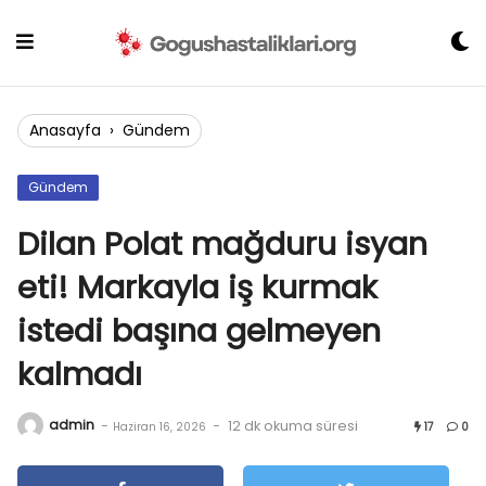
Skip
to
content
Anasayfa
›
Gündem
Gündem
Dilan Polat mağduru isyan
eti! Markayla iş kurmak
istedi başına gelmeyen
kalmadı
admin
-
-
12 dk okuma süresi
Haziran 16, 2026
17
0