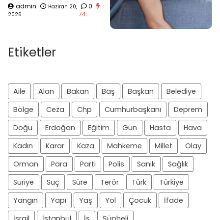
admin
0
Haziran 20,
74
2026
Etiketler
Aile
Alan
Bakan
Baş
Başkan
Belediye
Bölge
Ceza
Chp
Cumhurbaşkanı
Deprem
Doğu
Erdoğan
Eğitim
Gün
Hasta
Hava
Kadın
Karar
Kaza
Mahkeme
Millet
Olay
Orman
Para
Parti
Polis
Sanık
Sağlık
Suriye
Suç
Süre
Terör
Türk
Türkiye
Yangın
Yapı
Yaş
Yol
Çocuk
İfade
İsrail
İstanbul
İş
Şüpheli