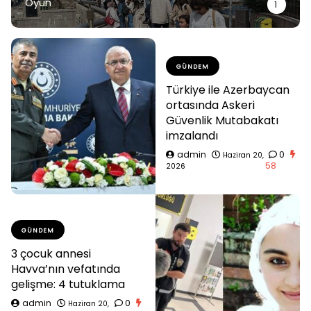
Oyun
1
GÜNDEM
Türkiye ile Azerbaycan
ortasında Askeri
Güvenlik Mutabakatı
imzalandı
admin
0
Haziran 20,
58
2026
GÜNDEM
3 çocuk annesi
Havva’nın vefatında
gelişme: 4 tutuklama
admin
0
Haziran 20,