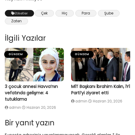
Çek
Hiç
Para
Şube
Etiketler
Zaten
İlgili Yazılar
GÜNDEM
GÜNDEM
3 çocuk annesi Havva’nın
MİT Başkanı İbrahim Kalın, İYİ
vefatında gelişme: 4
Parti’yi ziyaret etti
tutuklama
admin
Haziran 20, 2026
admin
Haziran 20, 2026
Bir yanıt yazın