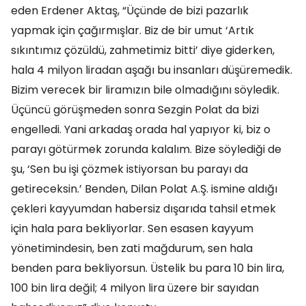
eden Erdener Aktaş, “Üçünde de bizi pazarlık
yapmak için çağırmışlar. Biz de bir umut ‘Artık
sıkıntımız çözüldü, zahmetimiz bitti’ diye giderken,
hala 4 milyon liradan aşağı bu insanları düşüremedik.
Bizim verecek bir liramızın bile olmadığını söyledik.
Üçüncü görüşmeden sonra Sezgin Polat da bizi
engelledi. Yani arkadaş orada hal yapıyor ki, biz o
parayı götürmek zorunda kalalım. Bize söylediği de
şu, ‘Sen bu işi çözmek istiyorsan bu parayı da
getireceksin.’ Benden, Dilan Polat A.Ş. ismine aldığı
çekleri kayyumdan habersiz dışarıda tahsil etmek
için hala para bekliyorlar. Sen esasen kayyum
yönetimindesin, ben zati mağdurum, sen hala
benden para bekliyorsun. Üstelik bu para 10 bin lira,
100 bin lira değil; 4 milyon lira üzere bir sayıdan