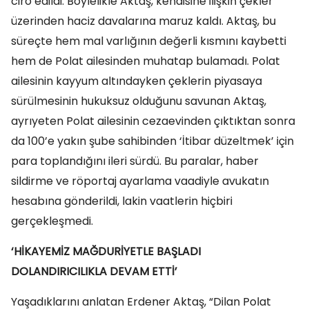
ciro edildi. Böylelikle Aktaş, kendisine ilişkin çekler
üzerinden haciz davalarına maruz kaldı. Aktaş, bu
süreçte hem mal varlığının değerli kısmını kaybetti
hem de Polat ailesinden muhatap bulamadı. Polat
ailesinin kayyum altındayken çeklerin piyasaya
sürülmesinin hukuksuz olduğunu savunan Aktaş,
ayrıyeten Polat ailesinin cezaevinden çıktıktan sonra
da 100’e yakın şube sahibinden ‘İtibar düzeltmek’ için
para toplandığını ileri sürdü. Bu paralar, haber
sildirme ve röportaj ayarlama vaadiyle avukatın
hesabına gönderildi, lakin vaatlerin hiçbiri
gerçekleşmedi.
‘HİKAYEMİZ MAĞDURİYETLE BAŞLADI
DOLANDIRICILIKLA DEVAM ETTİ’
Yaşadıklarını anlatan Erdener Aktaş, “Dilan Polat