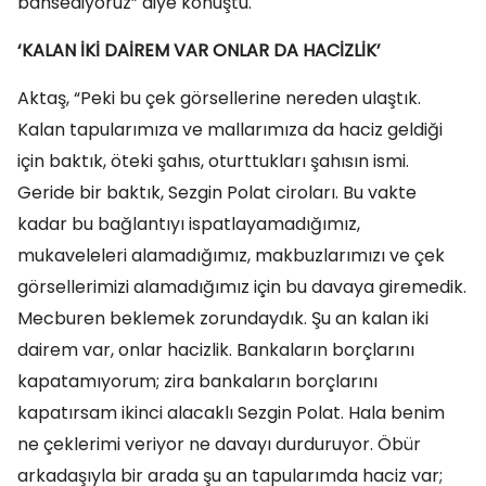
bahsediyoruz” diye konuştu.
‘KALAN İKİ DAİREM VAR ONLAR DA HACİZLİK’
Aktaş, “Peki bu çek görsellerine nereden ulaştık.
Kalan tapularımıza ve mallarımıza da haciz geldiği
için baktık, öteki şahıs, oturttukları şahısın ismi.
Geride bir baktık, Sezgin Polat ciroları. Bu vakte
kadar bu bağlantıyı ispatlayamadığımız,
mukaveleleri alamadığımız, makbuzlarımızı ve çek
görsellerimizi alamadığımız için bu davaya giremedik.
Mecburen beklemek zorundaydık. Şu an kalan iki
dairem var, onlar hacizlik. Bankaların borçlarını
kapatamıyorum; zira bankaların borçlarını
kapatırsam ikinci alacaklı Sezgin Polat. Hala benim
ne çeklerimi veriyor ne davayı durduruyor. Öbür
arkadaşıyla bir arada şu an tapularımda haciz var;