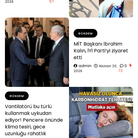
57
2026
GÜNDEM
MİT Başkanı İbrahim
Kalın, İYİ Parti’yi ziyaret
etti
admin
0
Haziran 20,
73
2026
GÜNDEM
Vantilatörü bu türlü
kullanmak uykudan
ediyor! Pencere önünde
klima tesiri, gece
uzunluğu rahatlık