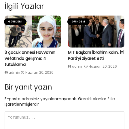
İlgili Yazılar
GÜNDEM
GÜNDEM
3 çocuk annesi Havva’nın
MİT Başkanı İbrahim Kalın, İYİ
vefatında gelişme: 4
Parti’yi ziyaret etti
tutuklama
admin
Haziran 20, 2026
admin
Haziran 20, 2026
Bir yanıt yazın
E-posta adresiniz yayınlanmayacak.
Gerekli alanlar
*
ile
işaretlenmişlerdir