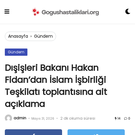
Skip
to
content
Anasayfa
›
Gündem
Gündem
Dışişleri Bakanı Hakan
Fidan’dan İslam İşbirliği
Teşkilatı toplantısına ait
açıklama
admin
-
-
2 dk okuma süresi
Mayıs 31, 2026
14
0