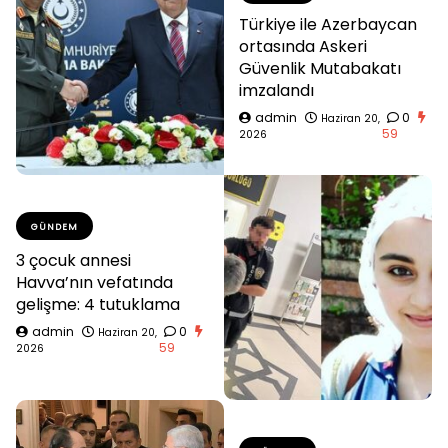
Türkiye ile Azerbaycan
ortasında Askeri
Güvenlik Mutabakatı
imzalandı
admin
0
Haziran 20,
59
2026
GÜNDEM
3 çocuk annesi
Havva’nın vefatında
gelişme: 4 tutuklama
admin
0
Haziran 20,
59
2026