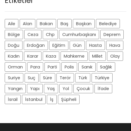
Etiketler
Aile
Alan
Bakan
Baş
Başkan
Belediye
Bölge
Ceza
Chp
Cumhurbaşkanı
Deprem
Doğu
Erdoğan
Eğitim
Gün
Hasta
Hava
Kadın
Karar
Kaza
Mahkeme
Millet
Olay
Orman
Para
Parti
Polis
Sanık
Sağlık
Suriye
Suç
Süre
Terör
Türk
Türkiye
Yangın
Yapı
Yaş
Yol
Çocuk
İfade
İsrail
İstanbul
İş
Şüpheli