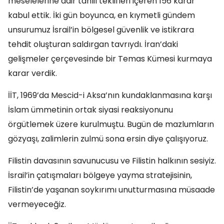
meselelerine dair tahlil teklifleri içeren 156 karar
kabul ettik. İki gün boyunca, en kıymetli gündem
unsurumuz İsrail’in bölgesel güvenlik ve istikrara
tehdit oluşturan saldırgan tavrıydı. İran’daki
gelişmeler çerçevesinde bir Temas Kümesi kurmaya
karar verdik.
İİT, 1969’da Mescid-i Aksa’nın kundaklanmasına karşı
İslam ümmetinin ortak siyasi reaksiyonunu
örgütlemek üzere kurulmuştu. Bugün de mazlumların
gözyaşı, zalimlerin zulmü sona ersin diye çalışıyoruz.
Filistin davasının savunucusu ve Filistin halkının sesiyiz.
İsrail’in çatışmaları bölgeye yayma stratejisinin,
Filistin’de yaşanan soykırımı unutturmasına müsaade
vermeyeceğiz.