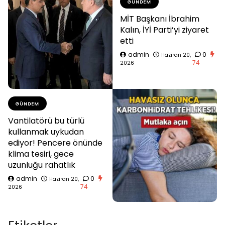
GÜNDEM
MİT Başkanı İbrahim
Kalın, İYİ Parti’yi ziyaret
etti
admin
0
Haziran 20,
74
2026
GÜNDEM
Vantilatörü bu türlü
kullanmak uykudan
ediyor! Pencere önünde
klima tesiri, gece
uzunluğu rahatlık
admin
0
Haziran 20,
74
2026