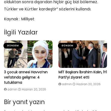
olduktan sonra dışarıdan hiçbir güç bizi bölemez.
Türkler ve Kürtler kardeştir” sözlerini kullandı.
Kaynak : Milliyet
İlgili Yazılar
GÜNDEM
GÜNDEM
3 çocuk annesi Havva’nın
MİT Başkanı İbrahim Kalın, İYİ
vefatında gelişme: 4
Parti’yi ziyaret etti
tutuklama
admin
Haziran 20, 2026
admin
Haziran 20, 2026
Bir yanıt yazın