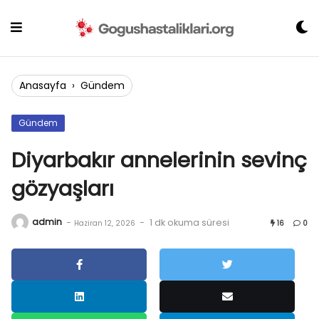
Skip
to
content
Anasayfa
›
Gündem
Gündem
Diyarbakır annelerinin sevinç
gözyaşları
admin
-
-
1 dk okuma süresi
Haziran 12, 2026
16
0