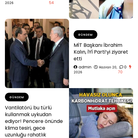
54
2026
GÜNDEM
MİT Başkanı İbrahim
Kalın, İYİ Parti’yi ziyaret
etti
admin
0
Haziran 20,
70
2026
GÜNDEM
Vantilatörü bu türlü
kullanmak uykudan
ediyor! Pencere önünde
klima tesiri, gece
uzunluğu rahatlık