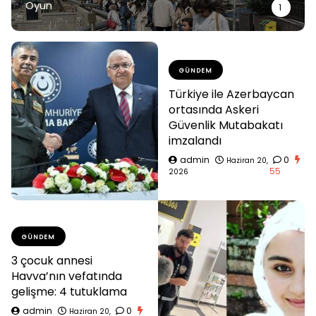
Oyun
1
GÜNDEM
Türkiye ile Azerbaycan
ortasında Askeri
Güvenlik Mutabakatı
imzalandı
admin
0
Haziran 20,
55
2026
GÜNDEM
3 çocuk annesi
Havva’nın vefatında
gelişme: 4 tutuklama
admin
0
Haziran 20,