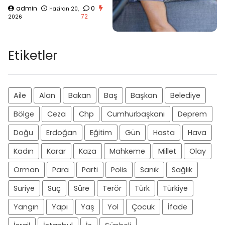
admin
0
Haziran 20,
72
2026
Etiketler
Aile
Alan
Bakan
Baş
Başkan
Belediye
Bölge
Ceza
Chp
Cumhurbaşkanı
Deprem
Doğu
Erdoğan
Eğitim
Gün
Hasta
Hava
Kadın
Karar
Kaza
Mahkeme
Millet
Olay
Orman
Para
Parti
Polis
Sanık
Sağlık
Suriye
Suç
Süre
Terör
Türk
Türkiye
Yangın
Yapı
Yaş
Yol
Çocuk
İfade