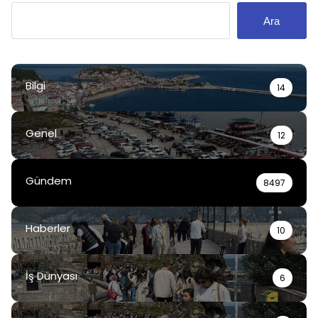
Ara
Bilgi
14
Genel
12
Gündem
8497
Haberler
10
İş Dünyası
6