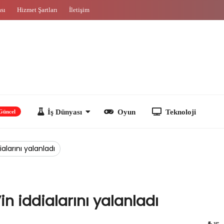
ası
Hizmet Şartları
İletişim
İş Dünyası
Oyun
Teknoloji
alarını yalanladı
n iddialarını yalanladı