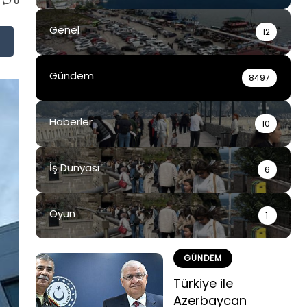
0
Genel
12
Gündem
8497
Haberler
10
İş Dünyası
6
Oyun
1
GÜNDEM
Türkiye ile
Azerbaycan