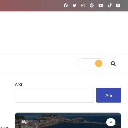
Ara
Ara
Bilgi
14