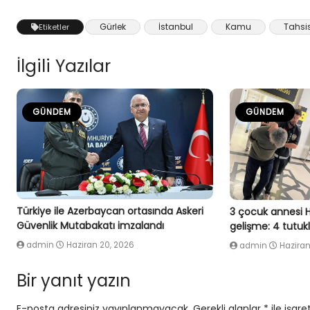
Gürlek
İstanbul
Kamu
Tahsi
Etiketler
İlgili Yazılar
GÜNDEM
GÜNDEM
Türkiye ile Azerbaycan ortasında Askeri
3 çocuk annesi 
Güvenlik Mutabakatı imzalandı
gelişme: 4 tutu
admin
Haziran 20, 2026
admin
Haziran
Bir yanıt yazın
E-posta adresiniz yayınlanmayacak.
Gerekli alanlar
*
ile işare