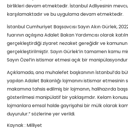
birlikleri devam etmektedir. İstanbul Adliyesinin mevcut
karşılamaktadır ve bu uygulama devam etmektedir.
İstanbul Cumhuriyet Başsavcısı Sayın Akın Gürlek, 2022
fuarının açılışına Adalet Bakan Yardımcısı olarak katılmı
gerçekleştirdiği ziyaret nezaket gereğidir ve kamunu
gerçekleştirilmiştir. Sayın Gürlek’in tamamen kamu mis
Sayın Özel’in istismar etmesi açık bir manipülasyondur
Açıklamada, ana muhalefet başkanının İstanbul’da bü
yapılan Adalet Bakanlığı lojmanını istismar etmesinin 
makamına tahsis edilmiş bir lojmanın, halihazırda başsa
gösterilmesi manipülatif bir yaklaşımdır. Kelam konus
lojmanlara emsal halde gayrişahsi bir mülk olarak ka
duyurulur.” sözlerine yer verildi.
Kaynak : Milliyet