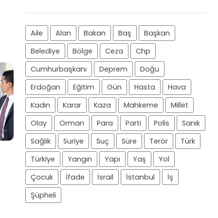
Aile
Alan
Bakan
Baş
Başkan
Belediye
Bölge
Ceza
Chp
Cumhurbaşkanı
Deprem
Doğu
Erdoğan
Eğitim
Gün
Hasta
Hava
Kadın
Karar
Kaza
Mahkeme
Millet
Olay
Orman
Para
Parti
Polis
Sanık
Sağlık
Suriye
Suç
Süre
Terör
Türk
Türkiye
Yangın
Yapı
Yaş
Yol
Çocuk
İfade
İsrail
İstanbul
İş
Şüpheli