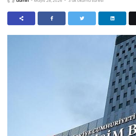
admin
-
Mayıs 28, 2026
-
3 dk okuma süresi