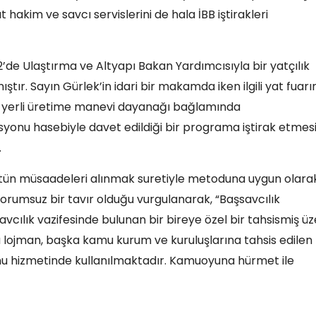
 hakim ve savcı servislerini de hala İBB iştirakleri
’de Ulaştırma ve Altyapı Bakan Yardımcısıyla bir yatçılık
ştır. Sayın Gürlek’in idari bir makamda iken ilgili yat fuarı
n yerli üretime manevi dayanağı bağlamında
yonu hasebiyle davet edildiği bir programa iştirak etmesi
.
tün müsaadeleri alınmak suretiyle metoduna uygun olara
sorumsuz bir tavır olduğu vurgulanarak, “Başsavcılık
vcılık vazifesinde bulunan bir bireye özel bir tahsismiş ü
u lojman, başka kamu kurum ve kuruluşlarına tahsis edilen
mu hizmetinde kullanılmaktadır. Kamuoyuna hürmet ile