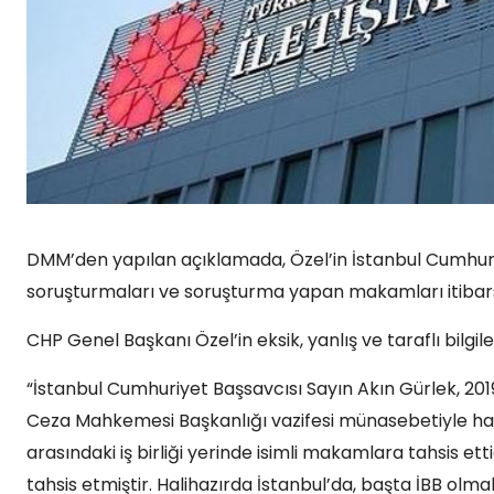
DMM’den yapılan açıklamada, Özel’in İstanbul Cumhuri
soruşturmaları ve soruşturma yapan makamları itibarsız
CHP Genel Başkanı Özel’in eksik, yanlış ve taraflı bilgile
“⁠İstanbul Cumhuriyet Başsavcısı Sayın Akın Gürlek, 20
Ceza Mahkemesi Başkanlığı vazifesi münasebetiyle hassa
arasındaki iş birliği yerinde isimli makamlara tahsis et
tahsis etmiştir. Halihazırda İstanbul’da, başta İBB olma