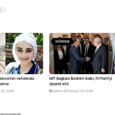
s
GÜNDEM
Havva’nın vefatında
MİT Başkanı İbrahim Kalın, İYİ Parti’yi
klama
ziyaret etti
 20, 2026
admin
Haziran 20, 2026
tlenmişlerdir