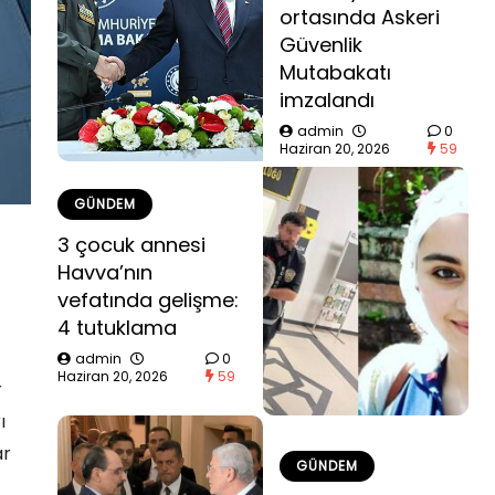
ortasında Askeri
Güvenlik
Mutabakatı
imzalandı
admin
0
Haziran 20, 2026
59
GÜNDEM
3 çocuk annesi
Havva’nın
vefatında gelişme:
4 tutuklama
admin
0
Haziran 20, 2026
59
r
ı
ar
GÜNDEM