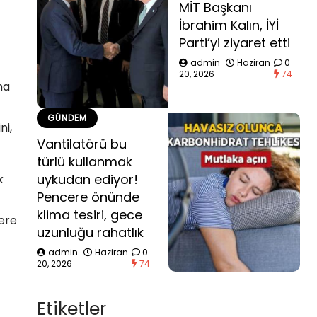
MİT Başkanı
İbrahim Kalın, İYİ
Parti’yi ziyaret etti
admin
Haziran
0
20, 2026
74
na
GÜNDEM
ni,
Vantilatörü bu
türlü kullanmak
uykudan ediyor!
k
Pencere önünde
klima tesiri, gece
zere
uzunluğu rahatlık
admin
Haziran
0
20, 2026
74
Etiketler