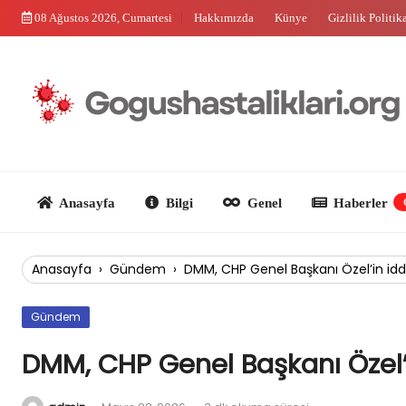
Skip
08 Ağustos 2026, Cumartesi
Hakkımızda
Künye
Gizlilik Politik
to
content
Anasayfa
Bilgi
Genel
Haberler
Güncel
Anasayfa
›
Gündem
›
DMM, CHP Genel Başkanı Özel’in iddi
Gündem
DMM, CHP Genel Başkanı Özel’i