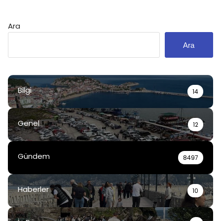
Ara
Ara
Bilgi
14
Genel
12
Gündem
8497
Haberler
10