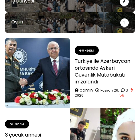
İş Dünyası
6
Oyun
1
GÜNDEM
Türkiye ile Azerbaycan
ortasında Askeri
Güvenlik Mutabakatı
imzalandı
admin
0
Haziran 20,
58
2026
GÜNDEM
3 çocuk annesi