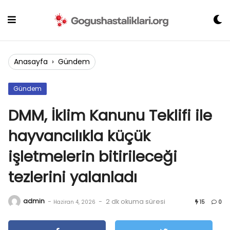
Skip
to
content
Anasayfa
›
Gündem
Gündem
DMM, İklim Kanunu Teklifi ile
hayvancılıkla küçük
işletmelerin bitirileceği
tezlerini yalanladı
admin
-
-
2 dk okuma süresi
Haziran 4, 2026
15
0