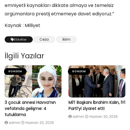
emniyetli kaynakları dikkate almaya ve temelsiz
argümanlara prestij etmemeye davet ediyoruz.”
Kaynak : Milliyet
Ceza
İklim
Etiketler
İlgili Yazılar
GÜNDEM
GÜNDEM
3 çocuk annesi Havva’nın
MİT Başkanı İbrahim Kalın, İYİ
vefatında gelişme: 4
Parti’yi ziyaret etti
tutuklama
admin
Haziran 20, 2026
admin
Haziran 20, 2026