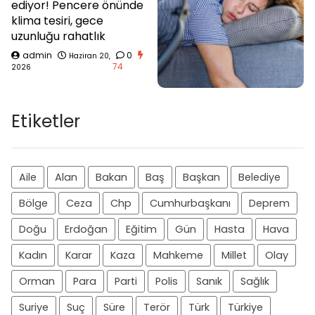
ediyor! Pencere önünde
klima tesiri, gece
uzunluğu rahatlık
admin
0
Haziran 20,
74
2026
Etiketler
Aile
Alan
Bakan
Baş
Başkan
Belediye
Bölge
Ceza
Chp
Cumhurbaşkanı
Deprem
Doğu
Erdoğan
Eğitim
Gün
Hasta
Hava
Kadın
Karar
Kaza
Mahkeme
Millet
Olay
Orman
Para
Parti
Polis
Sanık
Sağlık
Suriye
Suç
Süre
Terör
Türk
Türkiye