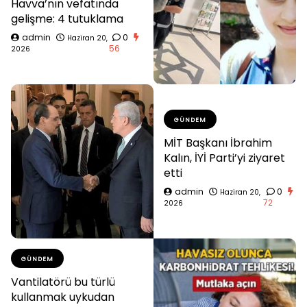
Havva’nın vefatında
gelişme: 4 tutuklama
admin
0
Haziran 20,
56
2026
GÜNDEM
MİT Başkanı İbrahim
Kalın, İYİ Parti’yi ziyaret
etti
admin
0
Haziran 20,
72
2026
GÜNDEM
Vantilatörü bu türlü
kullanmak uykudan