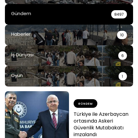
Gündem
8497
Haberler
10
İş Dünyası
6
Oyun
1
GÜNDEM
Türkiye ile Azerbaycan
ortasında Askeri
Güvenlik Mutabakatı
imzalandı