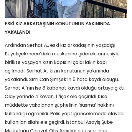
ESKİ KIZ ARKADAŞININ KONUTUNUN YAKININDA
YAKALANDI
Ardından Serhat A., eski kız arkadaşının yaşadığı
Büyükçekmece’deki meskenine giderek, annesiyle
birlikte yaşayan kızın kapısını çaldı lakin kapı
açılmadı. Serhat A., kızın konutunun yakınında
yakalandı. Sırrı Can Şimşek’in 5 hata kaydı olduğu,
Serhat A.’nın ise 8 kabahat kaydı olduğu ortaya çıktı.
Olay yerinde 4 kovan, 1 fişek ele geçirildi. Kısa
müddette yakalanan şüphelinin ‘susma’ hakkını
kullandığı öğrenildi. Polis yaptığı incelemede olayda
kullanılan silahı ele geçirdi. İstanbul Asayiş Şube
Müdürlüğü Cinayet Ofis Amirliği’nde süreçleri