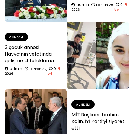
admin
0
Haziran 20,
55
2026
GÜNDEM
3 çocuk annesi
Havva’nın vefatında
gelişme: 4 tutuklama
admin
0
Haziran 20,
54
2026
GÜNDEM
MİT Başkanı İbrahim
Kalın, İYİ Parti’yi ziyaret
etti