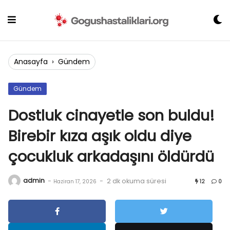
Skip
to
content
Anasayfa
›
Gündem
Gündem
Dostluk cinayetle son buldu!
Birebir kıza aşık oldu diye
çocukluk arkadaşını öldürdü
admin
-
-
2 dk okuma süresi
Haziran 17, 2026
12
0