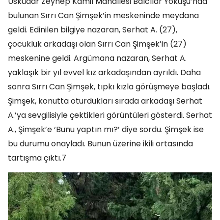
Üsküdar Zeynep Kamil Mahallesi Balcılar Yokuşu’nda
bulunan Sırrı Can Şimşek’in meskeninde meydana
geldi. Edinilen bilgiye nazaran, Serhat A. (27),
çocukluk arkadaşı olan Sırrı Can Şimşek’in (27)
meskenine geldi. Argümana nazaran, Serhat A.
yaklaşık bir yıl evvel kız arkadaşından ayrıldı. Daha
sonra Sırrı Can Şimşek, tıpkı kızla görüşmeye başladı.
Şimşek, konutta oturdukları sırada arkadaşı Serhat
A.’ya sevgilisiyle çektikleri görüntüleri gösterdi. Serhat
A., Şimşek’e ‘Bunu yaptın mı?’ diye sordu. Şimşek ise
bu durumu onayladı. Bunun üzerine ikili ortasında
tartışma çıktı.7