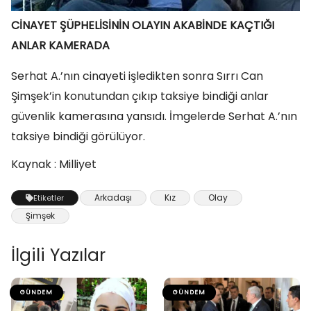
CİNAYET ŞÜPHELİSİNİN OLAYIN AKABİNDE KAÇTIĞI
ANLAR KAMERADA
Serhat A.’nın cinayeti işledikten sonra Sırrı Can
Şimşek’in konutundan çıkıp taksiye bindiği anlar
güvenlik kamerasına yansıdı. İmgelerde Serhat A.’nın
taksiye bindiği görülüyor.
Kaynak : Milliyet
Arkadaşı
Kız
Olay
Etiketler
Şimşek
İlgili Yazılar
GÜNDEM
GÜNDEM