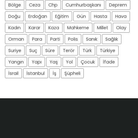
Bölge
Ceza
Chp
Cumhurbaşkanı
Deprem
Doğu
Erdoğan
Eğitim
Gün
Hasta
Hava
Kadın
Karar
Kaza
Mahkeme
Millet
Olay
Orman
Para
Parti
Polis
Sanık
Sağlık
Suriye
Suç
Süre
Terör
Türk
Türkiye
Yangın
Yapı
Yaş
Yol
Çocuk
İfade
İsrail
İstanbul
İş
Şüpheli