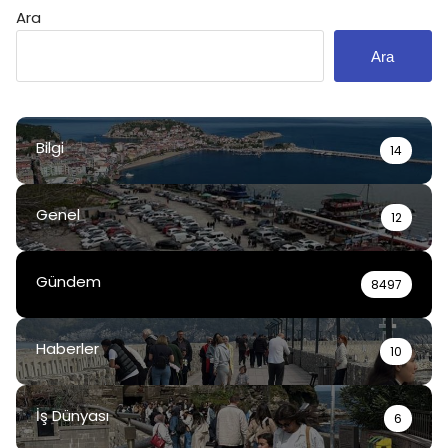
Ara
Ara
Bilgi
14
Genel
12
Gündem
8497
Haberler
10
İş Dünyası
6