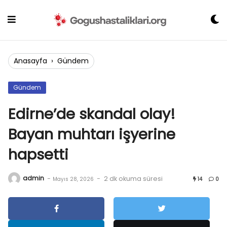
Skip
to
content
Anasayfa
›
Gündem
Gündem
Edirne’de skandal olay!
Bayan muhtarı işyerine
hapsetti
admin
-
-
2 dk okuma süresi
Mayıs 28, 2026
14
0