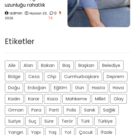
uzunluğu rahatlık
admin
0
Haziran 20,
74
2026
Etiketler
Aile
Alan
Bakan
Baş
Başkan
Belediye
Bölge
Ceza
Chp
Cumhurbaşkanı
Deprem
Doğu
Erdoğan
Eğitim
Gün
Hasta
Hava
Kadın
Karar
Kaza
Mahkeme
Millet
Olay
Orman
Para
Parti
Polis
Sanık
Sağlık
Suriye
Suç
Süre
Terör
Türk
Türkiye
Yangın
Yapı
Yaş
Yol
Çocuk
İfade