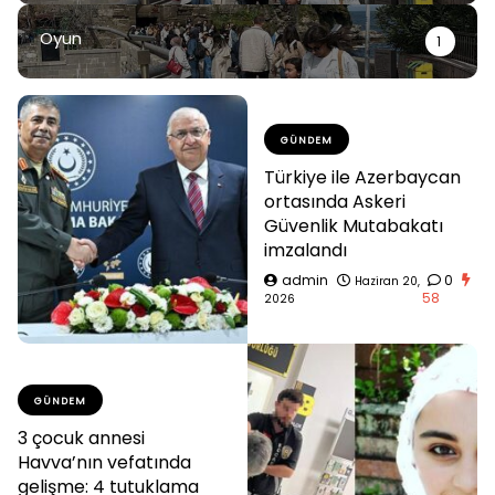
Oyun
1
GÜNDEM
Türkiye ile Azerbaycan
ortasında Askeri
Güvenlik Mutabakatı
imzalandı
admin
0
Haziran 20,
58
2026
GÜNDEM
3 çocuk annesi
Havva’nın vefatında
gelişme: 4 tutuklama