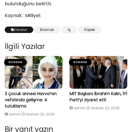
bulunduğunu belirtti.
Kaynak : Milliyet
Barınak
İş
Köpek
Etiketler
İlgili Yazılar
GÜNDEM
GÜNDEM
3 çocuk annesi Havva’nın
MİT Başkanı İbrahim Kalın, İYİ
vefatında gelişme: 4
Parti’yi ziyaret etti
tutuklama
admin
Haziran 20, 2026
admin
Haziran 20, 2026
Bir yanıt yazın