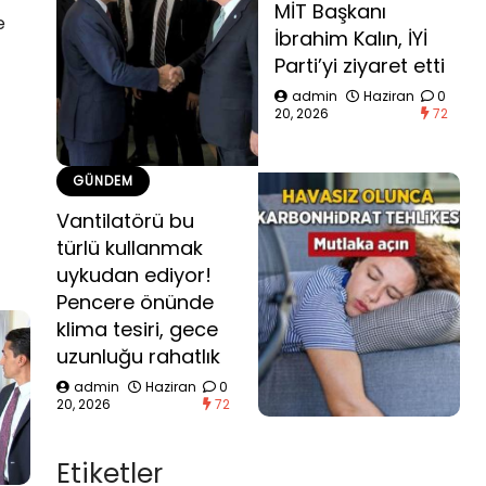
MİT Başkanı
e
İbrahim Kalın, İYİ
Parti’yi ziyaret etti
admin
Haziran
0
20, 2026
72
GÜNDEM
Vantilatörü bu
türlü kullanmak
uykudan ediyor!
Pencere önünde
klima tesiri, gece
uzunluğu rahatlık
admin
Haziran
0
20, 2026
72
Etiketler