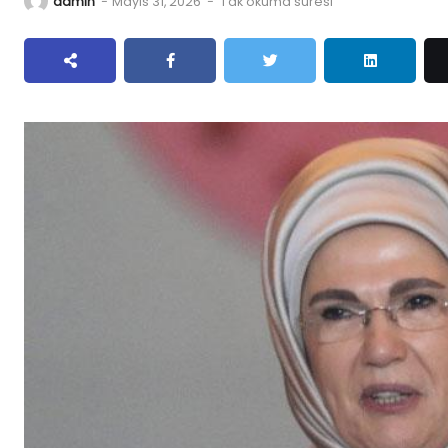
admin
-
Mayıs 31, 2026
-
1 dk okuma süresi