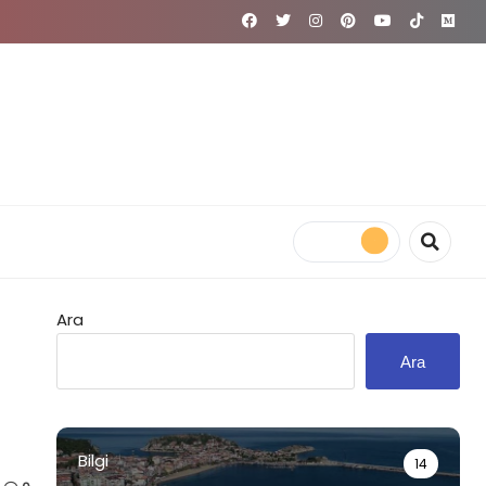
Ara
Ara
Bilgi
14