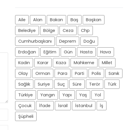
Aile
Alan
Bakan
Baş
Başkan
Belediye
Bölge
Ceza
Chp
Cumhurbaşkanı
Deprem
Doğu
Erdoğan
Eğitim
Gün
Hasta
Hava
Kadın
Karar
Kaza
Mahkeme
Millet
Olay
Orman
Para
Parti
Polis
Sanık
Sağlık
Suriye
Suç
Süre
Terör
Türk
Türkiye
Yangın
Yapı
Yaş
Yol
Çocuk
İfade
İsrail
İstanbul
İş
Şüpheli