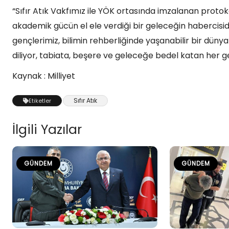
“Sıfır Atık Vakfımız ile YÖK ortasında imzalanan protokol, 
akademik gücün el ele verdiği bir geleceğin habercisidir
gençlerimiz, bilimin rehberliğinde yaşanabilir bir dünya 
diliyor, tabiata, beşere ve geleceğe bedel katan her g
Kaynak : Milliyet
Sıfır Atık
Etiketler
İlgili Yazılar
GÜNDEM
GÜNDEM