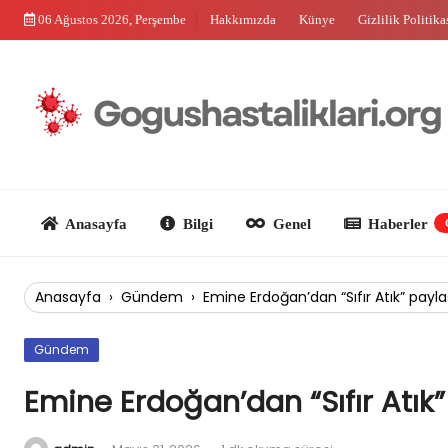
Skip
06 Ağustos 2026, Perşembe
Hakkımızda
Künye
Gizlilik Politika
to
content
Anasayfa
Bilgi
Genel
Haberler
Güncel
Anasayfa
›
Gündem
›
Emine Erdoğan’dan “Sıfır Atık” payla
Gündem
Emine Erdoğan’dan “Sıfır Atık