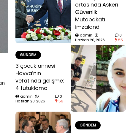
ortasında Askeri
Güvenlik
Mutabakatı
imzalandı
admin
0
Haziran 20, 2026
55
GÜNDEM
3 çocuk annesi
Havva’nın
vefatında gelişme:
an
4 tutuklama
admin
0
Haziran 20, 2026
56
GÜNDEM