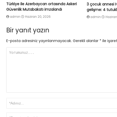
Türkiye ile Azerbaycan ortasında Askeri
3 çocuk annesi 
Güvenlik Mutabakatı imzalandı
gelişme: 4 tutu
admin
Haziran 20, 2026
admin
Haziran
Bir yanıt yazın
E-posta adresiniz yayınlanmayacak.
Gerekli alanlar
*
ile işare