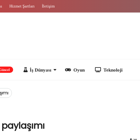
sı
Hizmet Şartları
İletişim
İş Dünyası
Oyun
Teknoloji
şımı
” paylaşımı