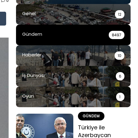
0
Genel
12
Gündem
8497
Haberler
10
İş Dünyası
6
Oyun
1
GÜNDEM
Türkiye ile
Azerbaycan