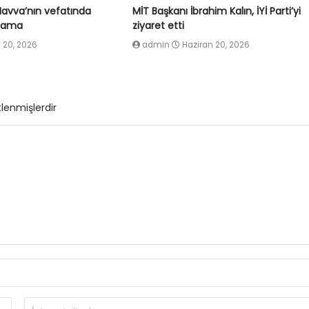
Havva’nın vefatında
MİT Başkanı İbrahim Kalın, İYİ Parti’yi
klama
ziyaret etti
 20, 2026
admin
Haziran 20, 2026
tlenmişlerdir