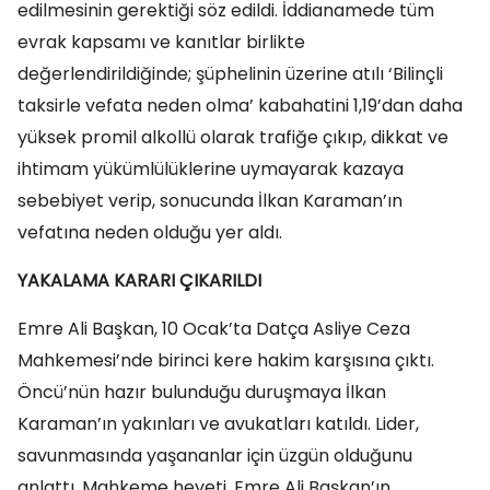
edilmesinin gerektiği söz edildi. İddianamede tüm
evrak kapsamı ve kanıtlar birlikte
değerlendirildiğinde; şüphelinin üzerine atılı ‘Bilinçli
taksirle vefata neden olma’ kabahatini 1,19’dan daha
yüksek promil alkollü olarak trafiğe çıkıp, dikkat ve
ihtimam yükümlülüklerine uymayarak kazaya
sebebiyet verip, sonucunda İlkan Karaman’ın
vefatına neden olduğu yer aldı.
YAKALAMA KARARI ÇIKARILDI
Emre Ali Başkan, 10 Ocak’ta Datça Asliye Ceza
Mahkemesi’nde birinci kere hakim karşısına çıktı.
Öncü’nün hazır bulunduğu duruşmaya İlkan
Karaman’ın yakınları ve avukatları katıldı. Lider,
savunmasında yaşananlar için üzgün olduğunu
anlattı. Mahkeme heyeti, Emre Ali Başkan’ın