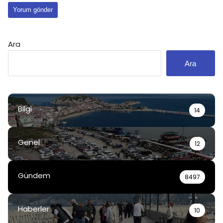
Ara
Ara
Bilgi
14
Genel
12
Gündem
8497
Haberler
10