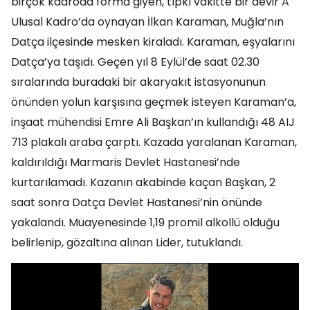
birçok kadroda forma giyen, tıpkı vakitte bir devir A
Ulusal Kadro’da oynayan İlkan Karaman, Muğla’nın
Datça ilçesinde mesken kiraladı. Karaman, eşyalarını
Datça’ya taşıdı. Geçen yıl 8 Eylül’de saat 02.30
sıralarında buradaki bir akaryakıt istasyonunun
önünden yolun karşısına geçmek isteyen Karaman’a,
inşaat mühendisi Emre Ali Başkan’ın kullandığı 48 AIJ
713 plakalı araba çarptı. Kazada yaralanan Karaman,
kaldırıldığı Marmaris Devlet Hastanesi’nde
kurtarılamadı. Kazanın akabinde kaçan Başkan, 2
saat sonra Datça Devlet Hastanesi’nin önünde
yakalandı. Muayenesinde 1,19 promil alkollü olduğu
belirlenip, gözaltına alınan Lider, tutuklandı.