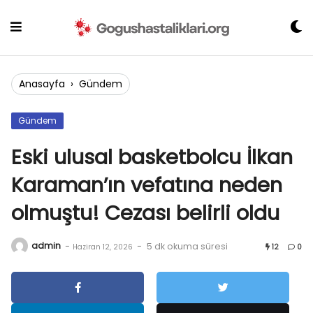
Skip
to
content
Anasayfa
›
Gündem
Gündem
Eski ulusal basketbolcu İlkan
Karaman’ın vefatına neden
olmuştu! Cezası belirli oldu
admin
-
-
5 dk okuma süresi
Haziran 12, 2026
12
0