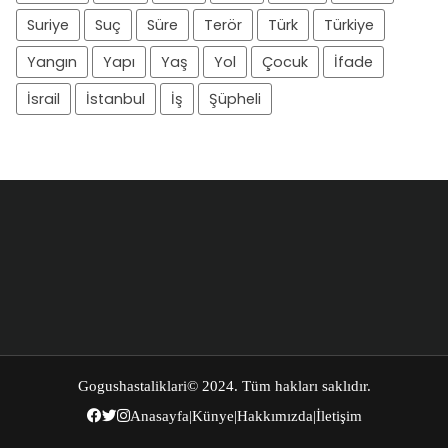
Suriye
Suç
Süre
Terör
Türk
Türkiye
Yangın
Yapı
Yaş
Yol
Çocuk
İfade
İsrail
İstanbul
İş
Şüpheli
Gogushastaliklari
© 2024. Tüm hakları saklıdır.
Anasayfa
|
Künye
|
Hakkımızda
|
İletişim