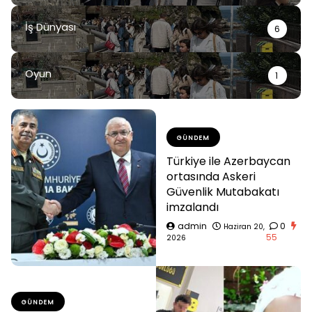
İş Dünyası
6
Oyun
1
GÜNDEM
Türkiye ile Azerbaycan
ortasında Askeri
Güvenlik Mutabakatı
imzalandı
admin
0
Haziran 20,
55
2026
GÜNDEM