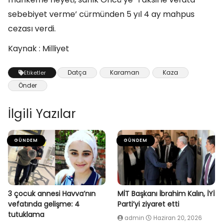
sebebiyet verme’ cürmünden 5 yıl 4 ay mahpus
cezası verdi.
Kaynak : Milliyet
Datça
Karaman
Kaza
Etiketler
Önder
İlgili Yazılar
GÜNDEM
GÜNDEM
3 çocuk annesi Havva’nın
MİT Başkanı İbrahim Kalın, İYİ
vefatında gelişme: 4
Parti’yi ziyaret etti
tutuklama
admin
Haziran 20, 2026