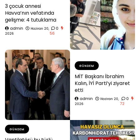
3 çocuk annesi
Havva’nın vefatında
gelişme: 4 tutuklama
admin
0
Haziran 20,
56
2026
GÜNDEM
MİT Başkanı İbrahim
Kalın, İYİ Parti’yi ziyaret
etti
admin
0
Haziran 20,
72
2026
GÜNDEM
Vantilatörü bu türlü