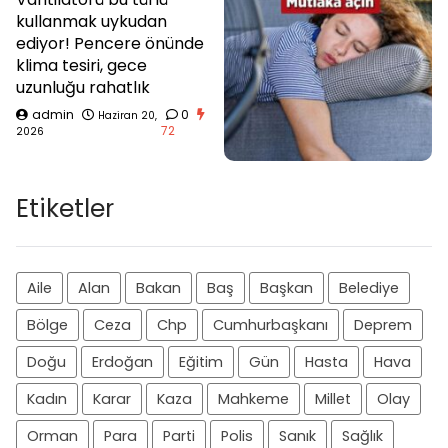
kullanmak uykudan
ediyor! Pencere önünde
klima tesiri, gece
uzunluğu rahatlık
admin
0
Haziran 20,
72
2026
Etiketler
Aile
Alan
Bakan
Baş
Başkan
Belediye
Bölge
Ceza
Chp
Cumhurbaşkanı
Deprem
Doğu
Erdoğan
Eğitim
Gün
Hasta
Hava
Kadın
Karar
Kaza
Mahkeme
Millet
Olay
Orman
Para
Parti
Polis
Sanık
Sağlık