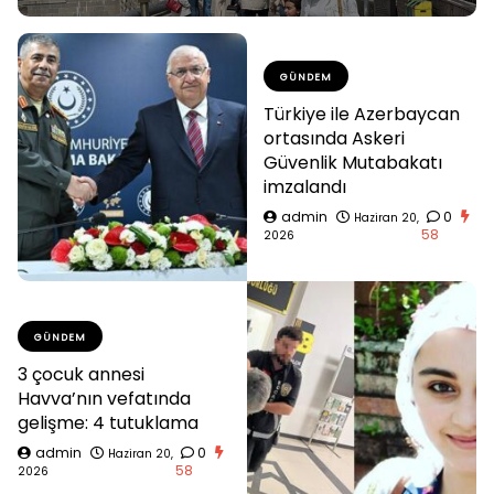
GÜNDEM
Türkiye ile Azerbaycan
ortasında Askeri
Güvenlik Mutabakatı
imzalandı
admin
0
Haziran 20,
58
2026
GÜNDEM
3 çocuk annesi
Havva’nın vefatında
gelişme: 4 tutuklama
admin
0
Haziran 20,
58
2026