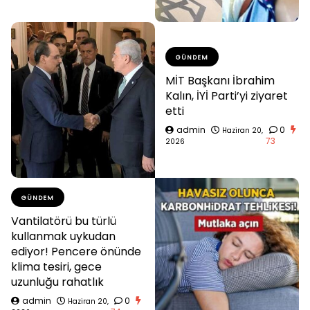
GÜNDEM
MİT Başkanı İbrahim
Kalın, İYİ Parti’yi ziyaret
etti
admin
0
Haziran 20,
73
2026
GÜNDEM
Vantilatörü bu türlü
kullanmak uykudan
ediyor! Pencere önünde
klima tesiri, gece
uzunluğu rahatlık
admin
0
Haziran 20,