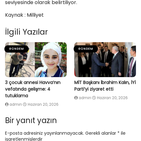
seviyesinde olarak belirtiliyor.
Kaynak : Milliyet
İlgili Yazılar
GÜNDEM
GÜNDEM
3 çocuk annesi Havva’nın
MİT Başkanı İbrahim Kalın, İYİ
vefatında gelişme: 4
Parti’yi ziyaret etti
tutuklama
admin
Haziran 20, 2026
admin
Haziran 20, 2026
Bir yanıt yazın
E-posta adresiniz yayınlanmayacak.
Gerekli alanlar
*
ile
işaretlenmişlerdir