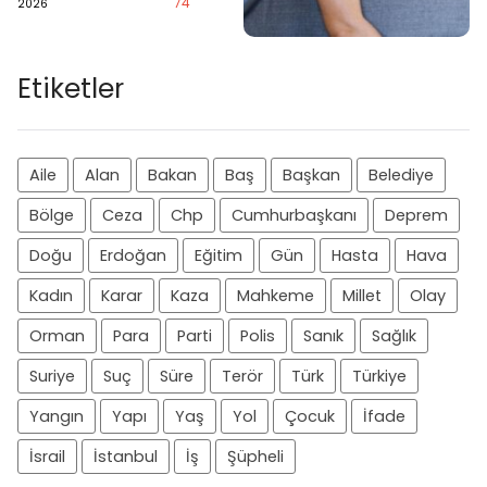
74
2026
Etiketler
Aile
Alan
Bakan
Baş
Başkan
Belediye
Bölge
Ceza
Chp
Cumhurbaşkanı
Deprem
Doğu
Erdoğan
Eğitim
Gün
Hasta
Hava
Kadın
Karar
Kaza
Mahkeme
Millet
Olay
Orman
Para
Parti
Polis
Sanık
Sağlık
Suriye
Suç
Süre
Terör
Türk
Türkiye
Yangın
Yapı
Yaş
Yol
Çocuk
İfade
İsrail
İstanbul
İş
Şüpheli