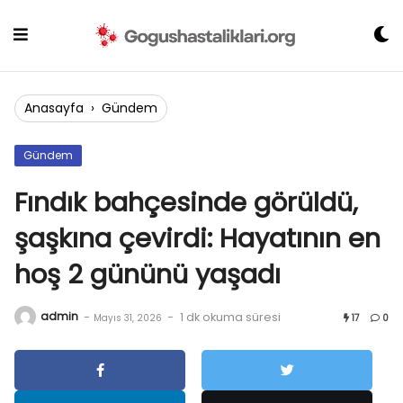
Skip
to
content
Anasayfa
›
Gündem
Gündem
Fındık bahçesinde görüldü,
şaşkına çevirdi: Hayatının en
hoş 2 gününü yaşadı
admin
-
-
1 dk okuma süresi
Mayıs 31, 2026
17
0