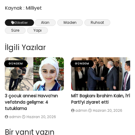
Kaynak : Milliyet
Alan
Maden
Ruhsat
Etiketler
Süre
Yapı
İlgili Yazılar
GÜNDEM
GÜNDEM
3 çocuk annesi Havva’nın
MİT Başkanı İbrahim Kalın, İYİ
vefatında gelişme: 4
Parti’yi ziyaret etti
tutuklama
admin
Haziran 20, 2026
admin
Haziran 20, 2026
Bir yanıt yazın