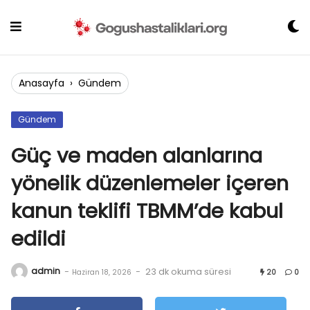
Skip
to
content
Anasayfa
›
Gündem
Gündem
Güç ve maden alanlarına
yönelik düzenlemeler içeren
kanun teklifi TBMM’de kabul
edildi
admin
-
-
23 dk okuma süresi
Haziran 18, 2026
20
0