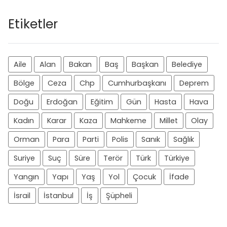
Etiketler
Aile
Alan
Bakan
Baş
Başkan
Belediye
Bölge
Ceza
Chp
Cumhurbaşkanı
Deprem
Doğu
Erdoğan
Eğitim
Gün
Hasta
Hava
Kadın
Karar
Kaza
Mahkeme
Millet
Olay
Orman
Para
Parti
Polis
Sanık
Sağlık
Suriye
Suç
Süre
Terör
Türk
Türkiye
Yangın
Yapı
Yaş
Yol
Çocuk
İfade
İsrail
İstanbul
İş
Şüpheli