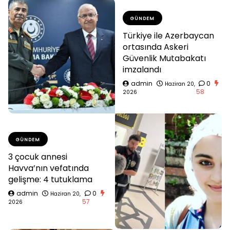
GÜNDEM
Türkiye ile Azerbaycan
ortasında Askeri
Güvenlik Mutabakatı
imzalandı
admin
0
Haziran 20,
58
2026
GÜNDEM
3 çocuk annesi
Havva’nın vefatında
gelişme: 4 tutuklama
admin
0
Haziran 20,
57
2026