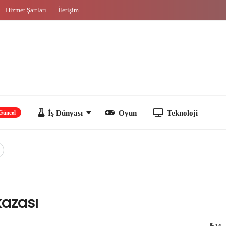
Hizmet Şartları
İletişim
İş Dünyası
Oyun
Teknoloji
kazası