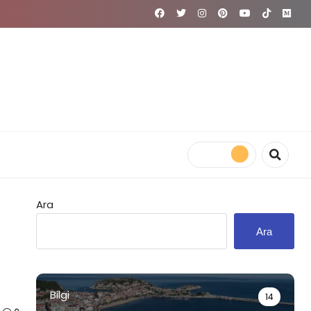
Ara
Ara
Bilgi
14