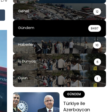
0
Genel
12
Gündem
8497
Haberler
10
İş Dünyası
6
Oyun
1
GÜNDEM
Türkiye ile
Azerbaycan