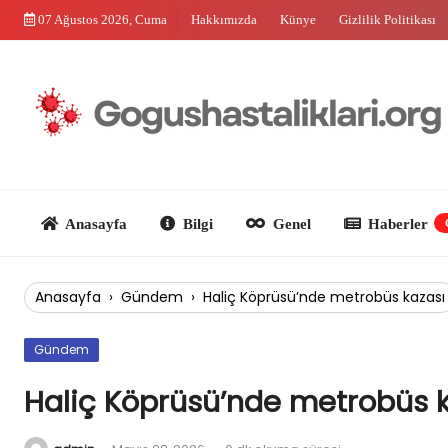
Skip
07 Ağustos 2026, Cuma
Hakkımızda
Künye
Gizlilik Politikası
to
content
Anasayfa
Bilgi
Genel
Haberler
Güncel
Anasayfa
›
Gündem
›
Haliç Köprüsü’nde metrobüs kazası
Gündem
Haliç Köprüsü’nde metrobüs 