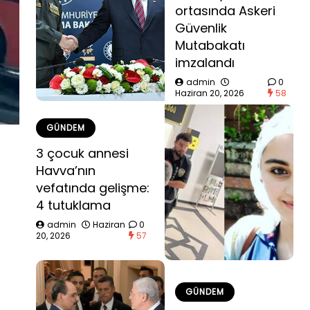
ortasında Askeri
Güvenlik
Mutabakatı
imzalandı
admin
0
Haziran 20, 2026
58
GÜNDEM
3 çocuk annesi
Havva’nın
vefatında gelişme:
4 tutuklama
admin
Haziran
0
20, 2026
57
GÜNDEM