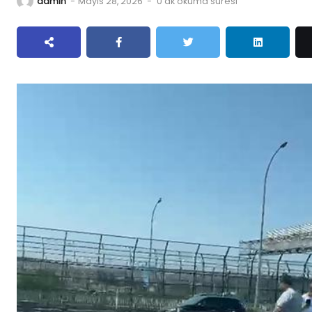
admin
-
Mayıs 28, 2026
-
0 dk okuma süresi