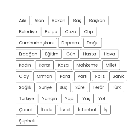
Aile
Alan
Bakan
Baş
Başkan
Belediye
Bölge
Ceza
Chp
Cumhurbaşkanı
Deprem
Doğu
Erdoğan
Eğitim
Gün
Hasta
Hava
Kadın
Karar
Kaza
Mahkeme
Millet
Olay
Orman
Para
Parti
Polis
Sanık
Sağlık
Suriye
Suç
Süre
Terör
Türk
Türkiye
Yangın
Yapı
Yaş
Yol
Çocuk
İfade
İsrail
İstanbul
İş
Şüpheli